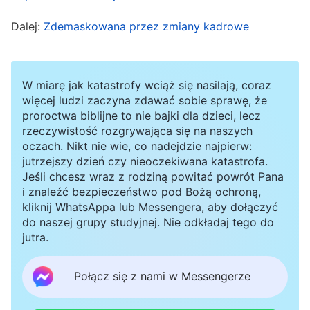
pastorką o tym, by najpierw ograniczyć Wang
Dalej:
Zdemaskowana przez zmiany kadrowe
Bingowi możliwość działania, uniemożliwiając mu
utrzymywanie kontaktów z innymi lub
wprowadzanie ich w błąd, a następnie pomówić
W miarę jak katastrofy wciąż się nasilają, coraz
we wspólnocie o prawdzie z braćmi i siostrami,
więcej ludzi zaczyna zdawać sobie sprawę, że
proroctwa biblijne to nie bajki dla dzieci, lecz
aby pomóc im wyrobić sobie o nim właściwe
rzeczywistość rozgrywająca się na naszych
wyobrażenie. Powstrzymałoby go to przed
oczach. Nikt nie wie, co nadejdzie najpierw:
jutrzejszy dzień czy nieoczekiwana katastrofa.
dalszym sianiem wśród nich niepokojów, a
Jeśli chcesz wraz z rodziną powitać powrót Pana
potem moglibyśmy przeszkolić siostrę Zhong
i znaleźć bezpieczeństwo pod Bożą ochroną,
kliknij WhatsAppa lub Messengera, aby dołączyć
Xin, aby jak najszybciej była w stanie przejąć
do naszej grupy studyjnej. Nie odkładaj tego do
odpowiedzialność za pracę kościoła. Nadal
jutra.
jednak miałam sporo obaw i wiedziałam, że
Połącz się z nami w Messengerze
prawdopodobnie minie całkiem sporo czasu, nim
uda się ostatecznie rozwiązać nękające ten