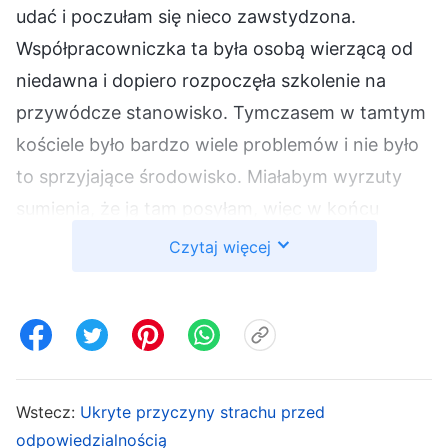
udać i poczułam się nieco zawstydzona.
Współpracowniczka ta była osobą wierzącą od
niedawna i dopiero rozpoczęła szkolenie na
przywódcze stanowisko. Tymczasem w tamtym
kościele było bardzo wiele problemów i nie było
to sprzyjające środowisko. Miałabym wyrzuty
sumienia, że ją tam posyłam, więc w końcu
powiedziałem: „Może jednak najlepiej będzie, jeśli
Czytaj więcej
sama tam pojadę”. Po dotarciu na miejsce
przekonałam się, że Wang Bing w ogóle nie był w
stanie rozmawiać na zgromadzeniach o
rozumieniu słów Bożych i często krytykował
przywódców, poważnie zakłócając życie
Wstecz:
Ukryte przyczyny strachu przed
kościoła. Rozmawiałam więc z tamtejszą
odpowiedzialnością