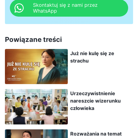
kościół problemy. Tymczasem aresztowano już
Skontaktuj się z nami przez
WhatsApp
mniej więcej połowę braci i sióstr z tej
wspólnoty, więc im dłużej bym tam przebywała,
tym większe podejmowałabym ryzyko.
Powiązane treści
Pomyślałam zatem o tym, że dom Boży mówi, że
Już nie kulę się ze
w szczególnie niebezpiecznych środowiskach
strachu
część pracy kościoła można odłożyć na później,
aby uniknąć ponoszenia większych strat. Skoro
już zdecydowaliśmy, jak rozwiązać problem,
Urzeczywistnienie
uznałam, że mogę odtąd pozostawić sprawę w
nareszcie wizerunku
rękach tamtejszej pastorki. Co prędzej
człowieka
rozdzieliłam więc pozostałe zadania i wróciłam
do domu.
Rozważania na temat