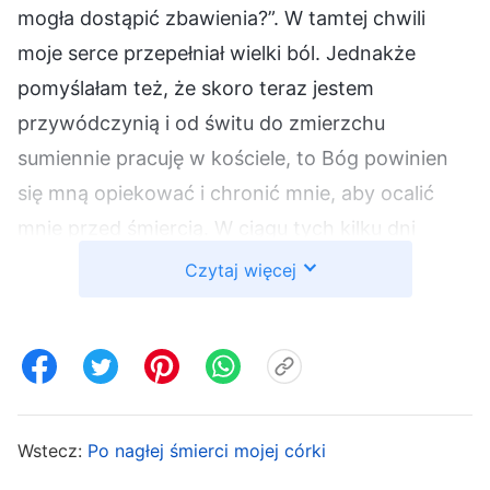
mogła dostąpić zbawienia?”. W tamtej chwili
moje serce przepełniał wielki ból. Jednakże
pomyślałam też, że skoro teraz jestem
przywódczynią i od świtu do zmierzchu
sumiennie pracuję w kościele, to Bóg powinien
się mną opiekować i chronić mnie, aby ocalić
mnie przed śmiercią. W ciągu tych kilku dni
spotkałam znajomą starszą siostrę, która
Czytaj więcej
powiedziała, że kilka lat temu zdiagnozowano u
niej białaczkę i że jej markery nowotworowe są
dość wysokie. W chwilach największej słabości
często śpiewała hymny ze słowami Bożymi,
które pozwoliły jej zrozumieć suwerenną władzę
Wstecz:
Po nagłej śmierci mojej córki
Boga i zyskać wiarę. Zastanawiała się także nad