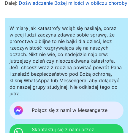
Dalej:
Doświadczenie Bożej miłości w obliczu choroby
swoimi motywami i skazami w wykonywaniu
obowiązku, a gdy już trochę lepiej poznała samą
siebe, jej choroba zaczęła stopniowo ustępować.
W miarę jak katastrofy wciąż się nasilają, coraz
Słysząc o doświadczeniach tej siostry, zdałam
więcej ludzi zaczyna zdawać sobie sprawę, że
proroctwa biblijne to nie bajki dla dzieci, lecz
sobie sprawę, że moja choroba może być próbą
rzeczywistość rozgrywająca się na naszych
Bożą i że Bóg może mnie teraz testować.
oczach. Nikt nie wie, co nadejdzie najpierw:
jutrzejszy dzień czy nieoczekiwana katastrofa.
Absolutnie nie mogłam Go obwiniać; musiałam
Jeśli chcesz wraz z rodziną powitać powrót Pana
wytrwać przy swoim świadectwie o Nim. Może
i znaleźć bezpieczeństwo pod Bożą ochroną,
kliknij WhatsAppa lub Messengera, aby dołączyć
Bóg dostrzegłby, że mimo tak ciężkiej choroby
do naszej grupy studyjnej. Nie odkładaj tego do
nadal potrafię poświęcać się swojemu
jutra.
obowiązkowi, i by Mnie wtedy uzdrowił?
Postanowiłam więc nie zostawać w szpitalu;
Połącz się z nami w Messengerze
wykupiłam tylko trochę leków i kontynuowałam
wykonywanie obowiązku w kościele.
Skontaktuj się z nami przez