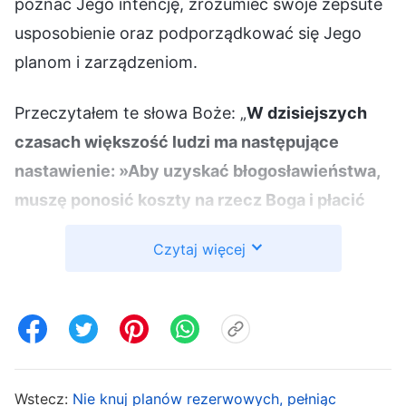
poznać Jego intencję, zrozumieć swoje zepsute
usposobienie oraz podporządkować się Jego
planom i zarządzeniom.
Przeczytałem te słowa Boże: „
W dzisiejszych
czasach większość ludzi ma następujące
nastawienie: »Aby uzyskać błogosławieństwa,
muszę ponosić koszty na rzecz Boga i płacić
dla Niego cenę. Aby uzyskać błogosławieństwa,
Czytaj więcej
muszę porzucić wszystko dla Boga; muszę
ukończyć wszystkie zadania, które mi
powierzył, i muszę dobrze wykonywać swój
obowiązek«. Tym stanem rządzi intencja bycia
pobłogosławionym; jest to przykład ponoszenia
Wstecz:
Nie knuj planów rezerwowych, pełniąc
kosztów dla Boga wyłącznie po to, by uzyskać