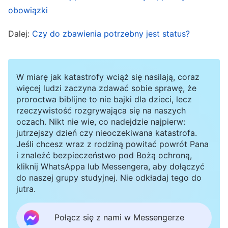
obowiązki
od Niego nagrody, by zdobyć koronę. Tacy
ludzie nie mają prawdy w swoich sercach i jest
Dalej:
Czy do zbawienia potrzebny jest status?
pewne, że ich rozumienie obejmuje zaledwie
kilka słów i doktryn, którymi się wszędzie
W miarę jak katastrofy wciąż się nasilają, coraz
popisują. Kroczą oni ścieżką Pawła. Wiara w
więcej ludzi zaczyna zdawać sobie sprawę, że
Boga takich ludzi jest ciągłą pracą, a w swoich
proroctwa biblijne to nie bajki dla dzieci, lecz
rzeczywistość rozgrywająca się na naszych
sercach czują oni, że im więcej zrobią, tym
oczach. Nikt nie wie, co nadejdzie najpierw:
mocniej udowodnią swoją lojalność wobec
jutrzejszy dzień czy nieoczekiwana katastrofa.
Jeśli chcesz wraz z rodziną powitać powrót Pana
Boga; że im więcej zrobią, tym z pewnością Bóg
i znaleźć bezpieczeństwo pod Bożą ochroną,
będzie bardziej zadowolony; i że im więcej
kliknij WhatsAppa lub Messengera, aby dołączyć
zrobią, tym bardziej zasługują na to, że Bóg ich
do naszej grupy studyjnej. Nie odkładaj tego do
jutra.
ukoronuje, i tym większe będą
błogosławieństwa, które otrzymają. Czują oni,
Połącz się z nami w Messengerze
że jeśli będą w stanie przetrwać cierpienie,