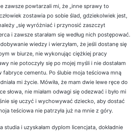
ice zawsze powtarzali mi, że „inne sprawy to
„człowiek zostawia po sobie ślad, gdziekolwiek jest,
 należy „się wyróżniać i przynosić zaszczyt
serca i zawsze starałam się według nich postępować.
obywanie wiedzy i wierzyłam, że jeśli dostanę się
bym w biurze, nie wykonując ciężkiej pracy
awy nie potoczyły się po mojej myśli i nie dostałam
 w fabryce cementu. Po ślubie moja teściowa mną
rudniała mi życie. Mówiła, że mam dwie lewe ręce do
ce słowa, nie miałam odwagi się odezwać i było mi
nie się uczyć i wychowywać dziecko, aby dostać
oja teściowa nie patrzyła już na mnie z góry.
studia i uzyskałam dyplom licencjata, dokładnie