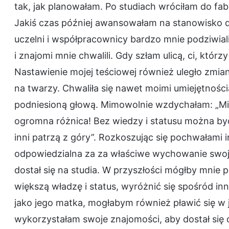
tak, jak planowałam. Po studiach wróciłam do fab
Jakiś czas później awansowałam na stanowisko d
uczelni i współpracownicy bardzo mnie podziwiali
i znajomi mnie chwalili. Gdy szłam ulicą, ci, którzy
Nastawienie mojej teściowej również uległo zmia
na twarzy. Chwaliła się nawet moimi umiejętnoś
podniesioną głową. Mimowolnie wzdychałam: „Mię
ogromna różnica! Bez wiedzy i statusu można być
inni patrzą z góry”. Rozkoszując się pochwałami 
odpowiedzialna za za właściwe wychowanie swojego
dostał się na studia. W przyszłości mógłby mnie p
większą władzę i status, wyróżnić się spośród i
jako jego matka, mogłabym również pławić się w 
wykorzystałam swoje znajomości, aby dostał się 