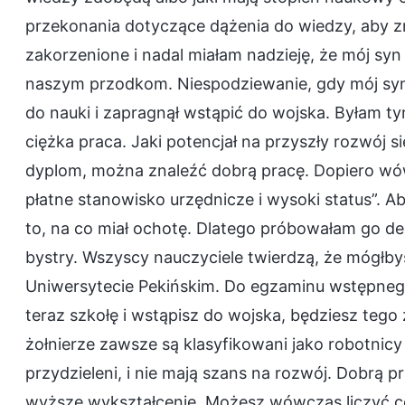
przekonania dotyczące dążenia do wiedzy, aby z
zakorzenione i nadal miałam nadzieję, że mój syn
naszym przodkom. Niespodziewanie, gdy mój syn by
do nauki i zapragnął wstąpić do wojska. Byłam ty
ciężka praca. Jaki potencjał na przyszły rozwój s
dyplom, można znaleźć dobrą pracę. Dopiero w
płatne stanowisko urzędnicze i wysoki status”. A
to, na co miał ochotę. Dlatego próbowałam go de
bystry. Wszyscy nauczyciele twierdzą, że mógłby
Uniwersytecie Pekińskim. Do egzaminu wstępnego n
teraz szkołę i wstąpisz do wojska, będziesz teg
żołnierze zawsze są klasyfikowani jako robotnicy
przydzieleni, i nie mają szans na rozwój. Dobrą p
wyższe wykształcenie. Możesz wówczas liczyć co