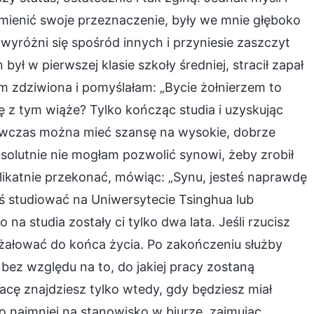
mienić swoje przeznaczenie, były we mnie głęboko
 wyróżni się spośród innych i przyniesie zaszczyt
ł w pierwszej klasie szkoły średniej, stracił zapał
m zdziwiona i pomyślałam: „Bycie żołnierzem to
ię z tym wiąże? Tylko kończąc studia i uzyskując
ówczas można mieć szansę na wysokie, dobrze
bsolutnie nie mogłam pozwolić synowi, żeby zrobił
likatnie przekonać, mówiąc: „Synu, jesteś naprawdę
ś studiować na Uniwersytecie Tsinghua lub
a studia zostały ci tylko dwa lata. Jeśli rzucisz
o żałować do końca życia. Po zakończeniu służby
 bez względu na to, do jakiej pracy zostaną
racę znajdziesz tylko wtedy, gdy będziesz miał
 najmniej na stanowisko w biurze, zajmując