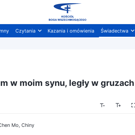
mny
Czytania
Kazania i omówienia
Świadectwa
am w moim synu, legły w gruzach
Chen Mo, Chiny