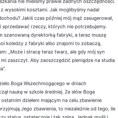
szkania nie mieliśmy prawie żadnych oszczędności.
ię z wysokimi kosztami. Jak moglibyśmy nadal
 dochodu? Jakiś czas później mój mąż zasugerował,
li sprzedawać rzeczy, których nie potrzebujemy.
m szanowaną dyrektorką fabryki, a teraz muszę
moi koledzy z fabryki albo znajomi to zobaczą,
am: „Może i stracę teraz twarz, ale gdy mój syn
e mi zaszczyt. Aby zaoszczędzić pieniądze na studia
a”.
 dzieło Boga Wszechmogącego w dniach
ął naukę w szkole średniej. Ze słów Boga
o ostatnim dziełem mającym na celu zbawienie
e przyjmują Jego zbawienia, to niezależnie od tego, ile
 status, ostatecznie i tak zginą. Jednak myśli i