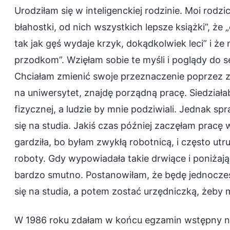
Urodziłam się w inteligenckiej rodzinie. Moi rodz
błahostki, od nich wszystkich lepsze książki”, że 
tak jak gęś wydaje krzyk, dokądkolwiek leci” i że
przodkom”. Wzięłam sobie te myśli i poglądy do 
Chciałam zmienić swoje przeznaczenie poprzez zd
na uniwersytet, znajdę porządną pracę. Siedziała
fizycznej, a ludzie by mnie podziwiali. Jednak spr
się na studia. Jakiś czas później zaczęłam pracę
gardziła, bo byłam zwykłą robotnicą, i często ut
roboty. Gdy wypowiadała takie drwiące i poniżają
bardzo smutno. Postanowiłam, że będę jednocześ
się na studia, a potem zostać urzędniczką, żeby m
W 1986 roku zdałam w końcu egzamin wstępny na 