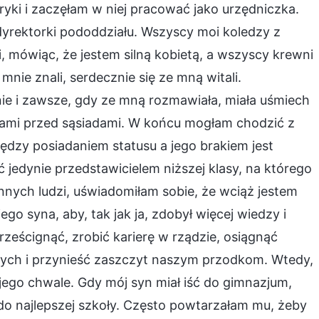
ryki i zaczęłam w niej pracować jako urzędniczka.
yrektorki pododdziału. Wszyscy moi koledzy z
, mówiąc, że jestem silną kobietą, a wszyscy krewni
 mnie znali, serdecznie się ze mną witali.
nie i zawsze, gdy ze mną rozmawiała, miała uśmiech
ciami przed sąsiadami. W końcu mogłam chodzić z
dzy posiadaniem statusu a jego brakiem jest
 jedynie przedstawicielem niższej klasy, na którego
innych ludzi, uświadomiłam sobie, że wciąż jestem
 syna, aby, tak jak ja, zdobył więcej wiedzy i
rześcignąć, zrobić karierę w rządzie, osiągnąć
nnych i przynieść zaszczyt naszym przodkom. Wtedy,
jego chwale. Gdy mój syn miał iść do gimnazjum,
do najlepszej szkoły. Często powtarzałam mu, żeby