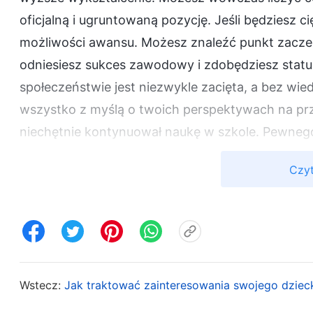
oficjalną i ugruntowaną pozycję. Jeśli będziesz 
możliwości awansu. Możesz znaleźć punkt zaczep
odniesiesz sukces zawodowy i zdobędziesz statu
społeczeństwie jest niezwykle zacięta, a bez wie
wszystko z myślą o twoich perspektywach na pr
niechętnie kontynuował naukę w szkole. Pewnego
do szkoły i ociąga się z wyjściem z domu, więc sp
Czyt
Znaleźliśmy go dopiero późnym wieczorem. Wiedz
wojska, ale nie mogłam mu na to pozwolić. Na w
ostatecznie, choć niechętnie, zgodził się pójść d
nie chciał z nami rozmawiać, myślałam: „Niezależn
przyszłości staniesz się sławny i odniesiesz sukc
Wstecz:
Jak traktować zainteresowania swojego dziec
później mój syn rzeczywiście został przyjęty na
szczęśliwa. Nadzieje, jakie żywiłam przez te wszy