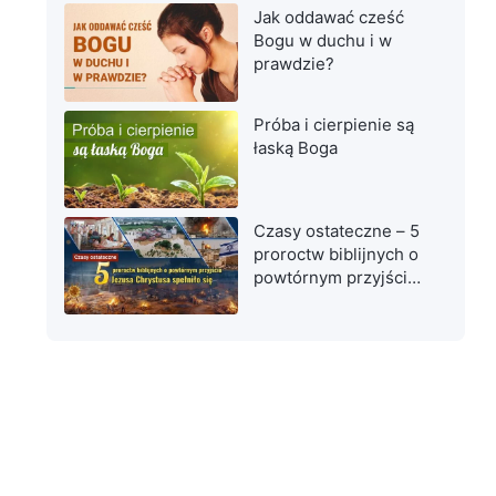
Jak oddawać cześć
Bogu w duchu i w
prawdzie?
Próba i cierpienie są
łaską Boga
Czasy ostateczne – 5
proroctw biblijnych o
powtórnym przyjściu
Jezusa Chrystusa
spełniło się