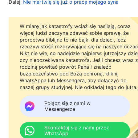
Dalej:
Nie martwię się już o pracę mojego syna
szczęśliwa, jednocześnie martwiłam się o koszt
czasie nasza rodzina nie miała na to dodatkowyc
W miarę jak katastrofy wciąż się nasilają, coraz
ciężko pracowałam przez połowę życia, aby móc z
więcej ludzi zaczyna zdawać sobie sprawę, że
nieurządzone mieszkanie. Gdy mój syn miał skońc
proroctwa biblijne to nie bajki dla dzieci, lecz
rzeczywistość rozgrywająca się na naszych oczac
załatwić mu pracę w banku. Wszystko dla niego p
Nikt nie wie, co nadejdzie najpierw: jutrzejszy dzi
zacznie pracować. Jednak znów zdarzyło się co
czy nieoczekiwana katastrofa. Jeśli chcesz wraz z
rodziną powitać powrót Pana i znaleźć
bezpieczeństwo pod Bożą ochroną, kliknij
Pewnego wrześniowego dnia syn poinformował mnie
WhatsAppa lub Messengera, aby dołączyć do
czesnego, więc nie mógł zdobyć dyplomu. Gdy t
naszej grupy studyjnej. Nie odkładaj tego do jutra.
Czyżbym się przesłyszała? Jednak widząc opano
Połącz się z nami w
i nie mogłam przestać płakać. Przez łzy robiłam s
Messengerze
zrobiło mi się słabo. Pomyślałam: „Przez lata ta
umożliwiające pójście na studia. Miałam tylko nadz
Skontaktuj się z nami przez
WhatsApp
jako matce. To nie do wiary, co on zrobił. Jak m