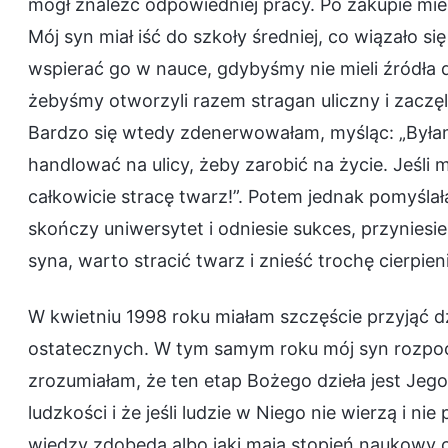
mógł znaleźć odpowiedniej pracy. Po zakupie mie
Mój syn miał iść do szkoły średniej, co wiązało s
wspierać go w nauce, gdybyśmy nie mieli źródła
żebyśmy otworzyli razem stragan uliczny i zaczę
Bardzo się wtedy zdenerwowałam, myśląc: „Była
handlować na ulicy, żeby zarobić na życie. Jeśli 
całkowicie stracę twarz!”. Potem jednak pomyślał
skończy uniwersytet i odniesie sukces, przyniesi
syna, warto stracić twarz i znieść trochę cierpieni
W kwietniu 1998 roku miałam szczęście przyjąć
ostatecznych. W tym samym roku mój syn rozpocz
zrozumiałam, że ten etap Bożego dzieła jest Jeg
ludzkości i że jeśli ludzie w Niego nie wierzą i ni
wiedzy zdobędą albo jaki mają stopień naukowy czy