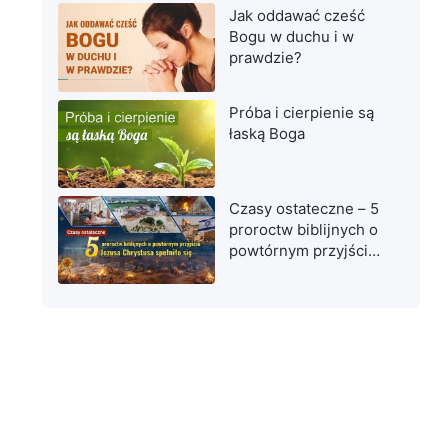
Jak oddawać cześć
Bogu w duchu i w
prawdzie?
Próba i cierpienie są
łaską Boga
Czasy ostateczne – 5
proroctw biblijnych o
powtórnym przyjściu
Jezusa Chrystusa
spełniło się