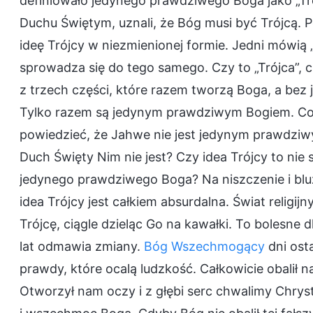
definiowało jedynego prawdziwego Boga jako „Tró
Duchu Świętym, uznali, że Bóg musi być Trójcą. 
ideę Trójcy w niezmienionej formie. Jedni mówią „
sprowadza się do tego samego. Czy to „Trójca”, c
z trzech części, które razem tworzą Boga, a bez
Tylko razem są jedynym prawdziwym Bogiem. C
powiedzieć, że Jahwe nie jest jedynym prawdziw
Duch Święty Nim nie jest? Czy idea Trójcy to ni
jedynego prawdziwego Boga? Na niszczenie i bl
idea Trójcy jest całkiem absurdalna. Świat relig
Trójcę, ciągle dzieląc Go na kawałki. To bolesne dl
lat odmawia zmiany.
Bóg Wszechmogący
dni ost
prawdy, które ocalą ludzkość. Całkowicie obalił n
Otworzył nam oczy i z głębi serc chwalimy Chryst