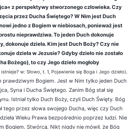
Ojca« z perspektywy stworzonego człowieka. Czy
oczęcia przez Ducha Świętego? W Nim jest Duch
anowi jedno z Bogiem w niebiosach, ponieważ jest
 prostu nieprawdziwa. To jeden Duch dokonuje
ży, dokonuje dzieła. Kim jest Duch Boży? Czy nie
onuje dzieła w Jezusie? Gdyby dzieło nie zostało
a Bożego), to czy Jego dzieło mogłoby
.
istnieje? w: Słowo, t. 1, Pojawienie się Boga i Jego dzieło)
nym prawdziwym Bogiem. Jest w Nim tylko jeden Duch
jca, Syna i Ducha Świętego. Zanim Bóg stał się
nu. Istniał tylko Duch Boży, czyli Duch Święty. Bóg
nał tego przez słowa swojego Ducha, więc czy Duch
dzieła Wieku Prawa bezpośrednio poprzez ludzi. Nie
m Bogiem, Stwórcą. Nikt nigdy nie mówił, że Bóg