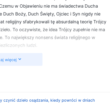
 Czemu w Objawieniu nie ma świadectwa Ducha
 Duch Boży, Duch Święty, Ojciec i Syn nigdy nie
iat religijny sfabrykowali tę absurdalną teorię Trójcy
zieło. To oczywiste, że idea Trójcy zupełnie nie ma
ie. To największy nonsens świata religijnego w
iezliczonych ludzi.
iadczył, że Pan Jezus jest „ukochanym Synem” i
aj więcej
bie „Ojcem”? Jakie jest tego znaczenie?
 ten temat. Bóg Wszechmogący mówi: „
Inni jednak
ezus jest Jego umiłowanym Synem?«. »Jezus jest
e« – słowa te z pewnością zostały wypowiedziane
wo o samym sobie, tylko z innej perspektywy, z
y czynić dzieło osądzania, kiedy powróci w dniach
ctwo o swym własnym wcieleniu. Jezus jest Jego