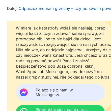
wcieleniem, a nie Jego Synem w niebie. Czy to 
Dalej:
Odpuszczono nam grzechy – czy po swoim powro
Ojciec we Mnie« nie wskazują na to, że są Oni 
zostali rozdzieleni między niebo i ziemię? W rze
dzieje, jest to po prostu Bóg, niosący świadect
W miarę jak katastrofy wciąż się nasilają, coraz
więcej ludzi zaczyna zdawać sobie sprawę, że
. „
Kiedy Jezus, 
t. 1, Pojawienie się Boga i Jego dzieło)
proroctwa biblijne to nie bajki dla dzieci, lecz
nazywając Go Ojcem, zostało to uczynione jedy
rzeczywistość rozgrywająca się na naszych oczac
Nikt nie wie, co nadejdzie najpierw: jutrzejszy dzi
dlatego, że Duch Boży przybrał normalne i zwykł
czy nieoczekiwana katastrofa. Jeśli chcesz wraz z
stworzonej. Nawet jeśli w Jego wnętrzu był Duc
rodziną powitać powrót Pana i znaleźć
bezpieczeństwo pod Bożą ochroną, kliknij
normalnego człowieka. Innymi słowy, stał się 
WhatsAppa lub Messengera, aby dołączyć do
ludzie, łącznie z samym Jezusem. Zważywszy na
naszej grupy studyjnej. Nie odkładaj tego do jutra.
osobą (mężczyzną czy też kobietą, ale na pewno 
Połącz się z nami w
urodziła się w normalnej rodzinie zwykłych ludzi
Messengerze
»Ojcze«, nazywał go tym samym imieniem, jakim 
perspektywy stworzonego człowieka. (…) Jednak
Skontaktuj się z nami przez