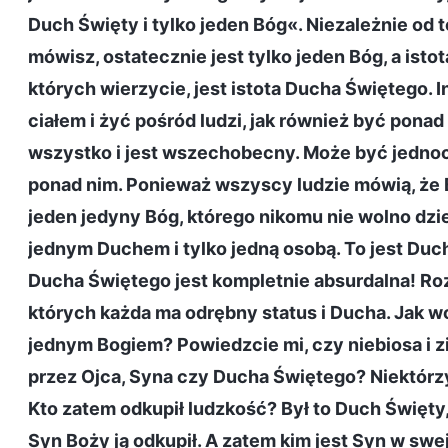
Duch Święty i tylko jeden Bóg«. Niezależnie od t
mówisz, ostatecznie jest tylko jeden Bóg, a ist
których wierzycie, jest istota Ducha Świętego. 
ciałem i żyć pośród ludzi, jak również być pona
wszystko i jest wszechobecny. Może być jednoc
ponad nim. Ponieważ wszyscy ludzie mówią, że 
jeden jedyny Bóg, którego nikomu nie wolno dzie
jednym Duchem i tylko jedną osobą. To jest Duc
Ducha Świętego jest kompletnie absurdalna! Rozc
których każda ma odrębny status i Ducha. Jak 
jednym Bogiem? Powiedzcie mi, czy niebiosa i z
przez Ojca, Syna czy Ducha Świętego? Niektórzy
Kto zatem odkupił ludzkość? Był to Duch Święty
Syn Boży ją odkupił. A zatem kim jest Syn w swe