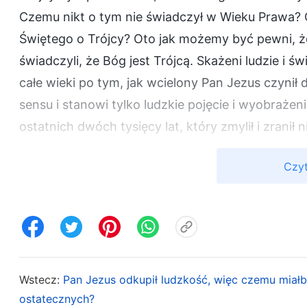
Czemu nikt o tym nie świadczył w Wieku Prawa?
Świętego o Trójcy? Oto jak możemy być pewni, że
świadczyli, że Bóg jest Trójcą. Skażeni ludzie i św
całe wieki po tym, jak wcielony Pan Jezus czynił d
sensu i stanowi tylko ludzkie pojęcie i wyobrażen
ostatnich dwóch tysięcy lat, który zmylił i zranił n
Może zastanawiacie się, czemu Duch Święty zaśw
Czyt
czemu Pan Jezus w modlitwach nazwał Boga w nie
Zobaczmy, co Bóg Wszechmogący powiedział na
mówią: »Czy Bóg nie oświadczył wyraźnie, że J
umiłowanym Synem, w którym Bóg ma upodobani
przez samego Boga. Był to Bóg niosący świadect
Wstecz:
Pan Jezus odkupił ludzkość, więc czemu miałb
perspektywy Ducha w niebie, niosącego świade
ostatecznych?