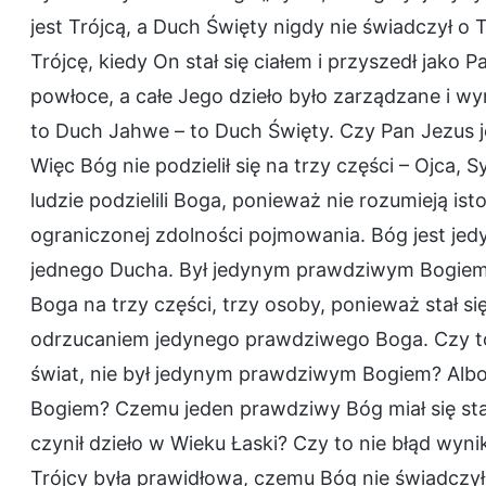
jest Trójcą, a Duch Święty nigdy nie świadczył o 
Trójcę, kiedy On stał się ciałem i przyszedł jak
powłoce, a całe Jego dzieło było zarządzane i 
to Duch Jahwe – to Duch Święty. Czy Pan Jezus 
Więc Bóg nie podzielił się na trzy części – Ojca, 
ludzie podzielili Boga, ponieważ nie rozumieją ist
ograniczonej zdolności pojmowania. Bóg jest je
jednego Ducha. Był jedynym prawdziwym Bogiem prz
Boga na trzy części, trzy osoby, ponieważ stał si
odrzucaniem jedynego prawdziwego Boga. Czy to 
świat, nie był jedynym prawdziwym Bogiem? Alb
Bogiem? Czemu jeden prawdziwy Bóg miał się stać 
czynił dzieło w Wieku Łaski? Czy to nie błąd wyn
Trójcy była prawidłowa, czemu Bóg nie świadczył