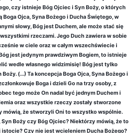
ego, czy istnieje Bóg Ojciec i Syn Boży, o których
otą Boga Ojca, Syna Bożego i Ducha Świętego, w
Innymi słowy, Bóg jest Duchem, ale może stać się
d wszystkimi rzeczami. Jego Duch zawiera w sobie
ześnie w ciele oraz w całym wszechświecie i
Bóg jest jedynym prawdziwym Bogiem, to istnieje
lić wedle własnego widzimisię! Bóg jest tylko
h Boży. (…) Ta koncepcja Boga Ojca, Syna Bożego i
złonkowuje Boga i dzieli Go na trzy osoby, z
wobec tego może On nadal być jednym Duchem i
iemia oraz wszystkie rzeczy zostały stworzone
 mówią, że stworzyli Oni to wszystko wspólnie.
, Syn Boży czy Bóg Ojciec? Niektórzy mówią, że to
j istocie? Czy nie jest wcieleniem Ducha Bożego?