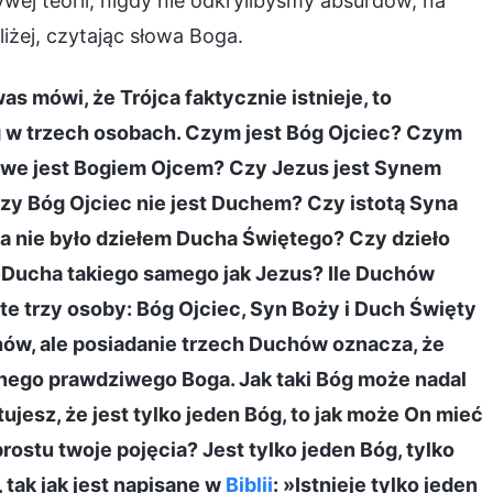
ywej teorii, nigdy nie odkrylibyśmy absurdów, na
iżej, czytając słowa Boga.
as mówi, że Trójca faktycznie istnieje, to
g w trzech osobach. Czym jest Bóg Ojciec? Czym
hwe jest Bogiem Ojcem? Czy Jezus jest Synem
 Bóg Ojciec nie jest Duchem? Czy istotą Syna
a nie było dziełem Ducha Świętego? Czy dzieło
 Ducha takiego samego jak Jezus? Ile Duchów
e trzy osoby: Bóg Ojciec, Syn Boży i Duch Święty
uchów, ale posiadanie trzech Duchów oznacza, że
ednego prawdziwego Boga. Jak taki Bóg może nadal
jesz, że jest tylko jeden Bóg, to jak może On mieć
rostu twoje pojęcia? Jest tylko jeden Bóg, tylko
 tak jak jest napisane w
Biblii
: »Istnieje tylko jeden