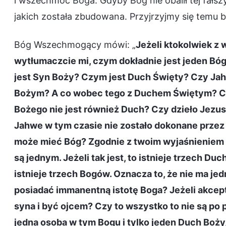
i wszechmoc Boga. Gdyby Bóg nie obalił tej fałsz
jakich została zbudowana. Przyjrzyjmy się temu bl
Bóg Wszechmogący mówi: „
Jeżeli ktokolwiek z w
wytłumaczcie mi, czym dokładnie jest jeden Bó
jest Syn Boży? Czym jest Duch Święty? Czy Ja
Bożym? A co wobec tego z Duchem Świętym? Czy
Bożego nie jest również Duch? Czy dzieło Jezus
Jahwe w tym czasie nie zostało dokonane przez
może mieć Bóg? Zgodnie z twoim wyjaśnieniem t
są jednym. Jeżeli tak jest, to istnieje trzech D
istnieje trzech Bogów. Oznacza to, że nie ma j
posiadać immanentną istotę Boga? Jeżeli akceptu
syna i być ojcem? Czy to wszystko to nie są po p
jedna osoba w tym Bogu i tylko jeden Duch Boży,