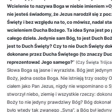
Wcielenie to nazywa Boga w niebie imieniem »
nie jesteś świadomy, że Jezus narodził się z p
Święty i bez względu na to, co mówisz, nadal st
wcieleniem Ducha Bożego. Ta idea Syna jest po
całego dzieła. Jedynie sam Bóg, to jest Duch Bo
jest to Duch Święty? Czy to nie Duch Święty dok
dokonane przez Ducha Świętego (to znaczy Duch
reprezentować Jego samego?
”
(Czy Święta Trójca 
Słowa Boga są jasne i wyraziste. Bóg jest jedy
Boży, jedna osoba Boga. Nie istnieją trzy osoby O
ciałem jako Pan Jezus, nigdy nie wspominano o Sy
stworzył niebo, ziemię i wszystkie rzeczy: doko
Boży to nie jedyny prawdziwy Bóg? Bóg dokonał 
było wtedy tak zwanego „Syna”, a Bóg był jedyny