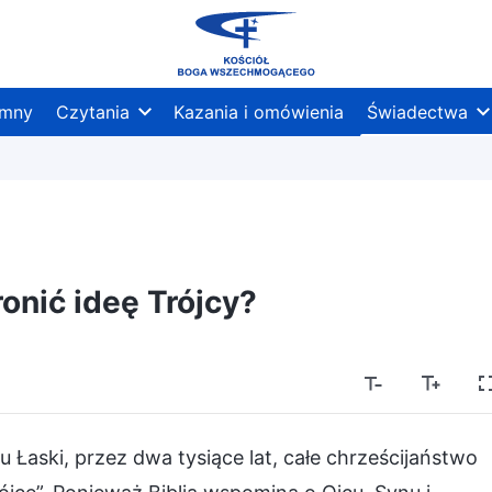
mny
Czytania
Kazania i omówienia
Świadectwa
ronić ideę Trójcy?
Łaski, przez dwa tysiące lat, całe chrześcijaństwo