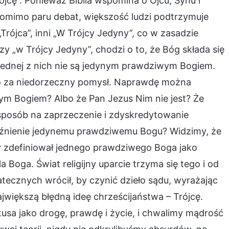
jcę”. Ponieważ Biblia wspomina o Ojcu, Synu i
Pomimo paru debat, większość ludzi podtrzymuje
Trójca”, inni „W Trójcy Jedyny”, co w zasadzie
zy „w Trójcy Jedyny”, chodzi o to, że Bóg składa się
 jednej z nich nie są jedynym prawdziwym Bogiem.
o za niedorzeczny pomysł. Naprawdę można
ym Bogiem? Albo że Pan Jezus Nim nie jest? Że
e sposób na zaprzeczenie i zdyskredytowanie
uźnienie jedynemu prawdziwemu Bogu? Widzimy, że
ijny zdefiniował jednego prawdziwego Boga jako
a Boga. Świat religijny uparcie trzyma się tego i od
atecznych wrócił, by czynić dzieło sądu, wyrażając
ajwiększą błędną ideę chrześcijaństwa – Trójcę.
usa jako drogę, prawdę i życie, i chwalimy mądrość