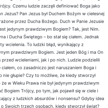
Trójcy. Czemu ludzie zaczęli definiować Boga jako
o Pan Jezus? Pan Jezus był Duchem Bożym w cielesnej
wyrażone przez Ducha Bożego. Duch w Panie Jezusie
jest jedynym prawdziwym Bogiem? Tak, jest Nim.
Syna i Ducha Świętego – bo stał się ciałem. Jednak
oty wcielenia. To ludzki błąd, wynikający z
dynym prawdziwym Bogiem. Jest jeden Bóg i ma On
ed wcieleniami, jak i po nich. Ludzie podzielili
ę ciałem, co zasadniczo jest naruszaniem Boga i
nie głupie? Czy to możliwe, że kiedy stworzył
o że w Wieku Prawa nie był jedynym prawdziwym
Bogiem Trójcy, po tym, jak pojawił się w ciele i
ikający z ludzkich absurdów i nonsensu? Gdyby idea
 o Swoich trzech osobach, kiedy stworzył świat?