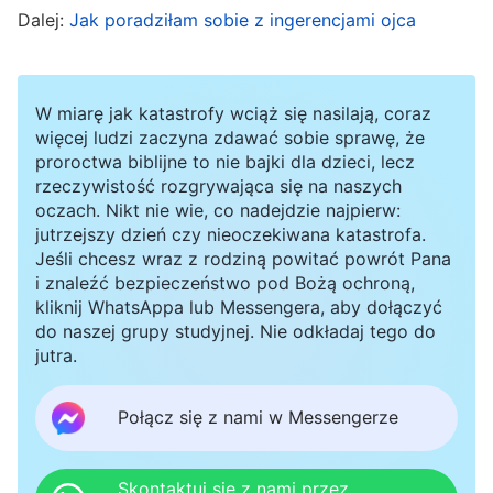
jest to ciało wcielonego Boga, kluczowa jest
Dalej:
Jak poradziłam sobie z ingerencjami ojca
Jego istota (Jego dzieło, Jego wypowiedzi,
Jego usposobienie i wiele innych aspektów),
W miarę jak katastrofy wciąż się nasilają, coraz
nie zaś wygląd zewnętrzny. Jeżeli człowiek
więcej ludzi zaczyna zdawać sobie sprawę, że
analizuje tylko Jego wygląd zewnętrzny, a nie
proroctwa biblijne to nie bajki dla dzieci, lecz
rzeczywistość rozgrywająca się na naszych
dostrzega Jego istoty, pokazuje to, że człowiek
oczach. Nikt nie wie, co nadejdzie najpierw:
jest ciemnym ignorantem
”
(Przedmowa, w: Słowo,
jutrzejszy dzień czy nieoczekiwana katastrofa.
Jeśli chcesz wraz z rodziną powitać powrót Pana
. „
Jeśli, w
t. 1, Pojawienie się Boga i Jego dzieło)
i znaleźć bezpieczeństwo pod Bożą ochroną,
trakcie trwania dnia dzisiejszego, powstanie
kliknij WhatsAppa lub Messengera, aby dołączyć
do naszej grupy studyjnej. Nie odkładaj tego do
osoba, która będzie w stanie ukazywać znaki i
jutra.
cuda, wyganiać demony, uzdrawiać chorych i
czynić wiele cudownych rzeczy, a także jeśli ta
Połącz się z nami w Messengerze
osoba będzie twierdzić, że jest Jezusem, który
przybył, to będzie to spreparowane przez złe
Skontaktuj się z nami przez