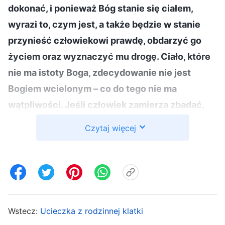
dokonać, i ponieważ Bóg stanie się ciałem,
wyrazi to, czym jest, a także będzie w stanie
przynieść człowiekowi prawdę, obdarzyć go
życiem oraz wyznaczyć mu drogę. Ciało, które
nie ma istoty Boga, zdecydowanie nie jest
Bogiem wcielonym – co do tego nie ma
wątpliwości. Jeśli człowiek zamierza zbadać,
czy jest to inkarnacja ciała Boga, musi to
Czytaj więcej
potwierdzić na podstawie wyrażanego przez
Niego usposobienia oraz słów wypowiadanych
przez Niego. To oznacza, że aby potwierdzić,
czy jest to inkarnacja ciała Boga, czy nie, i czy
jest to prawdziwa droga, trzeba to rozróżnić na
Wstecz:
Ucieczka z rodzinnej klatki
podstawie Jego istoty. Zatem w ustaleniu, czy