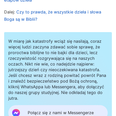
wieczerzę, a on ze mną
”
. „
Moje owce
(Obj 3:20)
słuchają mego głosu i ja je znam, a one idą za
Dalej:
Czy to prawda, że wszystkie dzieła i słowa
mną
”
. „
Kto ma uszy, niech słucha, co
(J 10:27)
Boga są w Biblii?
Duch mówi do kościołów
”
. Widzimy, że
(Obj 2, 3)
w proroctwach o swoim powrocie Pan zawsze
W miarę jak katastrofy wciąż się nasilają, coraz
mówił o „
Synu Człowieczym
”, „
o przyjściu Syna
więcej ludzi zaczyna zdawać sobie sprawę, że
Człowieczego
”, „
o tym, że Syn Człowieczy
proroctwa biblijne to nie bajki dla dzieci, lecz
rzeczywistość rozgrywająca się na naszych
przyjdzie
”, „
usłyszy mój głos i otworzy drzwi
”, i
oczach. Nikt nie wie, co nadejdzie najpierw:
„
Moje owce słuchają mego głosu
”. Te kluczowe
jutrzejszy dzień czy nieoczekiwana katastrofa.
Jeśli chcesz wraz z rodziną powitać powrót Pana
wypowiedzi mówią nam, że Pan powraca w ciele
i znaleźć bezpieczeństwo pod Bożą ochroną,
jako Syn Człowieczy, przychodzi, by mówić, by
kliknij WhatsAppa lub Messengera, aby dołączyć
pukać do drzwi. Ci, którzy słyszą głos Pana i
do naszej grupy studyjnej. Nie odkładaj tego do
jutra.
otwierają drzwi, to panny mądre, które witają
Pana i biorą udział w Jego uczcie. Są porwane
Połącz się z nami w Messengerze