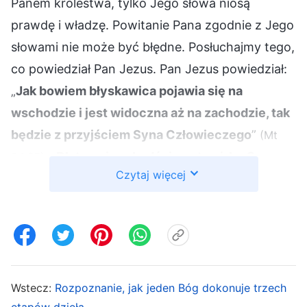
Panem królestwa, tylko Jego słowa niosą
prawdę i władzę. Powitanie Pana zgodnie z Jego
słowami nie może być błędne. Posłuchajmy tego,
co powiedział Pan Jezus. Pan Jezus powiedział:
„
Jak bowiem błyskawica pojawia się na
wschodzie i jest widoczna aż na zachodzie, tak
będzie z przyjściem Syna Człowieczego
”
(Mt
. „
Dlatego i wy bądźcie gotowi, bo Syn
24:27)
Czytaj więcej
Człowieczy przyjdzie o godzinie, której się nie
spodziewacie
”
. „
O północy zaś
(Mt 24:44)
rozległ się krzyk: Oblubieniec idzie, wyjdźcie
mu na spotkanie!
”
. „
Oto stoję u drzwi i
(Mt 25:6)
pukam. Jeśli ktoś usłyszy mój głos i otworzy
drzwi, wejdę do niego i spożyję z nim
Wstecz:
Rozpoznanie, jak jeden Bóg dokonuje trzech
etapów dzieła