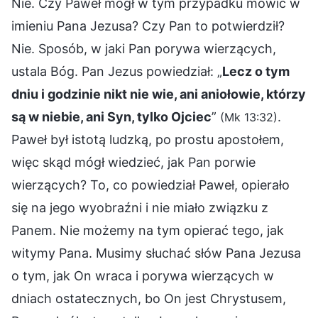
Nie. Czy Paweł mógł w tym przypadku mowić w
imieniu Pana Jezusa? Czy Pan to potwierdził?
Nie. Sposób, w jaki Pan porywa wierzących,
ustala Bóg. Pan Jezus powiedział: „
Lecz o tym
dniu i godzinie nikt nie wie, ani aniołowie, którzy
są w niebie, ani Syn, tylko Ojciec
”
.
(Mk 13:32)
Paweł był istotą ludzką, po prostu apostołem,
więc skąd mógł wiedzieć, jak Pan porwie
wierzących? To, co powiedział Paweł, opierało
się na jego wyobraźni i nie miało związku z
Panem. Nie możemy na tym opierać tego, jak
witymy Pana. Musimy słuchać słów Pana Jezusa
o tym, jak On wraca i porywa wierzących w
dniach ostatecznych, bo On jest Chrystusem,