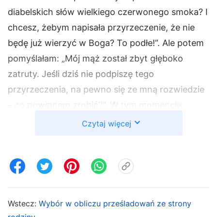
diabelskich słów wielkiego czerwonego smoka? I
chcesz, żebym napisała przyrzeczenie, że nie
będę już wierzyć w Boga? To podłe!”. Ale potem
pomyślałam: „Mój mąż został zbyt głęboko
zatruty. Jeśli dziś nie podpiszę tego
przyrzeczenia, na pewno się ze mną rozwiedzie
– co powinnam zrobić?”. W tym momencie
pomyślałam o pewnych słowach Bożych:
Czytaj więcej
„
Powinieneś wiedzieć, że całe otaczające cię
środowisko jest dopuszczone i ustalone przeze
mnie. Niech to będzie dla ciebie jasne i
zadowalaj Moje serce w otoczeniu, które ci
dałem. Nie lękaj się tego czy tamtego – Bóg
Wstecz:
Wybór w obliczu prześladowań ze strony
Wszechmogący Zastępów z pewnością będzie
rodziny