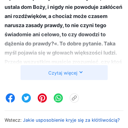
ustala dom Boży, i nigdy nie powoduje zakłóceń
ani rozdźwięków, a chociaż może czasem
narusza zasady prawdy, to nie czyni tego
świadomie ani celowo, to czy dowodzi to
dążenia do prawdy?«. To dobre pytanie. Taka
myśl pojawia się w głowach większości ludzi.
Przede wszystkim musicie zrozumieć, czy ktoś
byłby w stanie osiągnąć zrozumienie prawdy i
Czytaj więcej
zyskać prawdę, trzymając się konsekwentnie
takiej praktyki. Czy byłoby to możliwe? Jak
sądzicie?
(Taka praktyka jest jak najbardziej
prawidłowa, ale trochę przypomina rytuał
religijny. Jest to wypełnianie reguł. Nie może
Wstecz:
Jakie usposobienie kryje się za kłótliwością?
prowadzić do zrozumienia prawdy ani do jej