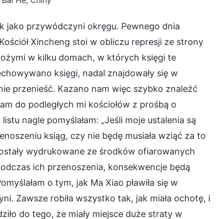
 Bai He, Chiny
 jako przywódczyni okręgu. Pewnego dnia
ościół Xincheng stoi w obliczu represji ze strony
Bożymi w kilku domach, w których księgi te
howywano księgi, nadal znajdowały się w
ilnie przenieść. Kazano nam więc szybko znaleźć
am do podległych mi kościołów z prośbą o
istu nagle pomyślałam: „Jeśli moje ustalenia są
rzenoszeniu ksiąg, czy nie będę musiała wziąć za to
 zostały wydrukowane ze środków ofiarowanych
 podczas ich przenoszenia, konsekwencje będą
myślałam o tym, jak Ma Xiao pławiła się w
i. Zawsze robiła wszystko tak, jak miała ochotę, i
iło do tego, że miały miejsce duże straty w