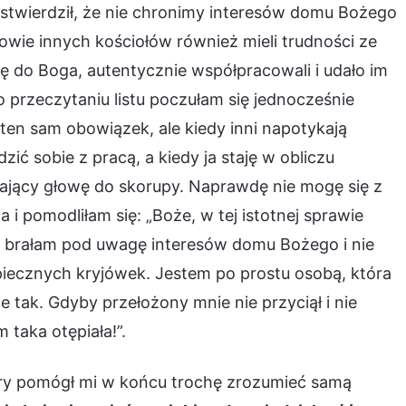
ym stwierdził, że nie chronimy interesów domu Bożego
wie innych kościołów również mieli trudności ze
ię do Boga, autentycznie współpracowali i udało im
o przeczytaniu listu poczułam się jednocześnie
en sam obowiązek, ale kiedy inni napotykają
ić sobie z pracą, a kiedy ja staję w obliczu
wający głowę do skorupy. Naprawdę nie mogę się z
i pomodliłam się: „Boże, w tej istotnej sprawie
e brałam pod uwagę interesów domu Bożego i nie
ecznych kryjówek. Jestem po prostu osobą, która
e tak. Gdyby przełożony mnie nie przyciął i nie
 taka otępiała!”.
óry pomógł mi w końcu trochę zrozumieć samą