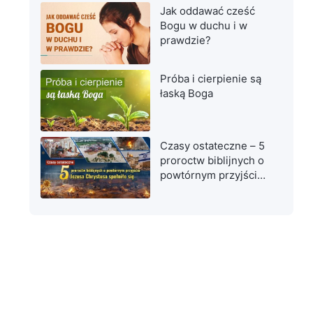
Jak oddawać cześć
Bogu w duchu i w
prawdzie?
Próba i cierpienie są
łaską Boga
Czasy ostateczne – 5
proroctw biblijnych o
powtórnym przyjściu
Jezusa Chrystusa
spełniło się