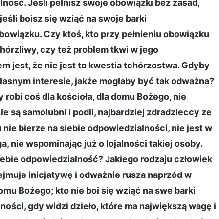
ność. Jeśli pełnisz swoje obowiązki bez zasad,
eśli boisz się wziąć na swoje barki
owiązku. Czy ktoś, kto przy pełnieniu obowiązku
chórzliwy, czy też problem tkwi w jego
m jest, że nie jest to kwestia tchórzostwa. Gdyby
własnym interesie, jakże mogłaby być tak odważna?
robi coś dla kościoła, dla domu Bożego, nie
e są samolubni i podli, najbardziej zdradzieccy ze
nie bierze na siebie odpowiedzialności, nie jest w
 nie wspominając już o lojalności takiej osoby.
iebie odpowiedzialność? Jakiego rodzaju człowiek
ejmuje inicjatywę i odważnie rusza naprzód w
mu Bożego; kto nie boi się wziąć na swe barki
ności, gdy widzi dzieło, które ma największą wagę i