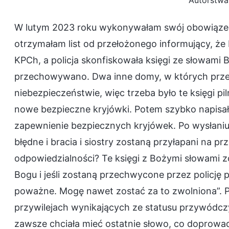
Autorstwa
W lutym 2023 roku wykonywałam swój obowiązek
otrzymałam list od przełożonego informujący, że K
KPCh, a policja skonfiskowała księgi ze słowami 
przechowywano. Dwa inne domy, w których przec
niebezpieczeństwie, więc trzeba było te księgi p
nowe bezpieczne kryjówki. Potem szybko napisał
zapewnienie bezpiecznych kryjówek. Po wysłaniu l
błędne i bracia i siostry zostaną przyłapani na p
odpowiedzialności? Te księgi z Bożymi słowami
Bogu i jeśli zostaną przechwycone przez policję
poważne. Mogę nawet zostać za to zwolniona”. Po
przywilejach wynikających ze statusu przywódczyn
zawsze chciała mieć ostatnie słowo, co doprowadz