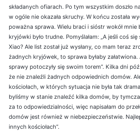
składanych ofiarach. Po tym wszystkim doszło naw
w ogóle nie okazała skruchy. W końcu została w
poważna sprawa. Wielu braci i sióstr wokół mnie 
kryjówki było trudne. Pomyślałam: „A jeśli coś s
Xiao? Ale list został już wysłany, co mam teraz 
żadnych kryjówek, to sprawa byłaby załatwiona. A
sprawy potoczyły się swoim torem”. Kilka dni późn
że nie znaleźli żadnych odpowiednich domów. Ale
kościołach, w których sytuacja nie była tak drama
byliśmy w stanie znaleźć kilka domów, by tymcz
za to odpowiedzialności, więc napisałam do przeło
domów jest również w niebezpieczeństwie. Najle
innych kościołach”.