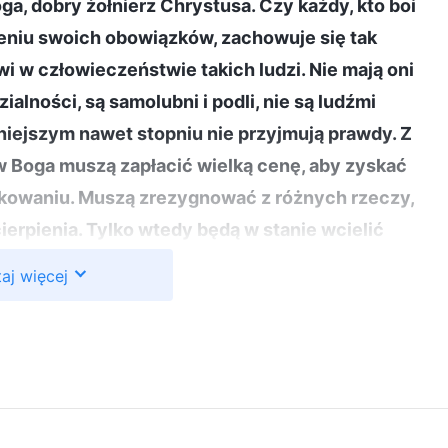
ga, dobry żołnierz Chrystusa. Czy każdy, kto boi
ieniu swoich obowiązków, zachowuje się tak
wi w człowieczeństwie takich ludzi. Nie mają oni
lności, są samolubni i podli, nie są ludźmi
niejszym nawet stopniu nie przyjmują prawdy. Z
 Boga muszą zapłacić wielką cenę, aby zyskać
tykowaniu. Muszą zrezygnować z różnych rzeczy,
ierpienia. Tylko wtedy będą w stanie wcielić
ąć na siebie odpowiedzialność, może praktykować
aj więcej
prawdy w życie, nie wspominając nawet o jej
dę i ponieść straty dla swych interesów; boi się
ie ma odwagi praktykować prawdy. W rezultacie nie
zy w Boga, nie jest w stanie osiągnąć Jego
 domu Bożym, muszą być ludźmi, którzy w