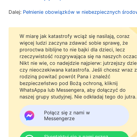
odniesieniu do dzieła kościoła mają poczucie s
na siebie odpowiedzialność, przestrzegają prawdo
Dalej:
Pełnienie obowiązków w niebezpiecznych środo
Jeśli ktoś ma braki w tych obszarach, nie nadaje
do jego pełnienia. Wiele osób obawia się wzięc
W miarę jak katastrofy wciąż się nasilają, coraz
obowiązków. Ich lęk przejawia się na trzy zasad
więcej ludzi zaczyna zdawać sobie sprawę, że
proroctwa biblijne to nie bajki dla dzieci, lecz
które nie wymagają wzięcia na siebie odpowiedzi
rzeczywistość rozgrywająca się na naszych oczac
wykonanie jakiegoś obowiązku, najpierw pytają, 
Nikt nie wie, co nadejdzie najpierw: jutrzejszy dzi
czy nieoczekiwana katastrofa. Jeśli chcesz wraz z
to go nie chcą. Gdy obowiązek nie wymaga od ni
rodziną powitać powrót Pana i znaleźć
rozliczani z jego wykonania, akceptują go niech
bezpieczeństwo pod Bożą ochroną, kliknij
jest męcząca lub uciążliwa, i choć z oporem pr
WhatsAppa lub Messengera, aby dołączyć do
naszej grupy studyjnej. Nie odkładaj tego do jutra.
go dobrze, wolą robić to niestarannie. Czas wolny
zasada. Po drugie, kiedy napotykają trudności lu
Połącz się z nami w
Messengerze
to przywódca się nim zajął i go rozwiązał, z nadzi
przywódca poradzi sobie z problemem, nie zwraca
Skontaktuj się z nami przez