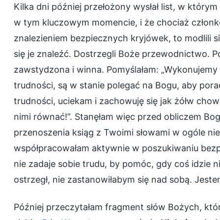
Kilka dni później przełożony wysłał list, w któr
w tym kluczowym momencie, i że chociaż członko
znalezieniem bezpiecznych kryjówek, to modlili s
się je znaleźć. Dostrzegli Boże przewodnictwo. P
zawstydzona i winna. Pomyślałam: „Wykonujemy t
trudności, są w stanie polegać na Bogu, aby poradz
trudności, uciekam i zachowuję się jak żółw cho
nimi równać!”. Stanęłam więc przed obliczem Boga 
przenoszenia ksiąg z Twoimi słowami w ogóle ni
współpracowałam aktywnie w poszukiwaniu bezpi
nie zadaje sobie trudu, by pomóc, gdy coś idzie ni
ostrzegł, nie zastanowiłabym się nad sobą. Jestem
Później przeczytałam fragment słów Bożych, kt