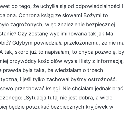
et do tego, że uchyliła się od odpowiedzialności i
ydalona. Ochrona ksiąg ze słowami Bożymi to
było zagrożonych, więc znalezienie bezpiecznej
ię stanie? Czy zostanę wyeliminowana tak jak Ma
zrobić? Gdybym powiedziała przełożonemu, że nie ma
 tak, skoro już to napisałam, to chyba pozwolę, by
iej przywódcy kościołów wysłali listy z informacją,
 prawda była taka, że wiedziałam o trzech
tyczna, i jeśli tylko zachowalibyśmy ostrożność,
asowo przechować księgi. Nie chciałam jednak brać
żonego: „Sytuacja tutaj nie jest dobra, a wiele
piej będzie poszukać bezpiecznych kryjówek w