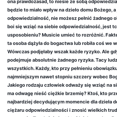
ona prawdozasad, to niesie ze sobą odpowiedzial
będzie to miało wpływ na dzieło domu Bożego, a j
odpowiedzialność, nie możesz pełnić żadnego ob
boi się wziąć na siebie odpowiedzialność, jest t
usposobieniu? Musicie umieć to rozróżnić. Fakte
ta osoba dążyła do bogactwa lub robiła coś we 
Wówczas podjęłaby wszak każde ryzyko. Ale gdy 
podejmuje absolutnie żadnego ryzyka. Tacy ludzi
wszystkich. Każdy, kto przy pełnieniu obowiązku 
najmniejszym nawet stopniu szczery wobec Boga,
Jakiego rodzaju człowiek odważy się wziąć na s
ma odwagę nieść ciężkie brzemię? Ktoś, kto prz
najbardziej decydującym momencie dla dzieła do
ciężaru odpowiedzialności i znosić wielkich trud