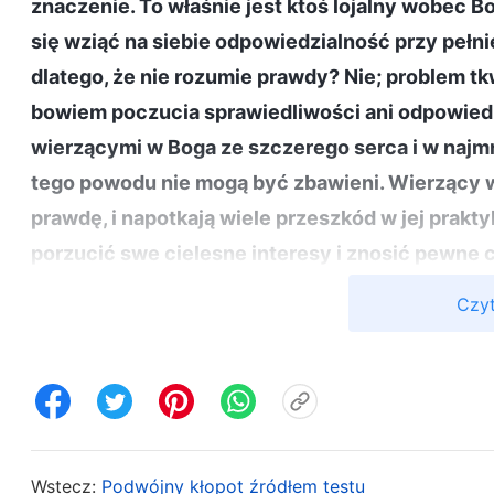
znaczenie. To właśnie jest ktoś lojalny wobec Bo
się wziąć na siebie odpowiedzialność przy pełn
dlatego, że nie rozumie prawdy? Nie; problem tk
bowiem poczucia sprawiedliwości ani odpowiedzia
wierzącymi w Boga ze szczerego serca i w najm
tego powodu nie mogą być zbawieni. Wierzący w
prawdę, i napotkają wiele przeszkód w jej prak
porzucić swe cielesne interesy i znosić pewne c
prawdę w życie. Czy zatem ten, kto boi się wzi
Czyt
prawdę? Z pewnością nie jest w stanie wcielać 
zyskaniu. Ktoś taki obawia się praktykować praw
upokorzenia, zdyskredytowania i osądu, toteż n
może jej zyskać i bez względu na to, ile lat wier
zbawienia. Ci, którzy mogą pełnić obowiązek w
Wstecz:
Podwójny kłopot źródłem testu