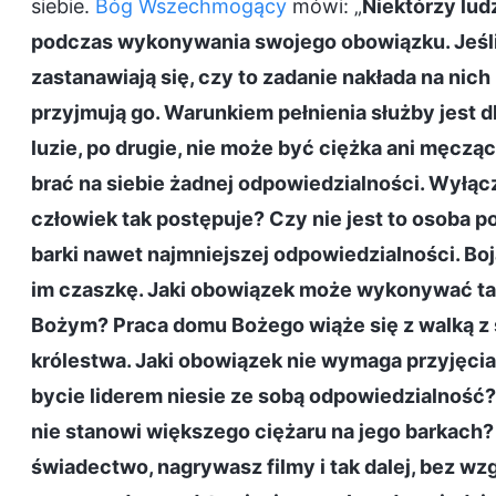
siebie.
Bóg Wszechmogący
mówi: „
Niektórzy lud
podczas wykonywania swojego obowiązku. Jeśli 
zastanawiają się, czy to zadanie nakłada na nich 
przyjmują go. Warunkiem pełnienia służby jest dl
luzie, po drugie, nie może być ciężka ani męcząca
brać na siebie żadnej odpowiedzialności. Wyłącz
człowiek tak postępuje? Czy nie jest to osoba 
barki nawet najmniejszej odpowiedzialności. Boj
im czaszkę. Jaki obowiązek może wykonywać ta
Bożym? Praca domu Bożego wiąże się z walką z 
królestwa. Jaki obowiązek nie wymaga przyjęcia
bycie liderem niesie ze sobą odpowiedzialność?
nie stanowi większego ciężaru na jego barkach? 
świadectwo, nagrywasz filmy i tak dalej, bez wzg