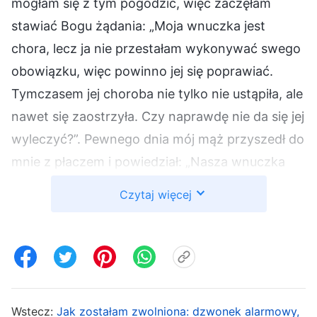
mogłam się z tym pogodzić, więc zaczęłam
stawiać Bogu żądania: „Moja wnuczka jest
chora, lecz ja nie przestałam wykonywać swego
obowiązku, więc powinno jej się poprawiać.
Tymczasem jej choroba nie tylko nie ustąpiła, ale
nawet się zaostrzyła. Czy naprawdę nie da się jej
wyleczyć?”. Pewnego dnia mój mąż przyszedł do
mnie z płaczem i powiedział: „Nasza wnuczka
umiera. W szpitalu mówią, że jest śmiertelnie
Czytaj więcej
chora, a lekarz twierdzi, że nic nie mogą na to
poradzić. Kazali nam zabrać ją do domu”. Słowa
mojego męża były dla mnie jak grom z jasnego
nieba. Nie mogłam uwierzyć, że to prawda; nie
potrafiłam się z tym pogodzić. Głowę miałam
Wstecz:
Jak zostałam zwolniona: dzwonek alarmowy,