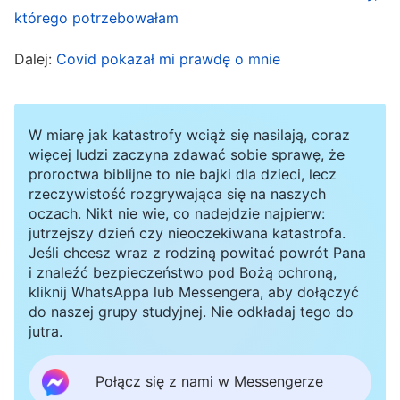
pełną obrazów z mojego życia z wnuczką. Gdy
którego potrzebowałam
myślałam o tym, jaka jest śliczna, nie byłam w
Dalej:
Covid pokazał mi prawdę o mnie
stanie powstrzymać łez. W kółko tylko wołałam
do Boga, aby strzegł mego serca i tak mną
kierował, abym Mu się podporządkowała. Ale
W miarę jak katastrofy wciąż się nasilają, coraz
kiedy zobaczyłam w telefonie zdjęcie mojej
więcej ludzi zaczyna zdawać sobie sprawę, że
proroctwa biblijne to nie bajki dla dzieci, lecz
wnuczki, z całą twarzą straszliwie opuchniętą,
rzeczywistość rozgrywająca się na naszych
straciłam wszelką chęć do życia. Nie chciało mi
oczach. Nikt nie wie, co nadejdzie najpierw:
się czytać słowa Bożego i nie czułam absolutnie
jutrzejszy dzień czy nieoczekiwana katastrofa.
Jeśli chcesz wraz z rodziną powitać powrót Pana
żadnej motywacji do spełniania swego
i znaleźć bezpieczeństwo pod Bożą ochroną,
obowiązku. Obchodziła mnie jedynie choroba
kliknij WhatsAppa lub Messengera, aby dołączyć
do naszej grupy studyjnej. Nie odkładaj tego do
mojej wnuczki. Później zięć zabrał dokumentację
jutra.
medyczną wnuczki do dużego szpitala w
Szanghaju w celu konsultacji, ale tamtejsi
Połącz się z nami w Messengerze