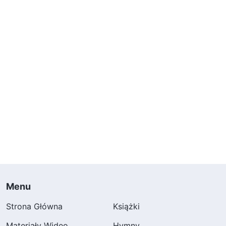
Pomyślałam o fragmencie słów Bożych: „
Nie ma
żadnej korelacji między obowiązkiem człowieka
a tym, czy otrzyma on błogosławieństwa, czy
też doświadczy nieszczęścia. Obowiązek to
coś, co człowiek powinien wypełnić; jest to
jego powołanie zesłane mu z nieba, a jego
wykonywanie nie powinno zależeć od
rekompensaty czy rozmaitych warunków bądź
przyczyn. Tylko wtedy bowiem jest to
wykonywanie swojego obowiązku. Otrzymanie
błogosławieństw oznacza zostanie
udoskonalonym i cieszenie się Bożymi
Menu
błogosławieństwami, doświadczywszy sądu.
Strona Główna
Książki
Doświadczenie nieszczęścia oznacza, że
Materiały Wideo
Hymny