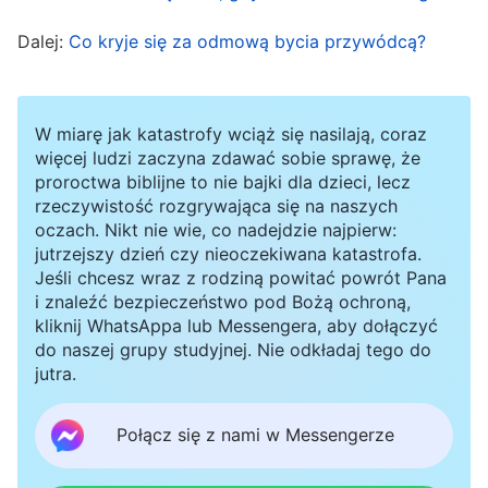
spełnianie Bożych wymagań są najważniejszą
Dalej:
Co kryje się za odmową bycia przywódcą?
powinnością człowieka. Wszyscy powinniście
to zrozumieć
”
(Dzieło Boga i praktykowanie przez
człowieka, w: Słowo, t. 1, Pojawienie się Boga i Jego
W miarę jak katastrofy wciąż się nasilają, coraz
. Po przeczytaniu słów Bożych
dzieło)
więcej ludzi zaczyna zdawać sobie sprawę, że
proroctwa biblijne to nie bajki dla dzieci, lecz
zrozumiałam, że ten obowiązek jest Bożym
rzeczywistość rozgrywająca się na naszych
wywyższeniem i moją odpowiedzialnością, od
oczach. Nikt nie wie, co nadejdzie najpierw:
jutrzejszy dzień czy nieoczekiwana katastrofa.
której nie mogę się uchylić. Gdybym uchyliła się
Jeśli chcesz wraz z rodziną powitać powrót Pana
lub odrzuciła ten obowiązek, by chronić swoją
i znaleźć bezpieczeństwo pod Bożą ochroną,
kliknij WhatsAppa lub Messengera, aby dołączyć
przyszłość i swoje przeznaczenie, wtedy to, że
do naszej grupy studyjnej. Nie odkładaj tego do
żyję i istnieję jako istota stworzona, straciłoby
jutra.
swój sens. Gdyby tak się stało, to nawet gdybym
wierzyła w Boga do samego końca, i tak nie
Połącz się z nami w Messengerze
zyskałabym Jego aprobaty. Wróciłam myślami