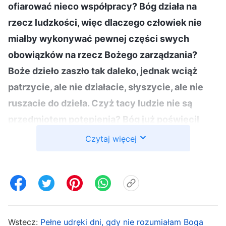
ofiarować nieco współpracy? Bóg działa na
rzecz ludzkości, więc dlaczego człowiek nie
miałby wykonywać pewnej części swych
obowiązków na rzecz Bożego zarządzania?
Boże dzieło zaszło tak daleko, jednak wciąż
patrzycie, ale nie działacie, słyszycie, ale nie
ruszacie do dzieła. Czyż tacy ludzie nie są
przedmiotem potępienia? Bóg już poświęcił
człowiekowi wszystko, co mógł, dlaczego więc
Czytaj więcej
dzisiaj człowiek nie jest zdolny do rzetelnego
wypełniania swoich obowiązków? Dla Boga,
Jego dzieło ma najwyższe znaczenie, a Jego
dzieło zarządzania jest sprawą najwyższej wagi.
Wprowadzanie w życie Bożych słów i
Wstecz:
Pełne udręki dni, gdy nie rozumiałam Boga