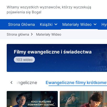
Witamy wszystkich wyznawców, którzy wyczekują
pojawienia się Boga!
Strona Główna
Książki
Materiały Wideo
Hy
Strona główna
Materiały Wideo
Filmy ewangeliczne i świadectwa
103 wideo
ilmy ewangeliczne
Ewangeliczne filmy krótkom