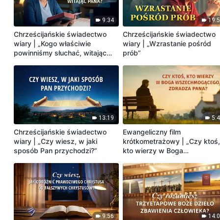
9:34
19:
Chrześcijańskie świadectwo
Chrześcijańskie świadectwo
wiary | „Kogo właściwie
wiary | „Wzrastanie pośród
powinniśmy słuchać, witając
prób”
Pana?”
13:19
5:
Chrześcijańskie świadectwo
Ewangeliczny film
wiary | „Czy wiesz, w jaki
krótkometrażowy | „Czy ktoś
sposób Pan przychodzi?”
kto wierzy w Boga
Wszechmogącego, zdradza
Pana?”
9:56
14: