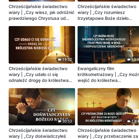
Chrześcijańskie świadectwo
Chrześcijańskie świadectwo
wiary | „Czy wiesz, jak odróżnić
wiary | „Czy rozumiesz
prawdziwego Chrystusa od
trzyetapowe Boże dzieło
fałszywych chrystusów?”
zbawienia człowieka?”
19:52
13:
Chrześcijańskie świadectwo
Ewangeliczny film
wiary | „Czy udało ci się
krótkometrażowy | „Czy moż
odnaleźć drogę do królestwa
wejść do królestwa
niebieskiego?”
niebieskiego tylko przez wiar
w Boga i odpuszczenie
grzechów?”
30:53
13:
Chrześcijańskie świadectwo
Chrześcijańskie świadectwo
wiary | „Czy doświadczyłeś
wiary | „Czy przebaczenie za