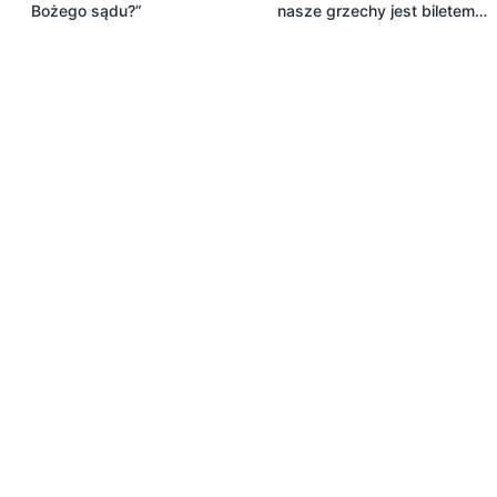
Bożego sądu?”
nasze grzechy jest biletem
wstępu do królestwa
niebieskiego?”