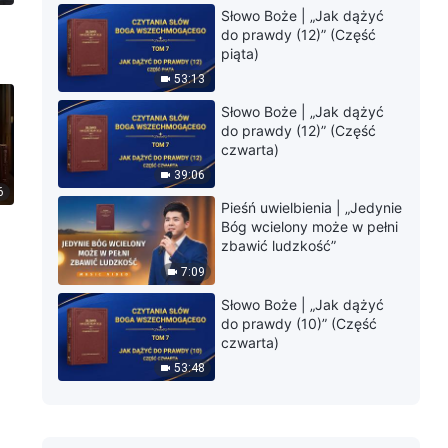
Słowo Boże | „Jak dążyć
do prawdy (12)” (Część
piąta)
53:13
Słowo Boże | „Jak dążyć
do prawdy (12)” (Część
czwarta)
39:06
6
Pieśń uwielbienia | „Jedynie
Bóg wcielony może w pełni
zbawić ludzkość”
7:09
Słowo Boże | „Jak dążyć
do prawdy (10)” (Część
czwarta)
53:48