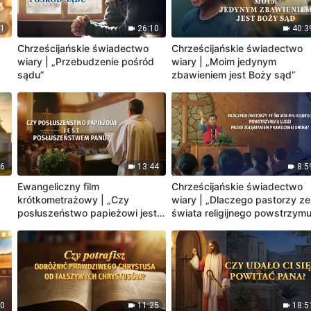
51
26:10
40:3
Chrześcijańskie świadectwo
Chrześcijańskie świadectwo
wiary | „Przebudzenie pośród
wiary | „Moim jedynym
sądu”
zbawieniem jest Boży sąd”
46
13:44
8:5
Ewangeliczny film
Chrześcijańskie świadectwo
,
krótkometrażowy | „Czy
wiary | „Dlaczego pastorzy ze
posłuszeństwo papieżowi jest
świata religijnego powstrzymu
posłuszeństwem Panu?”
ludzi przed zgłębianiem
prawdziwej drogi?”
00
11:25
18:5