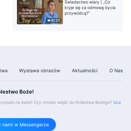
Świadectwo wiary | „Co
kryje się za odmową bycia
przywódcą?”
42:29
twa
Wystawa obrazów
Aktualności
O Nas
ólestwo Boże!
rzyszło na świat! Czy chcesz wejść do Królestwa Bożego?
Ucz
 z nami w Messengerze