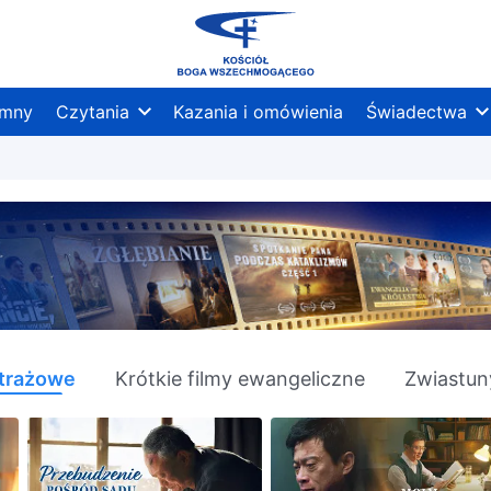
mny
Czytania
Kazania i omówienia
Świadectwa
etrażowe
Krótkie filmy ewangeliczne
Zwiastun