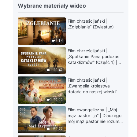
Wybrane materiały wideo
Film chrześcijański |
„Zgłębianie” (Zwiastun)
2:14
Film chrześcijański |
„Spotkanie Pana podczas
kataklizmów” (Część 1) |
Nasz dom, Ziemia, stoi na
1:20:47
krawędzi, dokąd zmierza
los ludzkości?
Film chrześcijański |
„Ewangelia królestwa
dotarła do naszej wioski”
1:40:00
Film ewangeliczny | „Mój
mąż pastor i ja” | Dlaczego
mój mąż pastor nie rozumie
głosu Boga?
1:59:27