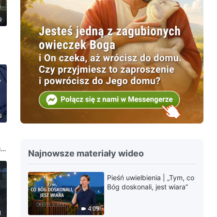
9
9
ją
Najnowsze materiały wideo
Pieśń uwielbienia | „Tym, co
Bóg doskonali, jest wiara”
4:09
1