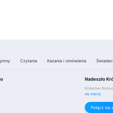
ymny
Czytania
Kazania i omówienia
Świadec
go
Nadeszło Kr
Królestwo Boże p
się więcej
Połącz się