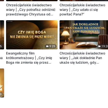
Chrześcijańskie świadectwo
Chrześcijańskie świadectwo
wiary | „Czy potrafisz odróżnić
wiary | „Czy udało ci się
prawdziwego Chrystusa od
powitać Pana?”
fałszywych chrystusów?”
35
9:25
19:2
Ewangeliczny film
Chrześcijańskie świadectwo
na
krótkometrażowy | „Czy imię
wiary | „Jak dokładnie Pan
Boga nie zmienia się przez
ukaże się ludziom, gdy
ę
wieki?”
powróci?”
40