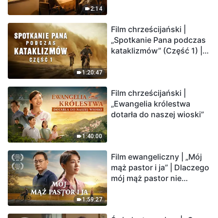
2:14
Film chrześcijański |
„Spotkanie Pana podczas
kataklizmów” (Część 1) |
Nasz dom, Ziemia, stoi na
krawędzi, dokąd zmierza
1:20:47
los ludzkości?
Film chrześcijański |
„Ewangelia królestwa
dotarła do naszej wioski”
1:40:00
Film ewangeliczny | „Mój
mąż pastor i ja” | Dlaczego
mój mąż pastor nie
rozumie głosu Boga?
1:59:27