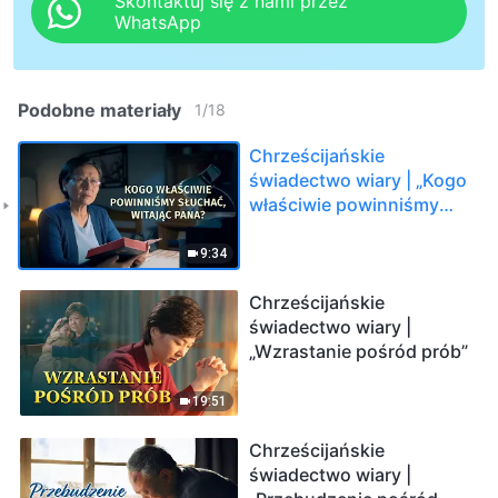
Skontaktuj się z nami przez
WhatsApp
Podobne materiały
1
/
18
Chrześcijańskie
świadectwo wiary | „Kogo
właściwie powinniśmy
słuchać, witając Pana?”
9:34
Chrześcijańskie
świadectwo wiary |
„Wzrastanie pośród prób”
19:51
Chrześcijańskie
świadectwo wiary |