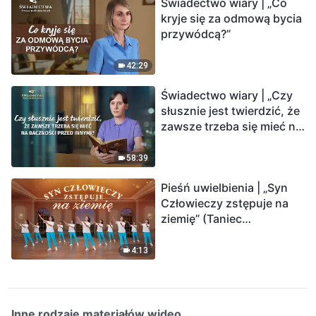
Świadectwo wiary | „Co
kryje się za odmową bycia
przywódcą?”
42:29
Świadectwo wiary | „Czy
słusznie jest twierdzić, że
zawsze trzeba się mieć na
baczności przed innymi?”
58:39
Pieśń uwielbienia | „Syn
Człowieczy zstępuje na
ziemię” (Taniec
chrześcijański)
4:13
Inne rodzaje materiałów wideo