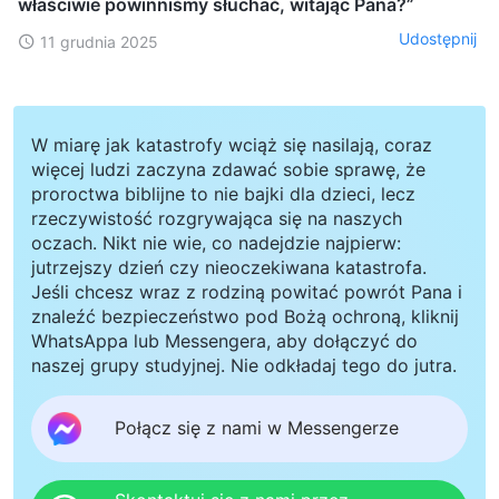
właściwie powinniśmy słuchać, witając Pana?”
Udostępnij
11 grudnia 2025
W miarę jak katastrofy wciąż się nasilają, coraz
więcej ludzi zaczyna zdawać sobie sprawę, że
proroctwa biblijne to nie bajki dla dzieci, lecz
rzeczywistość rozgrywająca się na naszych
oczach. Nikt nie wie, co nadejdzie najpierw:
jutrzejszy dzień czy nieoczekiwana katastrofa.
Jeśli chcesz wraz z rodziną powitać powrót Pana i
znaleźć bezpieczeństwo pod Bożą ochroną, kliknij
WhatsAppa lub Messengera, aby dołączyć do
naszej grupy studyjnej. Nie odkładaj tego do jutra.
Połącz się z nami w Messengerze