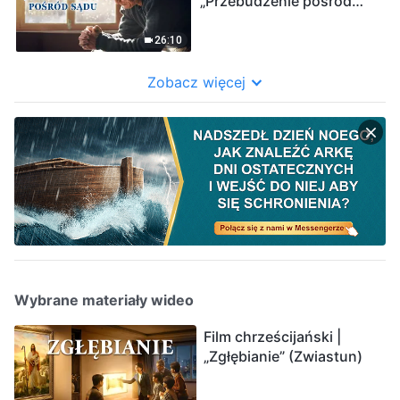
„Przebudzenie pośród
sądu”
26:10
Zobacz więcej
Wybrane materiały wideo
Film chrześcijański |
„Zgłębianie” (Zwiastun)