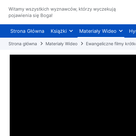
Witamy wszystkich wyznawców, którzy wyczekują
pojawienia się Boga!
Strona Główna
Książki
Materiały Wideo
Hy
Strona główna
Materiały Wideo
Ewangeliczne filmy kró