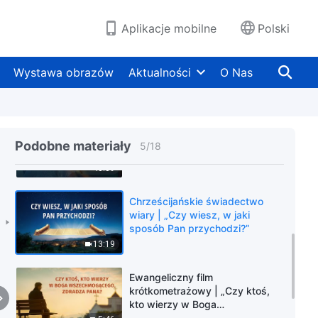
prób”
19:51
Aplikacje mobilne
Polski
Chrześcijańskie świadectwo
wiary | „Przebudzenie pośród
Wystawa obrazów
Aktualności
O Nas
sądu”
26:10
Chrześcijańskie świadectwo
wiary | „Moim jedynym
Podobne materiały
5
/
18
zbawieniem jest Boży sąd”
40:39
Chrześcijańskie świadectwo
wiary | „Czy wiesz, w jaki
sposób Pan przychodzi?”
13:19
Ewangeliczny film
krótkometrażowy | „Czy ktoś,
kto wierzy w Boga
Wszechmogącego, zdradza