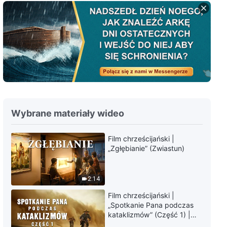
Chrześcijańskie świadectwo
wiary | „Czy potrafisz odróżnić
prawdziwego Chrystusa od
fałszywych chrystusów?”
11:25
Chrześcijańskie świadectwo
wiary | „Czy udało ci się powitać
Pana?”
18:51
Wybrane materiały wideo
Chrześcijańskie świadectwo
wiary | „Czy udało ci się
Film chrześcijański |
odnaleźć drogę do królestwa
„Zgłębianie” (Zwiastun)
niebieskiego?”
19:52
Ewangeliczny film
2:14
krótkometrażowy | „Czy można
wejść do królestwa niebieskiego
Film chrześcijański |
tylko przez wiarę w Boga i
13:35
„Spotkanie Pana podczas
odpuszczenie grzechów?”
kataklizmów” (Część 1) |
Nasz dom, Ziemia, stoi na