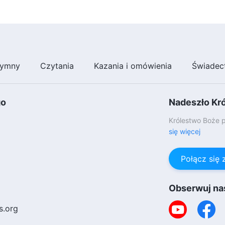
ymny
Czytania
Kazania i omówienia
Świadec
go
Nadeszło Kr
Królestwo Boże p
się więcej
Połącz się
Obserwuj na
s.org