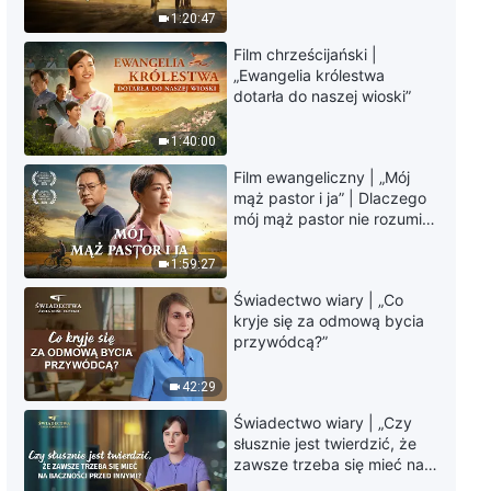
Ewangeliczny film
krawędzi, dokąd zmierza
1:20:47
krótkometrażowy | „Czy imię
los ludzkości?
Boga nie zmienia się przez
Film chrześcijański |
wieki?”
9:25
„Ewangelia królestwa
dotarła do naszej wioski”
Chrześcijańskie świadectwo
wiary | „Jak dokładnie Pan
1:40:00
ukaże się ludziom, gdy
Film ewangeliczny | „Mój
powróci?”
19:26
mąż pastor i ja” | Dlaczego
mój mąż pastor nie rozumie
Chrześcijańskie świadectwo
głosu Boga?
wiary | „Czy doświadczyłeś
1:59:27
Bożego sądu?”
Świadectwo wiary | „Co
30:53
kryje się za odmową bycia
przywódcą?”
Chrześcijańskie świadectwo
wiary | „Czy przebaczenie za
42:29
nasze grzechy jest biletem
wstępu do królestwa
13:40
Świadectwo wiary | „Czy
niebieskiego?”
słusznie jest twierdzić, że
zawsze trzeba się mieć na
baczności przed innymi?”