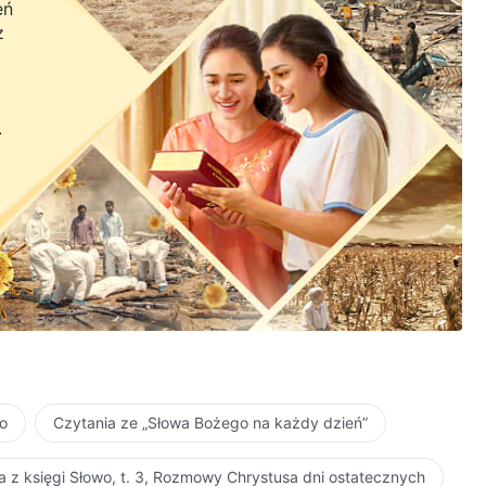
eń
z
.
ło
Czytania ze „Słowa Bożego na każdy dzień”
a z księgi Słowo, t. 3, Rozmowy Chrystusa dni ostatecznych