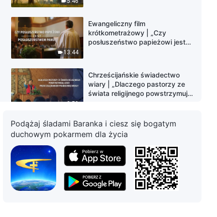
5:46
Pana?”
Ewangeliczny film
krótkometrażowy | „Czy
posłuszeństwo papieżowi jest
posłuszeństwem Panu?”
13:44
Chrześcijańskie świadectwo
wiary | „Dlaczego pastorzy ze
świata religijnego powstrzymują
ludzi przed zgłębianiem
8:59
prawdziwej drogi?”
Podążaj śladami Baranka i ciesz się bogatym
Chrześcijańskie świadectwo
duchowym pokarmem dla życia
wiary | „Czy wiesz, jak odróżnić
prawdziwego Chrystusa od
fałszywych chrystusów?”
9:56
Chrześcijańskie świadectwo
wiary | „Czy rozumiesz
trzyetapowe Boże dzieło
zbawienia człowieka?”
14:00