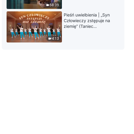
58:39
Pieśń uwielbienia | „Syn
Człowieczy zstępuje na
ziemię” (Taniec
chrześcijański)
4:13