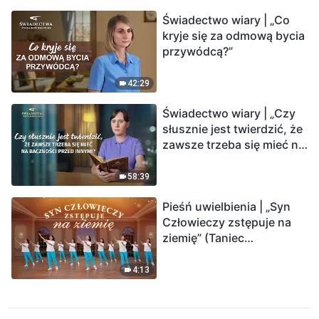
Świadectwo wiary | „Co
kryje się za odmową bycia
przywódcą?”
42:29
Świadectwo wiary | „Czy
słusznie jest twierdzić, że
zawsze trzeba się mieć na
baczności przed innymi?”
58:39
Pieśń uwielbienia | „Syn
Człowieczy zstępuje na
ziemię” (Taniec
chrześcijański)
4:13