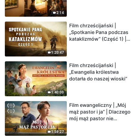
2:14
Film chrześcijański |
„Spotkanie Pana podczas
kataklizmów” (Część 1) |
Nasz dom, Ziemia, stoi na
krawędzi, dokąd zmierza
1:20:47
los ludzkości?
Film chrześcijański |
„Ewangelia królestwa
dotarła do naszej wioski”
1:40:00
Film ewangeliczny | „Mój
mąż pastor i ja” | Dlaczego
mój mąż pastor nie
rozumie głosu Boga?
1:59:27