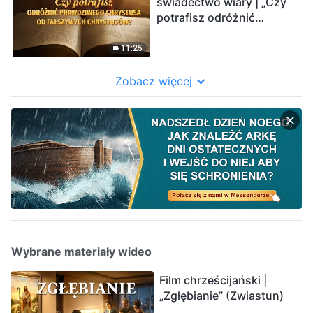
świadectwo wiary | „Czy
potrafisz odróżnić
prawdziwego Chrystusa
od fałszywych
11:25
chrystusów?”
Zobacz więcej
Wybrane materiały wideo
Film chrześcijański |
„Zgłębianie” (Zwiastun)