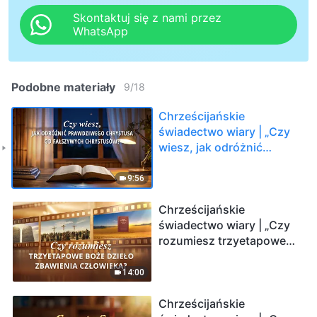
Skontaktuj się z nami przez
WhatsApp
Podobne materiały
9
/
18
Chrześcijańskie
świadectwo wiary | „Czy
wiesz, jak odróżnić
prawdziwego Chrystusa
od fałszywych
9:56
chrystusów?”
Chrześcijańskie
świadectwo wiary | „Czy
rozumiesz trzyetapowe
Boże dzieło zbawienia
człowieka?”
14:00
Chrześcijańskie