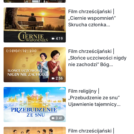
Film chrześcijański |
„Ciernie wspomnień”
Skrucha członka
starszyzny kościoła
(Zwiastun)
4:19
Film chrześcijański |
„Słońce uczciwości nigdy
nie zachodzi” Bóg
błogosławi uczciwym
(Zwiastun)
2:56
Film religijny |
„Przebudzenie ze snu”
Ujawnienie tajemnicy
królestwa niebieskiego
(Zwiastun)
3:41
Film chrześcijański |