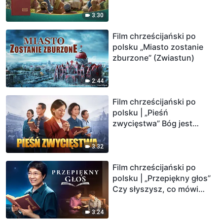
Boga wcielonego
(Zwiastun)
3:30
Film chrześcijański po
polsku „Miasto zostanie
zburzone” (Zwiastun)
2:44
Film chrześcijański po
polsku | „Pieśń
zwycięstwa” Bóg jest
naszą siłą (Zwiastun)
3:32
Film chrześcijański po
polsku | „Przepiękny głos”
Czy słyszysz, co mówi
Duch Święty? (Zwiastun)
3:24