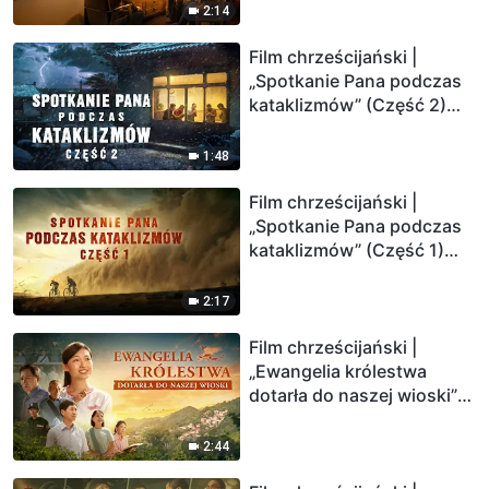
2:14
Film chrześcijański |
„Spotkanie Pana podczas
kataklizmów” (Część 2)
(Zwiastun)
1:48
Film chrześcijański |
„Spotkanie Pana podczas
kataklizmów” (Część 1)
(Zwiastun)
2:17
Film chrześcijański |
„Ewangelia królestwa
dotarła do naszej wioski”
(Zwiastun)
2:44