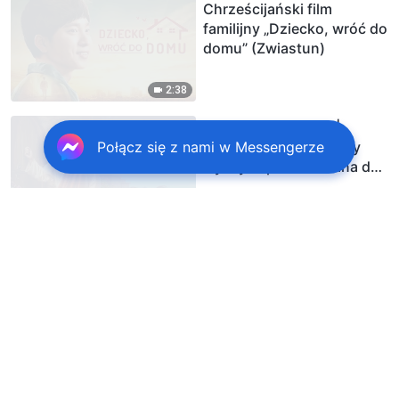
Chrześcijański film
familijny „Dziecko, wróć do
domu” (Zwiastun)
2:38
Film chrześcijański |
„Pukanie do drzwi” Czy
Połącz się z nami w Messengerze
słyszysz pukanie Pana do
drzwi? (Dubbing PL)
2:57
Film chrześcijański | „Kto
ponownie przybija Boga do
krzyża?” Faryzeusze
powrócili (Zwiastun)
3:01
Film chrześcijański po
polsku | „Kto jest moim