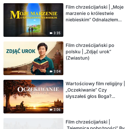
Film chrześcijański | „Moje
marzenie o królestwie
niebieskim” Odnalazłem
drogę do królestwa
niebieskiego (Oficjalny
3:35
zwiastun)
Film chrześcijański po
polsku | „Zdjąć urok”
(Zwiastun)
3:04
Wartościowy film religijny |
„Oczekiwanie” Czy
słyszałeś głos Boga?
(Zwiastun)
3:06
Film chrześcijański |
„Tajemnica pobożności” By