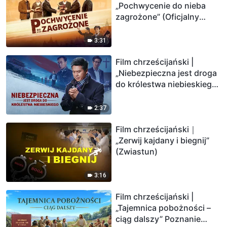
„Pochwycenie do nieba
zagrożone” (Oficjalny
zwiastun)
3:31
Film chrześcijański |
„Niebezpieczna jest droga
do królestwa niebieskiego”
(Zwiastun)
2:37
Film chrześcijański｜
„Zerwij kajdany i biegnij”
(Zwiastun)
3:16
Film chrześcijański |
„Tajemnica pobożności –
ciąg dalszy” Poznanie