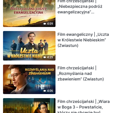
Film chrześcijański |
„Niebezpieczna podróż
ewangelizacyjna”
(Zwiastun)
4:09
Film ewangeliczny | „Uczta
w Królestwie Niebieskim”
(Zwiastun)
4:25
Film chrześcijański |
„Rozmyślania nad
zbawieniem” (Zwiastun)
4:06
Film chrześcijański | „Wiara
w Boga 3 – Powstańcie,
którzy nie chcecie być