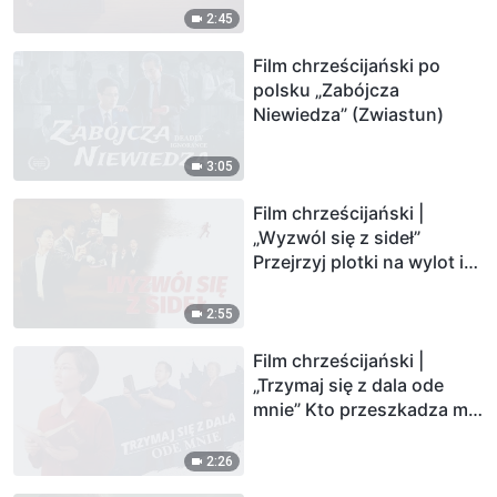
2:45
Film chrześcijański po
polsku „Zabójcza
Niewiedza” (Zwiastun)
3:05
Film chrześcijański |
„Wyzwól się z sideł”
Przejrzyj plotki na wylot i
powitaj Pana (Zwiastun)
2:55
Film chrześcijański |
„Trzymaj się z dala ode
mnie” Kto przeszkadza mi
w wejściu do królestwa
niebieskiego? (Zwiastun)
2:26