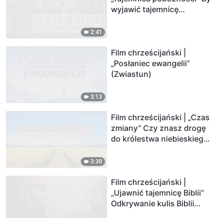
wyjawić tajemnicę
wcielenia Bożego
(Zwiastun)
2:41
Film chrześcijański |
„Posłaniec ewangelii”
(Zwiastun)
3:13
Film chrześcijański | „Czas
zmiany” Czy znasz drogę
do królestwa niebieskiego?
(Zwiastun)
3:30
Film chrześcijański |
„Ujawnić tajemnicę Biblii”
Odkrywanie kulis Biblii
(Zwiastun)