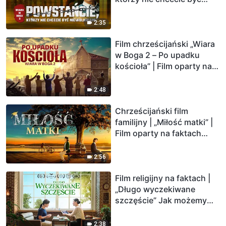
niewolnikami” (Zwiastun)
2:35
Film chrześcijański „Wiara
w Boga 2 – Po upadku
kościoła” | Film oparty na
faktach (Zwiastun)
2:48
Chrześcijański film
familijny | „Miłość matki” |
Film oparty na faktach
(Zwiastun)
2:56
Film religijny na faktach |
„Długo wyczekiwane
szczęście” Jak możemy
mieć szczęśliwe życie?
(Zwiastun)
2:38