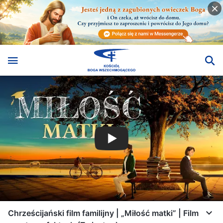
Chrześcijański film familijny | „Miłość matki” | Film