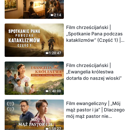
2:14
Film chrześcijański |
„Spotkanie Pana podczas
kataklizmów” (Część 1) |
Nasz dom, Ziemia, stoi na
krawędzi, dokąd zmierza
1:20:47
los ludzkości?
Film chrześcijański |
„Ewangelia królestwa
dotarła do naszej wioski”
1:40:00
Film ewangeliczny | „Mój
mąż pastor i ja” | Dlaczego
mój mąż pastor nie
rozumie głosu Boga?
1:59:27