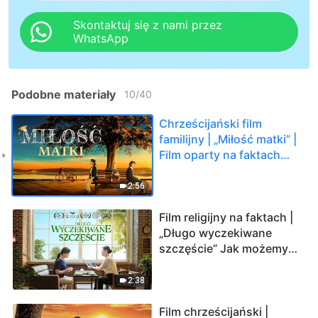
Skontaktuj się z nami przez
WhatsApp
Podobne materiały
10
/
40
Chrześcijański film
familijny | „Miłość matki” |
Film oparty na faktach
(Zwiastun)
2:56
Film religijny na faktach |
„Długo wyczekiwane
szczęście” Jak możemy
mieć szczęśliwe życie?
(Zwiastun)
2:38
Film chrześcijański |