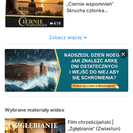
„Ciernie wspomnień”
Skrucha członka
starszyzny kościoła
(Zwiastun)
4:19
Zobacz więcej
Wybrane materiały wideo
Film chrześcijański |
„Zgłębianie” (Zwiastun)