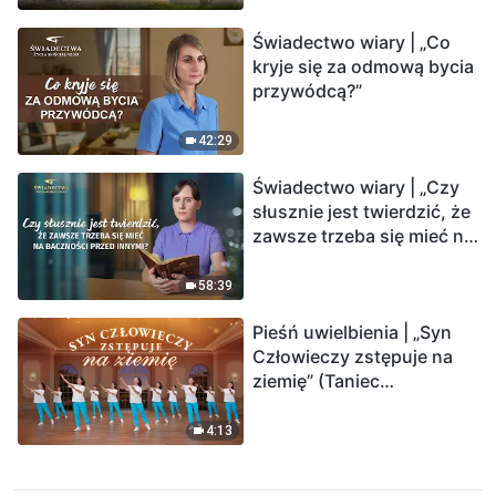
Świadectwo wiary | „Co
kryje się za odmową bycia
przywódcą?”
42:29
Świadectwo wiary | „Czy
słusznie jest twierdzić, że
zawsze trzeba się mieć na
baczności przed innymi?”
58:39
Pieśń uwielbienia | „Syn
Człowieczy zstępuje na
ziemię” (Taniec
chrześcijański)
4:13