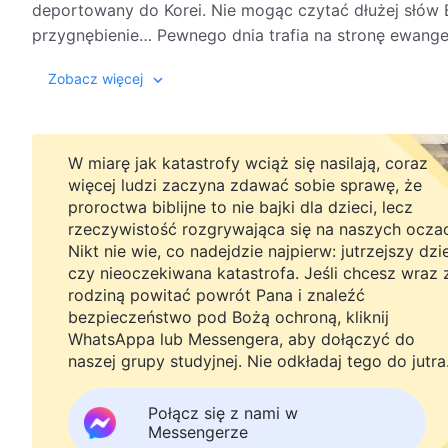
deportowany do Korei. Nie mogąc czytać dłużej słó
przygnębienie… Pewnego dnia trafia na stronę ewang
nawiązuje kontakt z kościołem. Dzięki wyznaniom i 
Zobacz więcej
Wszechmogącego, nabiera on całkowitej pewności, ż
Jezusem. Radośnie przyjmuje dzieło Boga Wszechmogą
wiodącą do królestwa niebieskiego. Jego szansa na wej
rzeczywistością.
W miarę jak katastrofy wciąż się nasilają, coraz
więcej ludzi zaczyna zdawać sobie sprawę, że
proroctwa biblijne to nie bajki dla dzieci, lecz
rzeczywistość rozgrywająca się na naszych ocza
Nikt nie wie, co nadejdzie najpierw: jutrzejszy dzi
czy nieoczekiwana katastrofa. Jeśli chcesz wraz 
rodziną powitać powrót Pana i znaleźć
bezpieczeństwo pod Bożą ochroną, kliknij
WhatsAppa lub Messengera, aby dołączyć do
naszej grupy studyjnej. Nie odkładaj tego do jutra
Połącz się z nami w
Messengerze