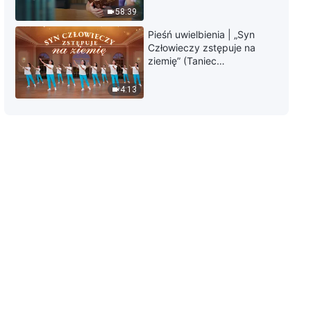
Boga? (Oficjalny zwiastun)
58:39
3:27
Pieśń uwielbienia | „Syn
Człowieczy zstępuje na
Film chrześcijański po polsku |
ziemię” (Taniec
„Imię Boga się zmieniło?!”
chrześcijański)
Objawienie tajemnicy imienia
4:13
Bożego (Zwiastun)
2:24
Film chrześcijański na faktach |
„Gdzie jest mój dom?” Bóg dał
mi szczęśliwą rodzinę
(Zwiastun)
2:54
Film chrześcijański |
„Pragnienie” Czy znasz sposób
przybycia Pana? (Oficjalny
zwiastun)
3:26
Film chrześcijański |
„Błogosławieni ubodzy w duchu”
Jak możemy powitać powrót