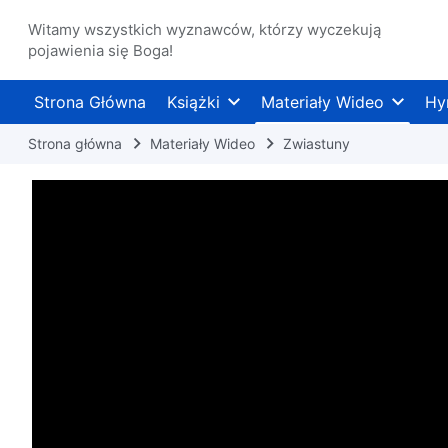
Witamy wszystkich wyznawców, którzy wyczekują
pojawienia się Boga!
Strona Główna
Książki
Materiały Wideo
Hy
Strona główna
Materiały Wideo
Zwiastuny