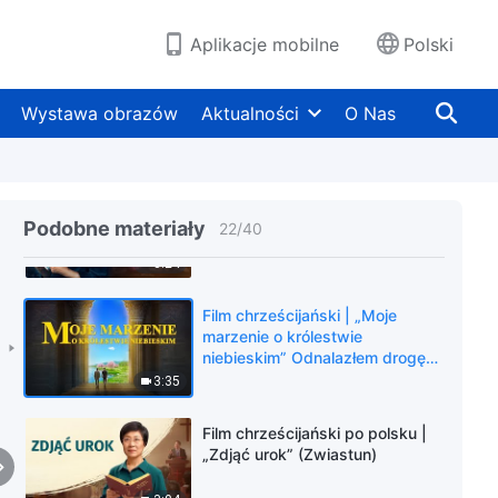
(Zwiastun)
2:44
Aplikacje mobilne
Polski
Film chrześcijański po polsku |
„Pieśń zwycięstwa” Bóg jest
Wystawa obrazów
Aktualności
O Nas
naszą siłą (Zwiastun)
3:32
Film chrześcijański po polsku |
„Przepiękny głos” Czy słyszysz,
Podobne materiały
22
/
40
co mówi Duch Święty?
(Zwiastun)
3:24
Film chrześcijański | „Moje
marzenie o królestwie
niebieskim” Odnalazłem drogę
do królestwa niebieskiego
3:35
(Oficjalny zwiastun)
Film chrześcijański po polsku |
„Zdjąć urok” (Zwiastun)