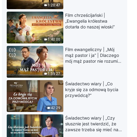
Chrześcijański film familijny
krawędzi, dokąd zmierza
1:20:47
„Dziecko, wróć do domu”
los ludzkości?
(Zwiastun)
Film chrześcijański |
2:38
„Ewangelia królestwa
dotarła do naszej wioski”
Film chrześcijański | „Pukanie do
drzwi” Czy słyszysz pukanie
1:40:00
Pana do drzwi? (Dubbing PL)
Film ewangeliczny | „Mój
2:57
mąż pastor i ja” | Dlaczego
mój mąż pastor nie rozumie
Film chrześcijański | „Kto
głosu Boga?
ponownie przybija Boga do
1:59:27
krzyża?” Faryzeusze powrócili
(Zwiastun)
Świadectwo wiary | „Co
3:01
kryje się za odmową bycia
przywódcą?”
Film chrześcijański po polsku |
„Kto jest moim Panem” Chrystus
42:29
jest prawdą, drogą i życiem
(Zwiastun)
3:38
Świadectwo wiary | „Czy
słusznie jest twierdzić, że
zawsze trzeba się mieć na
Film o wierze | „Wiara w Boga”
baczności przed innymi?”
Czym jest prawdziwa wiara w