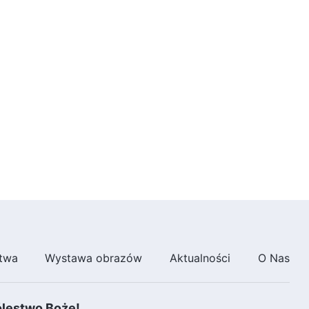
Pana? (Zwiastun)
3:47
twa
Wystawa obrazów
Aktualności
O Nas
ólestwo Boże!