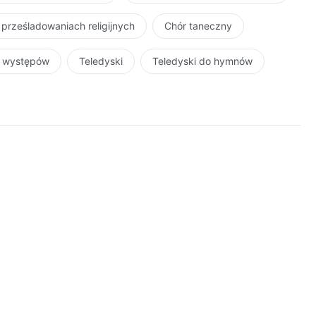
 prześladowaniach religijnych
Chór taneczny
r występów
Teledyski
Teledyski do hymnów