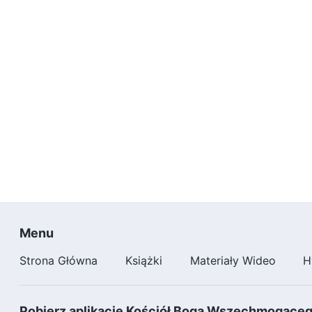
Menu
Strona Główna
Książki
Materiały Wideo
H
Pobierz aplikację Kościół Boga Wszechmogące