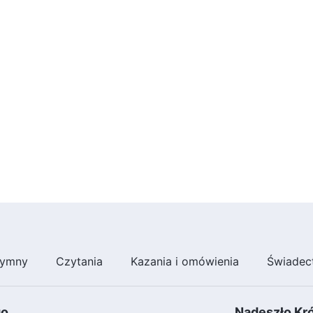
ymny
Czytania
Kazania i omówienia
Świadec
go
Nadeszło Kr