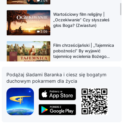
3:04
Wartościowy film religijny |
„Oczekiwanie” Czy słyszałeś
głos Boga? (Zwiastun)
3:06
Film chrześcijański | „Tajemnica
pobożności” By wyjawić
tajemnicę wcielenia Bożego
(Zwiastun)
2:41
Podążaj śladami Baranka i ciesz się bogatym
Film chrześcijański | „Posłaniec
duchowym pokarmem dla życia
ewangelii” (Zwiastun)
3:13
Film chrześcijański | „Czas
zmiany” Czy znasz drogę do
królestwa niebieskiego?
(Zwiastun)
3:30