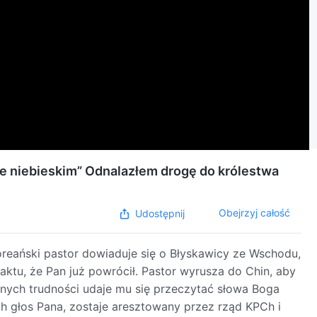
wie niebieskim” Odnalazłem drogę do królestwa
Obejrzyj całość
Udostępnij
oreański pastor dowiaduje się o Błyskawicy ze Wschodu,
faktu, że Pan już powrócił. Pastor wyrusza do Chin, aby
nych trudności udaje mu się przeczytać słowa Boga
 głos Pana, zostaje aresztowany przez rząd KPCh i