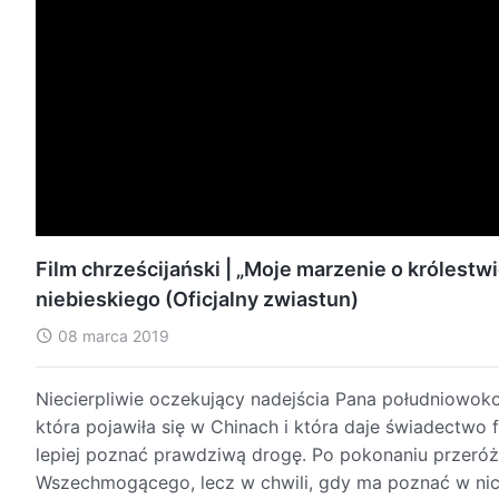
Film chrześcijański | „Moje marzenie o królest
niebieskiego (Oficjalny zwiastun)
08 marca 2019
Niecierpliwie oczekujący nadejścia Pana południowok
która pojawiła się w Chinach i która daje świadectwo 
lepiej poznać prawdziwą drogę. Po pokonaniu przeróż
Wszechmogącego, lecz w chwili, gdy ma poznać w nich