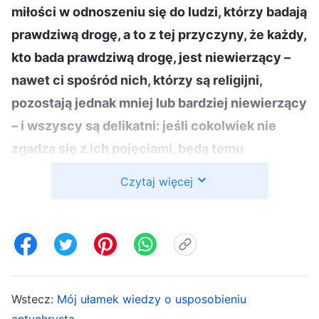
miłości w odnoszeniu się do ludzi, którzy badają
prawdziwą drogę, a to z tej przyczyny, że każdy,
kto bada prawdziwą drogę, jest niewierzący –
nawet ci spośród nich, którzy są religijni,
pozostają jednak mniej lub bardziej niewierzący
– i wszyscy są delikatni: jeśli cokolwiek nie
zgadza się z ich pojęciami, będą temu
zaprzeczać, a jeśli jakiekolwiek wyrażenie nie
Czytaj więcej
jest zgodne z ich wolą, będą je kwestionować.
Dlatego szerzenie ewangelii wśród takich ludzi
wymaga od nas tolerancji. Wymaga z naszej
strony najwyższej miłości, a także pewnych
metod i pewnego podejścia. Najważniejsze jest
Wstecz:
Mój ułamek wiedzy o usposobieniu
jednak to, by czytać im słowa Boga, przekazać
antychrysta