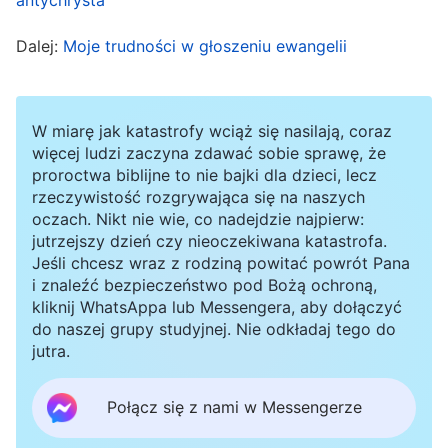
wszystkie prawdy, jakie Bóg wyraża dla
Dalej:
Moje trudności w głoszeniu ewangelii
zbawienia człowieka oraz umożliwić usłyszenie
głosu Boga i słów Stwórcy. Przyniesie im to
korzyści
”
(Szerzenie ewangelii jest powinnością, do
W miarę jak katastrofy wciąż się nasilają, coraz
której wszyscy wierzący są moralnie zobowiązani, w:
więcej ludzi zaczyna zdawać sobie sprawę, że
proroctwa biblijne to nie bajki dla dzieci, lecz
.
Słowo, t. 3, Rozmowy Chrystusa dni ostatecznych)
rzeczywistość rozgrywająca się na naszych
Bóg wymaga od nas otoczenia każdego
oczach. Nikt nie wie, co nadejdzie najpierw:
potencjalnego słuchacza ewangelii troskliwą
jutrzejszy dzień czy nieoczekiwana katastrofa.
Jeśli chcesz wraz z rodziną powitać powrót Pana
opieką. Musimy pomagać takim osobom,
i znaleźć bezpieczeństwo pod Bożą ochroną,
okazywać im cierpliwość i miłość, nauczać ich o
kliknij WhatsAppa lub Messengera, aby dołączyć
do naszej grupy studyjnej. Nie odkładaj tego do
prawdzie i przyprowadzać do Boga. Takie są
jutra.
obowiązki każdego głosiciela ewangelii.
Wyczuwałam troskę Boga o każde ludzkie życie
Połącz się z nami w Messengerze
w każdym Jego słowie i w każdej frazie. To