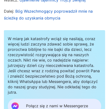
„Pastor i starsi ostrzegali przed Błyskawicą ze
Dalej:
Bóg Wszechmogący poprowadził mnie na
Wschodu. Wystrzegaj się ich!”. Odparła
ścieżkę do uzyskania obmycia
cierpliwie: „Czemu mieliby przeszkadzać nam
poznawać dzieło Boga w dniach ostatecznych?
Czy to zgodne z nauczaniem Pana? Pan Jezus
W miarę jak katastrofy wciąż się nasilają, coraz
więcej ludzi zaczyna zdawać sobie sprawę, że
powiedział: »
Błogosławieni ubodzy w duchu,
proroctwa biblijne to nie bajki dla dzieci, lecz
ponieważ do nich należy królestwo niebieskie
«
rzeczywistość rozgrywająca się na naszych
oczach. Nikt nie wie, co nadejdzie najpierw:
. »
O północy zaś rozległ się krzyk:
(Mt 5:3)
jutrzejszy dzień czy nieoczekiwana katastrofa.
Oblubieniec idzie, wyjdźcie mu na spotkanie!
«
Jeśli chcesz wraz z rodziną powitać powrót Pana
i znaleźć bezpieczeństwo pod Bożą ochroną,
. Bóg chce, byśmy szukali.
Błyskawica
(Mt 25:6)
kliknij WhatsAppa lub Messengera, aby dołączyć
ze Wschodu
mówi, że Pan powrócił, musimy to
do naszej grupy studyjnej. Nie odkładaj tego do
jutra.
sprawdzić. Pastor nie chce, byśmy powitali
Pana. Czy nie jest to wbrew nauczaniu Pana?”.
Połącz się z nami w Messengerze
„Musimy słuchać Pana, a nie ślepo słuchać