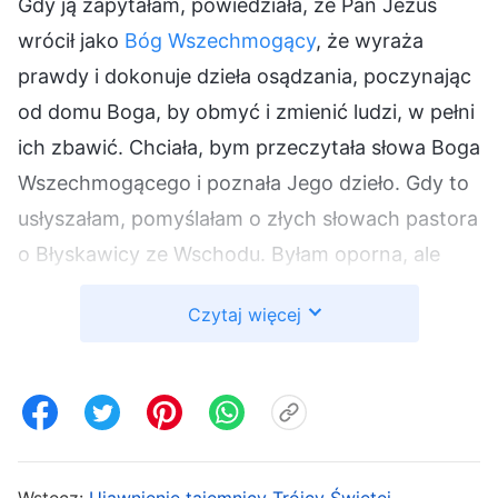
Gdy ją zapytałam, powiedziała, że Pan Jezus
wrócił jako
Bóg Wszechmogący
, że wyraża
prawdy i dokonuje dzieła osądzania, poczynając
od domu Boga, by obmyć i zmienić ludzi, w pełni
ich zbawić. Chciała, bym przeczytała słowa Boga
Wszechmogącego i poznała Jego dzieło. Gdy to
usłyszałam, pomyślałam o złych słowach pastora
o Błyskawicy ze Wschodu. Byłam oporna, ale
nagrywałam mamę, więc wysłuchałam jej bez
Czytaj więcej
słowa.
Nazajutrz znów namawiała mnie do poznania
dzieła Boga Wszechmogącego. Wciąż myślałam
o tych złych rzeczach, jakie pastor mówił na ich
temat. Nie słuchałam mamy. Poradziłam jej:
Wstecz:
Ujawnienie tajemnicy Trójcy Świętej