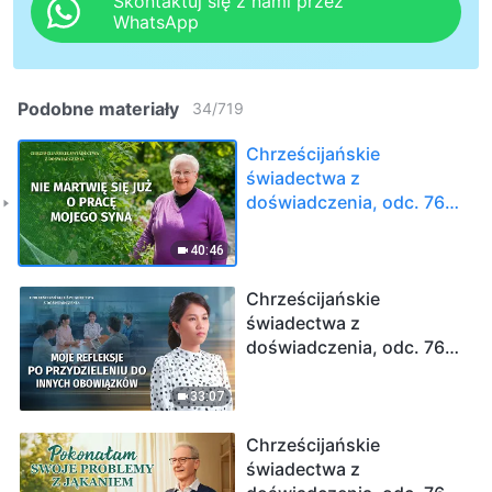
Skontaktuj się z nami przez
WhatsApp
Podobne materiały
34
/
719
Chrześcijańskie
świadectwa z
doświadczenia, odc. 766:
Nie martwię się już o
pracę mojego syna
40:46
Chrześcijańskie
świadectwa z
doświadczenia, odc. 767:
Moje refleksje po
przydzieleniu do innych
33:07
obowiązków
Chrześcijańskie
świadectwa z