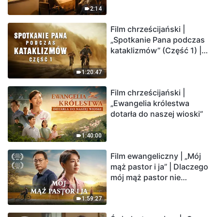
2:14
Film chrześcijański |
„Spotkanie Pana podczas
kataklizmów” (Część 1) |
Nasz dom, Ziemia, stoi na
krawędzi, dokąd zmierza
1:20:47
los ludzkości?
Film chrześcijański |
„Ewangelia królestwa
dotarła do naszej wioski”
1:40:00
Film ewangeliczny | „Mój
mąż pastor i ja” | Dlaczego
mój mąż pastor nie
rozumie głosu Boga?
1:59:27