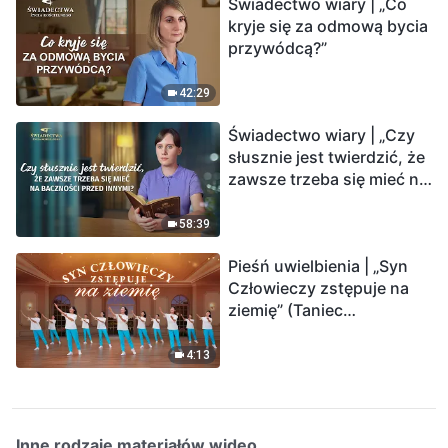
Świadectwo wiary | „Co
kryje się za odmową bycia
przywódcą?”
42:29
Świadectwo wiary | „Czy
słusznie jest twierdzić, że
zawsze trzeba się mieć na
baczności przed innymi?”
58:39
Pieśń uwielbienia | „Syn
Człowieczy zstępuje na
ziemię” (Taniec
chrześcijański)
4:13
Inne rodzaje materiałów wideo