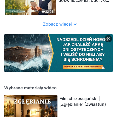
doświadczenia, odc. 765:
Pokonałam swoje
problemy z jąkaniem
32:06
Zobacz więcej
Wybrane materiały wideo
Film chrześcijański |
„Zgłębianie” (Zwiastun)