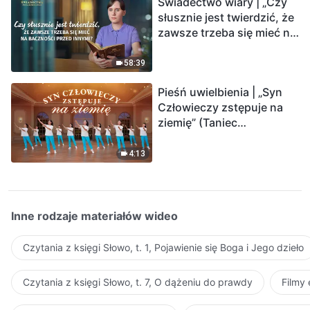
Świadectwo wiary | „Czy
słusznie jest twierdzić, że
zawsze trzeba się mieć na
baczności przed innymi?”
58:39
Pieśń uwielbienia | „Syn
Człowieczy zstępuje na
ziemię” (Taniec
chrześcijański)
4:13
Inne rodzaje materiałów wideo
Czytania z księgi Słowo, t. 1, Pojawienie się Boga i Jego dzieło
Czytania z księgi Słowo, t. 7, O dążeniu do prawdy
Filmy