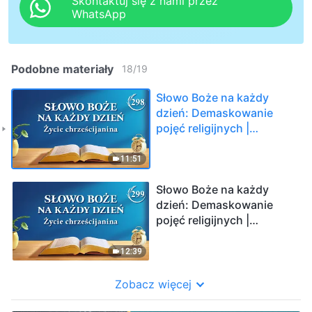
Skontaktuj się z nami przez
WhatsApp
Podobne materiały
18
/
19
Słowo Boże na każdy
dzień: Demaskowanie
pojęć religijnych |
Fragment 298
11:51
Słowo Boże na każdy
dzień: Demaskowanie
pojęć religijnych |
Fragment 299
12:39
Zobacz więcej