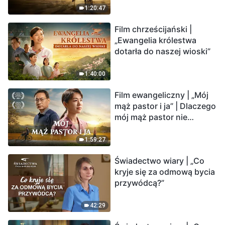
krawędzi, dokąd zmierza
1:20:47
los ludzkości?
Film chrześcijański |
„Ewangelia królestwa
dotarła do naszej wioski”
1:40:00
Film ewangeliczny | „Mój
mąż pastor i ja” | Dlaczego
mój mąż pastor nie
rozumie głosu Boga?
1:59:27
Świadectwo wiary | „Co
kryje się za odmową bycia
przywódcą?”
42:29