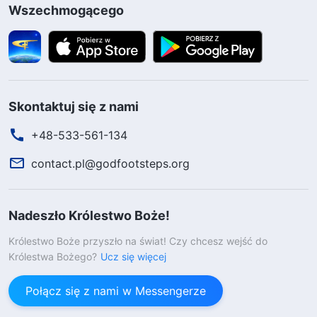
Wszechmogącego
Skontaktuj się z nami
+48-533-561-134
contact.pl@godfootsteps.org
Nadeszło Królestwo Boże!
Królestwo Boże przyszło na świat! Czy chcesz wejść do
Królestwa Bożego?
Ucz się więcej
Połącz się z nami w Messengerze