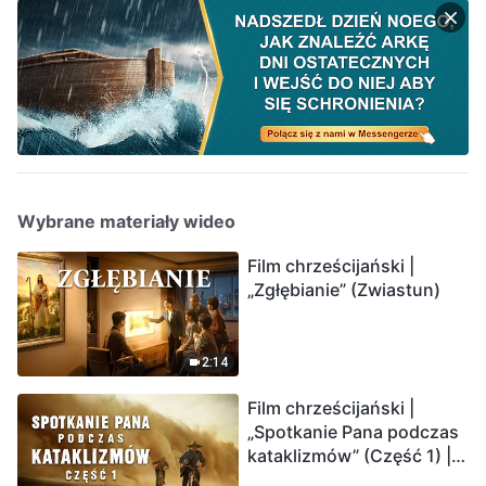
Wybrane materiały wideo
Film chrześcijański |
„Zgłębianie” (Zwiastun)
2:14
Film chrześcijański |
„Spotkanie Pana podczas
kataklizmów” (Część 1) |
Nasz dom, Ziemia, stoi na