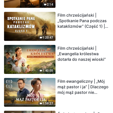
2:14
Film chrześcijański |
„Spotkanie Pana podczas
kataklizmów” (Część 1) |
Nasz dom, Ziemia, stoi na
krawędzi, dokąd zmierza
1:20:47
los ludzkości?
Film chrześcijański |
„Ewangelia królestwa
dotarła do naszej wioski”
1:40:00
Film ewangeliczny | „Mój
mąż pastor i ja” | Dlaczego
mój mąż pastor nie
rozumie głosu Boga?
1:59:27