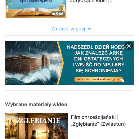
dotyczące Biblii |
Fragment 274
5:06
Zobacz więcej
Wybrane materiały wideo
Film chrześcijański |
„Zgłębianie” (Zwiastun)