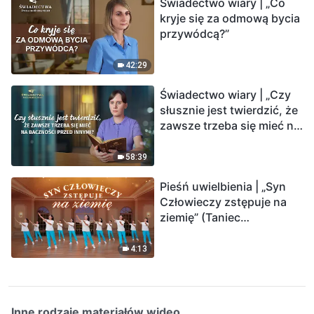
Świadectwo wiary | „Co
kryje się za odmową bycia
przywódcą?”
42:29
Świadectwo wiary | „Czy
słusznie jest twierdzić, że
zawsze trzeba się mieć na
baczności przed innymi?”
58:39
Pieśń uwielbienia | „Syn
Człowieczy zstępuje na
ziemię” (Taniec
chrześcijański)
4:13
Inne rodzaje materiałów wideo