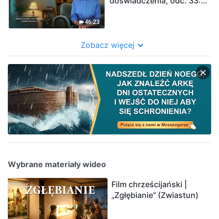
doświadczenia, odc. 33:
Co kryje się za niechęcią
do dźwigania brzemienia
46:23
Zobacz więcej
Wybrane materiały wideo
Film chrześcijański |
„Zgłębianie” (Zwiastun)