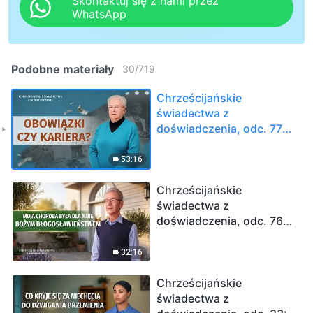
Skontaktuj się z nami przez
WhatsApp
Podobne materiały
30
/
719
Chrześcijańskie
świadectwa z
doświadczenia, odc. 770:
Obowiązki czy kariera?
53:16
Chrześcijańskie
świadectwa z
doświadczenia, odc. 769:
Moja choroba była dla
mnie Bożym
32:16
błogosławieństwem
Chrześcijańskie
świadectwa z