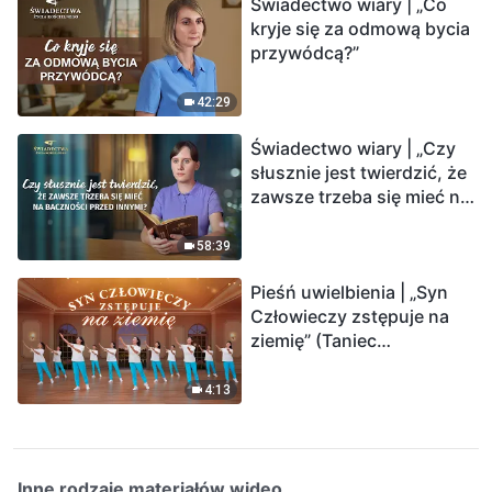
Świadectwo wiary | „Co
kryje się za odmową bycia
przywódcą?”
42:29
Świadectwo wiary | „Czy
słusznie jest twierdzić, że
zawsze trzeba się mieć na
baczności przed innymi?”
58:39
Pieśń uwielbienia | „Syn
Człowieczy zstępuje na
ziemię” (Taniec
chrześcijański)
4:13
Inne rodzaje materiałów wideo