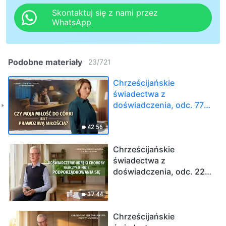
Skontaktuj się z nami przez
WhatsApp
Podobne materiały
23
/
721
Chrześcijańskie
świadectwa z
doświadczenia, odc. 772:
Czy moja miłość do córki
jest prawdziwą miłością?
42:56
Chrześcijańskie
świadectwa z
doświadczenia, odc. 229:
Doświadczenie udręki
choroby nauczyło mnie
37:44
podporządkowania się
Chrześcijańskie