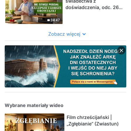
świadectwa z
doświadczenia, odc. 261:
Nie istnieje podział na
lepsze i gorsze obowiązki
34:47
Zobacz więcej
Wybrane materiały wideo
Film chrześcijański |
„Zgłębianie” (Zwiastun)