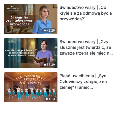
Świadectwo wiary | „Co
kryje się za odmową bycia
przywódcą?”
42:29
Świadectwo wiary | „Czy
słusznie jest twierdzić, że
zawsze trzeba się mieć na
baczności przed innymi?”
58:39
Pieśń uwielbienia | „Syn
Człowieczy zstępuje na
ziemię” (Taniec
chrześcijański)
4:13