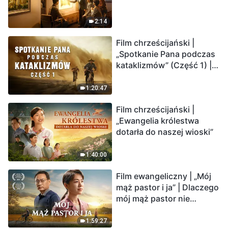
2:14
Film chrześcijański |
„Spotkanie Pana podczas
kataklizmów” (Część 1) |
Nasz dom, Ziemia, stoi na
krawędzi, dokąd zmierza
1:20:47
los ludzkości?
Film chrześcijański |
„Ewangelia królestwa
dotarła do naszej wioski”
1:40:00
Film ewangeliczny | „Mój
mąż pastor i ja” | Dlaczego
mój mąż pastor nie
rozumie głosu Boga?
1:59:27