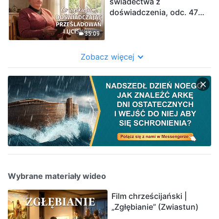
świadectwa z
doświadczenia, odc. 478:
Co zyskałam,
doświadczając
35:09
prześladowań i ucisków
Zobacz więcej
Wybrane materiały wideo
Film chrześcijański |
„Zgłębianie” (Zwiastun)