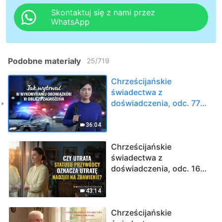
Skontaktuj się z nami przez
WhatsApp
Podobne materiały
25
/
719
Chrześcijańskie
świadectwa z
doświadczenia, odc. 771:
Jak wytrwać w
wykonywaniu
36:04
obowiązków w obliczu
zagrożenia
Chrześcijańskie
świadectwa z
doświadczenia, odc. 161:
Co kryło się za moim
dążeniem do
43:14
przywództwa
Chrześcijańskie