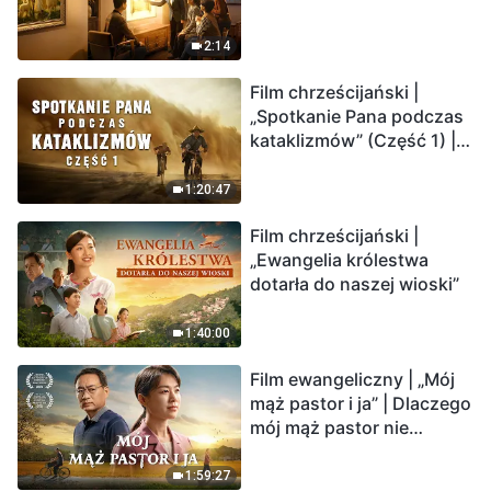
2:14
Film chrześcijański |
„Spotkanie Pana podczas
kataklizmów” (Część 1) |
Nasz dom, Ziemia, stoi na
krawędzi, dokąd zmierza
1:20:47
los ludzkości?
Film chrześcijański |
„Ewangelia królestwa
dotarła do naszej wioski”
1:40:00
Film ewangeliczny | „Mój
mąż pastor i ja” | Dlaczego
mój mąż pastor nie
rozumie głosu Boga?
1:59:27