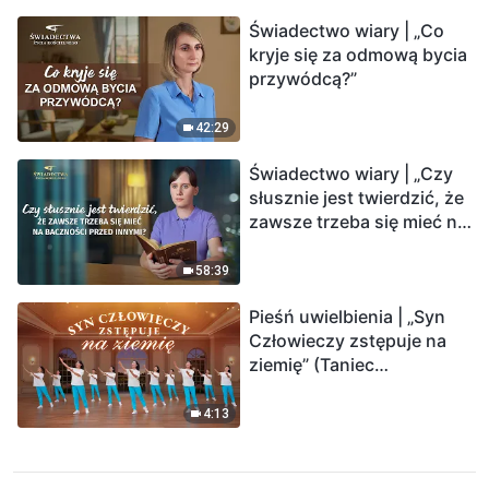
Świadectwo wiary | „Co
kryje się za odmową bycia
przywódcą?”
42:29
Świadectwo wiary | „Czy
słusznie jest twierdzić, że
zawsze trzeba się mieć na
baczności przed innymi?”
58:39
Pieśń uwielbienia | „Syn
Człowieczy zstępuje na
ziemię” (Taniec
chrześcijański)
4:13