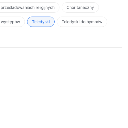
 prześladowaniach religijnych
Chór taneczny
r występów
Teledyski
Teledyski do hymnów