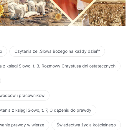
dołasz spełnić tych kryteriów, nie będziesz mógł zostać
uszlachetnianie, w: Słowo, t. 1, Pojawienie się Boga i Jego dzieło
ło
Czytania ze „Słowa Bożego na każdy dzień”
a z księgi Słowo, t. 3, Rozmowy Chrystusa dni ostatecznych
zywódców i pracowników
tania z księgi Słowo, t. 7, O dążeniu do prawdy
iwanie prawdy w wierze
Świadectwa życia kościelnego