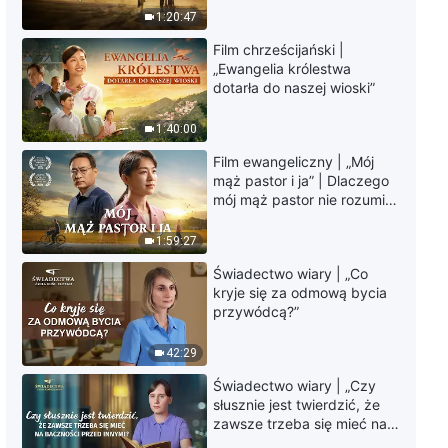
Pieśń uwielbienia | „Opieka
krawędzi, dokąd zmierza
1:20:47
miłości Bożej”
los ludzkości?
Film chrześcijański |
4:14
„Ewangelia królestwa
dotarła do naszej wioski”
Pieśń uwielbienia | „Bóg jest
Najwyższym Władcą
1:40:00
sześciotysięcznoletniego planu
Film ewangeliczny | „Mój
zarządzania”
4:00
mąż pastor i ja” | Dlaczego
mój mąż pastor nie rozumie
Pieśń uwielbienia | „Dni bez
głosu Boga?
Boga są nieopisanie bolesne”
1:59:27
Świadectwo wiary | „Co
4:04
kryje się za odmową bycia
przywódcą?”
Pieśń uwielbienia | „Jestem
gotów spędzić życie wraz z
42:29
Bożym sądem i karceniem”
6:19
Świadectwo wiary | „Czy
słusznie jest twierdzić, że
zawsze trzeba się mieć na
Pieśń uwielbienia | „Tylko ci, co
baczności przed innymi?”
zaakceptują prawdę, będą mogli