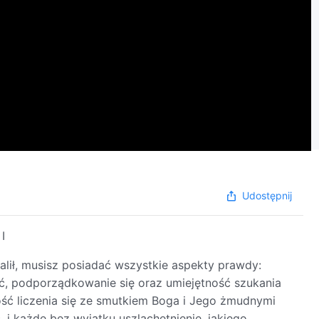
Udostępnij
I
nalił, musisz posiadać wszystkie aspekty prawdy:
ość, podporządkowanie się oraz umiejętność szukania
ność liczenia się ze smutkiem Boga i Jego żmudnymi
ć, i każde bez wyjątku uszlachetnienie, jakiego