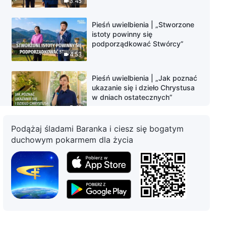
3:45
Pieśń uwielbienia | „Stworzone
istoty powinny się
podporządkować Stwórcy”
4:53
Pieśń uwielbienia | „Jak poznać
ukazanie się i dzieło Chrystusa
w dniach ostatecznych”
5:43
Podążaj śladami Baranka i ciesz się bogatym
Pieśń uwielbienia | „Boża miłość
duchowym pokarmem dla życia
i istota są bezinteresowne”
4:30
Pieśń uwielbienia | „Bóg dokonał
nowego dzieła w całym
wszechświecie i ponad nim”
4:27