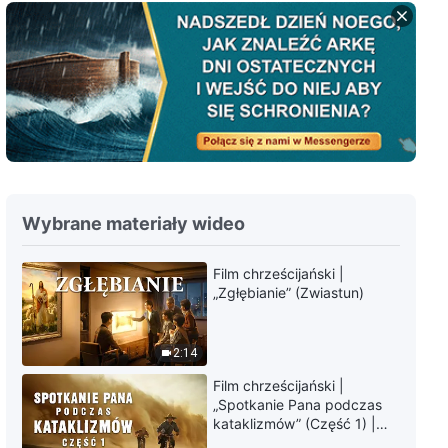
Pieśń uwielbienia | „Szczerzy
wyznawcy Boga mogą wytrwać
podczas prób”
5:19
Pieśń uwielbienia | „Sąd Boga
objawia Jego sprawiedliwość i
świętość”
4:53
Wybrane materiały wideo
Pieśń uwielbienia | „W swojej
wierze w Boga powinieneś się
Film chrześcijański |
Mu podporządkować”
„Zgłębianie” (Zwiastun)
5:16
Pieśń uwielbienia | „Podbój w
2:14
ostatnim etapie ma zbawić
ludzi”
Film chrześcijański |
4:42
„Spotkanie Pana podczas
kataklizmów” (Część 1) |
Nasz dom, Ziemia, stoi na