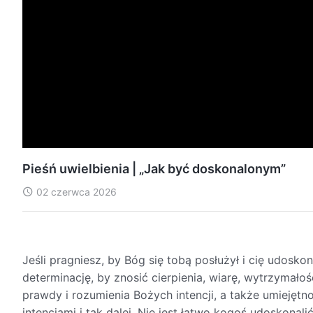
Pieśń uwielbienia | „Jak być doskonalonym”
02 czerwca 2026
Jeśli pragniesz, by Bóg się tobą posłużył i cię udosko
determinację, by znosić cierpienia, wiarę, wytrzymał
prawdy i rozumienia Bożych intencji, a także umiejęt
intencjami i tak dalej. Nie jest łatwo kogoś udoskonali