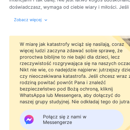
doświadczasz, wymaga od ciebie wiary i miłości. Jeśl
wystarczy jedynie się uwijać ani też ponosić kosztów
Zobacz więcej
w stanie stać się kimś, kogo Bóg udoskonala.
Gdy stajesz wobec cierpienia, musisz umieć odłożyć na
W miarę jak katastrofy wciąż się nasilają, coraz
Kiedy zaś Bóg ukryje się przed tobą, musisz potrafi
więcej ludzi zaczyna zdawać sobie sprawę, że
dotychczasową miłość do Niego, nie dopuszczając do t
proroctwa biblijne to nie bajki dla dzieci, lecz
co Bóg uczyni, musisz pozwolić Mu rozporządzać sobą 
rzeczywistość rozgrywająca się na naszych ocza
zacząć się na Niego uskarżać. Gdy zaś stajesz wobec 
Nikt nie wie, co nadejdzie najpierw: jutrzejszy dzi
co kochasz, być gotów na gorzkie łzy, by zadowolić 
czy nieoczekiwana katastrofa. Jeśli chcesz wraz 
prawdziwą wiarę.
rodziną powitać powrót Pana i znaleźć
bezpieczeństwo pod Bożą ochroną, kliknij
WhatsAppa lub Messengera, aby dołączyć do
Niezależnie od tego, jaka jest twoja faktyczna postaw
naszej grupy studyjnej. Nie odkładaj tego do jutra
znosić cierpienia, jak i taką prawdziwą wiarę, a tak
cielesności. Powinieneś być gotów osobiście cierpieć 
Połącz się z nami w
spełniać Boże intencje. Musisz ponadto być zdolny do 
Messengerze
potrafiłeś zadowolić Boga, a teraz możesz odczuwać 