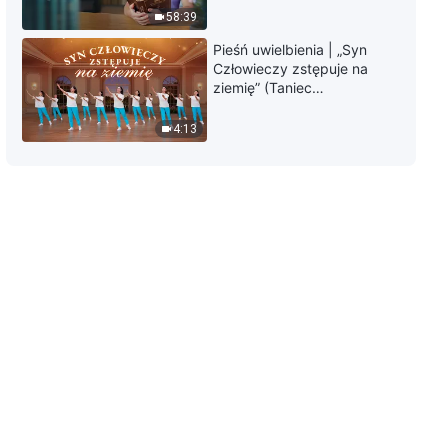
usłyszeć głos Boga”
58:39
4:59
Pieśń uwielbienia | „Syn
Człowieczy zstępuje na
Pieśń uwielbienia | „Boże
ziemię” (Taniec
karcenie i sąd to światło
chrześcijański)
zbawienia człowieka”
4:13
3:21
Pieśń uwielbienia | „Prawdziwe
znaczenie wiary w Boga”
6:51
Pieśń uwielbienia | „Sąd jest
podstawowym sposobem Boga,
aby doskonalić człowieka”
4:03