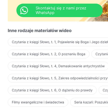
to właśnie poprzez nie Bóg cię udoskonali. Jeśli nie z
Skontaktuj się z nami przez
udoskonalony.
WhatsApp
Ci, którzy mają zostać udoskonaleni, muszą przejść 
Inne rodzaje materiałów wideo
Czytania z księgi Słowo, t. 1, Pojawienie się Boga i Jego dzie
Czytania z księgi Słowo, t. 2, O poznaniu Boga
Czytani
Czytania z księgi Słowo, t. 4, Demaskowanie antychrystów
Czytania z księgi Słowo, t. 5, Zakres odpowiedzialności pr
Czytania z księgi Słowo, t. 6, O dążeniu do prawdy
Czy
Filmy ewangeliczne i świadectwa
Seria kazań: Poszuk