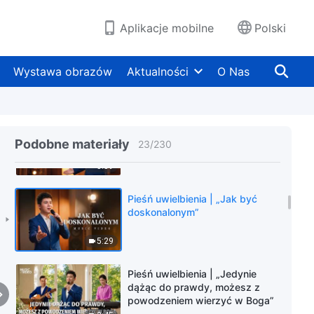
karceni i sądzeni”
5:02
Aplikacje mobilne
Polski
Pieśń uwielbienia | „Chrystus dni
ostatecznych przyniósł Wiek
Wystawa obrazów
Aktualności
O Nas
Królestwa”
3:29
Pieśń uwielbienia | „Wobec kogo
jesteś lojalny?”
Podobne materiały
23
/
230
5:59
Pieśń uwielbienia | „Jak być
doskonalonym”
5:29
Pieśń uwielbienia | „Jedynie
dążąc do prawdy, możesz z
powodzeniem wierzyć w Boga”