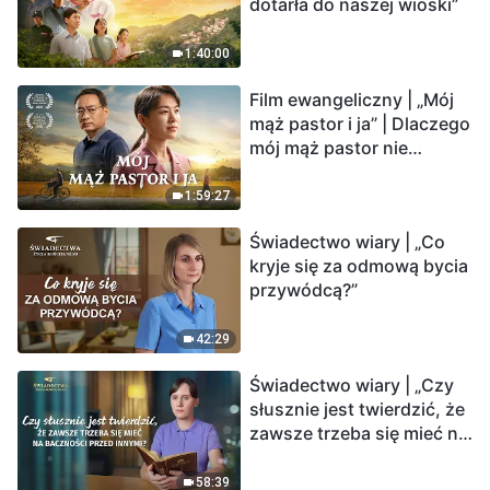
dotarła do naszej wioski”
1:40:00
Film ewangeliczny | „Mój
mąż pastor i ja” | Dlaczego
mój mąż pastor nie
rozumie głosu Boga?
1:59:27
Świadectwo wiary | „Co
kryje się za odmową bycia
przywódcą?”
42:29
Świadectwo wiary | „Czy
słusznie jest twierdzić, że
zawsze trzeba się mieć na
baczności przed innymi?”
58:39