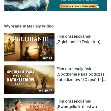
Wybrane materiały wideo
Film chrześcijański |
„Zgłębianie” (Zwiastun)
2:14
Film chrześcijański |
„Spotkanie Pana podczas
kataklizmów” (Część 1) |
Nasz dom, Ziemia, stoi na
krawędzi, dokąd zmierza
1:20:47
los ludzkości?
Film chrześcijański |
„Ewangelia królestwa