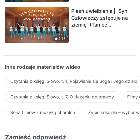
Pieśń uwielbienia | „Syn
Człowieczy zstępuje na
ziemię” (Taniec
chrześcijański)
4:13
Inne rodzaje materiałów wideo
Czytania z księgi Słowo, t. 1, Pojawienie się Boga i Jego dzieło
Czytania z księgi Słowo, t. 7, O dążeniu do prawdy
Filmy
Seria filmów z muzyką chóralną
Życie kościoła – wybór 
Zamieść odpowiedź