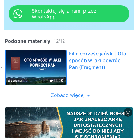
Skontaktuj się z nami przez
WhatsApp
Podobne materiały
12
/
12
Film chrześcijański | Oto
sposób w jaki powróci
Pan (Fragment)
22:08
Zobacz więcej