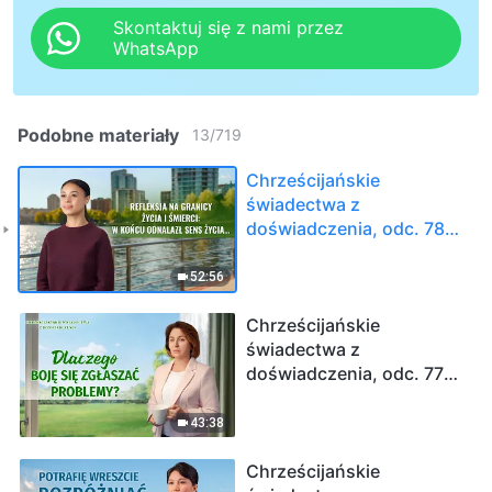
Skontaktuj się z nami przez
WhatsApp
Podobne materiały
13
/
719
Chrześcijańskie
świadectwa z
doświadczenia, odc. 780:
Pójście za Bogiem to
najlepszy wybór mojego
52:56
życia
Chrześcijańskie
świadectwa z
doświadczenia, odc. 779:
Dlaczego boję się
zgłaszać problemy?
43:38
Chrześcijańskie