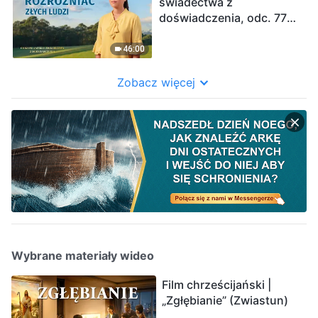
świadectwa z
doświadczenia, odc. 778:
Potrafię wreszcie
rozróżniać złych ludzi
46:00
Zobacz więcej
Wybrane materiały wideo
Film chrześcijański |
„Zgłębianie” (Zwiastun)