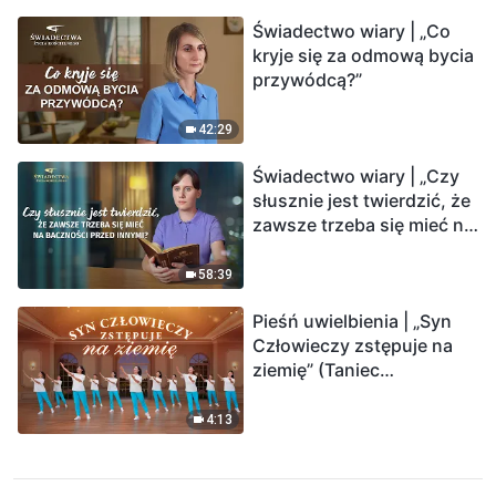
Świadectwo wiary | „Co
kryje się za odmową bycia
przywódcą?”
42:29
Świadectwo wiary | „Czy
słusznie jest twierdzić, że
zawsze trzeba się mieć na
baczności przed innymi?”
58:39
Pieśń uwielbienia | „Syn
Człowieczy zstępuje na
ziemię” (Taniec
chrześcijański)
4:13