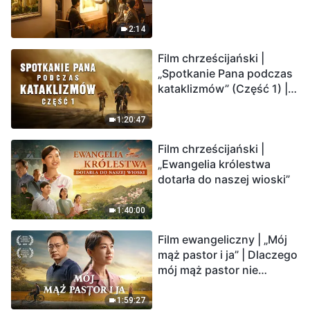
2:14
Film chrześcijański |
„Spotkanie Pana podczas
kataklizmów” (Część 1) |
Nasz dom, Ziemia, stoi na
krawędzi, dokąd zmierza
1:20:47
los ludzkości?
Film chrześcijański |
„Ewangelia królestwa
dotarła do naszej wioski”
1:40:00
Film ewangeliczny | „Mój
mąż pastor i ja” | Dlaczego
mój mąż pastor nie
rozumie głosu Boga?
1:59:27