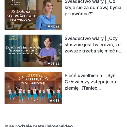
Świadectwo wiary | „Co
kryje się za odmową bycia
przywódcą?”
42:29
Świadectwo wiary | „Czy
słusznie jest twierdzić, że
zawsze trzeba się mieć na
baczności przed innymi?”
58:39
Pieśń uwielbienia | „Syn
Człowieczy zstępuje na
ziemię” (Taniec
chrześcijański)
4:13
Inne rodzaje materiałów wideo