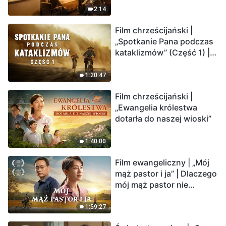
2:14
Film chrześcijański |
„Spotkanie Pana podczas
kataklizmów” (Część 1) |
Nasz dom, Ziemia, stoi na
krawędzi, dokąd zmierza
1:20:47
los ludzkości?
Film chrześcijański |
„Ewangelia królestwa
dotarła do naszej wioski”
1:40:00
Film ewangeliczny | „Mój
mąż pastor i ja” | Dlaczego
mój mąż pastor nie
rozumie głosu Boga?
1:59:27