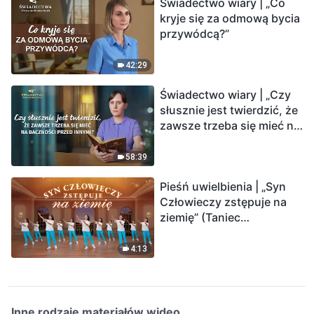
Świadectwo wiary | „Co
kryje się za odmową bycia
przywódcą?”
42:29
Świadectwo wiary | „Czy
słusznie jest twierdzić, że
zawsze trzeba się mieć na
baczności przed innymi?”
58:39
Pieśń uwielbienia | „Syn
Człowieczy zstępuje na
ziemię” (Taniec
chrześcijański)
4:13
Inne rodzaje materiałów wideo