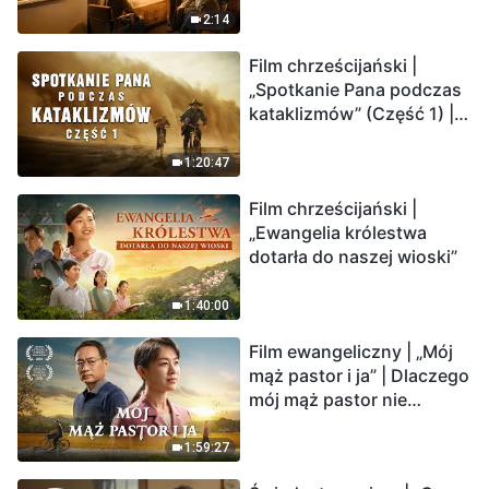
2:14
Film chrześcijański |
„Spotkanie Pana podczas
kataklizmów” (Część 1) |
Nasz dom, Ziemia, stoi na
krawędzi, dokąd zmierza
1:20:47
los ludzkości?
Film chrześcijański |
„Ewangelia królestwa
dotarła do naszej wioski”
1:40:00
Film ewangeliczny | „Mój
mąż pastor i ja” | Dlaczego
mój mąż pastor nie
rozumie głosu Boga?
1:59:27