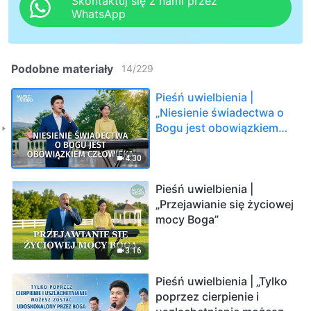
Skontaktuj się z nami przez
WhatsApp
Podobne materiały
14
/
229
Pieśń uwielbienia |
„Niesienie świadectwa o
Bogu jest obowiązkiem
człowieka”
4:30
Pieśń uwielbienia |
„Przejawianie się życiowej
mocy Boga”
3:16
Pieśń uwielbienia | „Tylko
poprzez cierpienie i