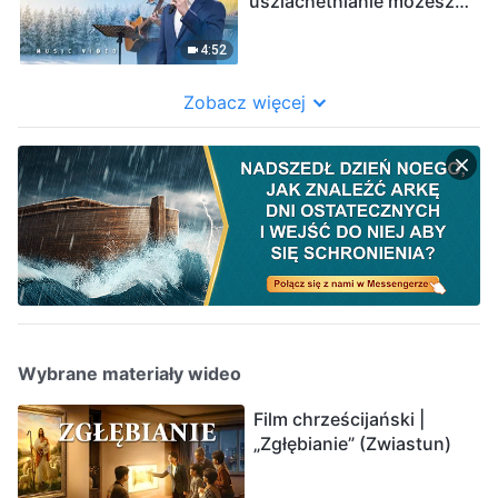
uszlachetnianie możesz
zostać udoskonalony
przez Boga”
4:52
Zobacz więcej
Wybrane materiały wideo
Film chrześcijański |
„Zgłębianie” (Zwiastun)