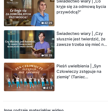
Świadectwo wiary | „Co
kryje się za odmową bycia
przywódcą?”
42:29
Świadectwo wiary | „Czy
słusznie jest twierdzić, że
zawsze trzeba się mieć na
baczności przed innymi?”
58:39
Pieśń uwielbienia | „Syn
Człowieczy zstępuje na
ziemię” (Taniec
chrześcijański)
4:13
Inne rodzaje materiałów wideo