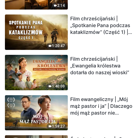
2:14
Film chrześcijański |
„Spotkanie Pana podczas
kataklizmów” (Część 1) |
Nasz dom, Ziemia, stoi na
krawędzi, dokąd zmierza
1:20:47
los ludzkości?
Film chrześcijański |
„Ewangelia królestwa
dotarła do naszej wioski”
1:40:00
Film ewangeliczny | „Mój
mąż pastor i ja” | Dlaczego
mój mąż pastor nie
rozumie głosu Boga?
1:59:27