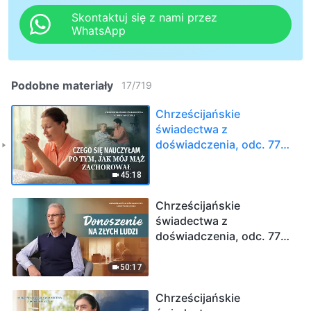
Skontaktuj się z nami przez
WhatsApp
Podobne materiały
17
/
719
Chrześcijańskie
świadectwa z
doświadczenia, odc. 776:
Czego się nauczyłam po
tym, jak mój mąż
45:18
zachorował
Chrześcijańskie
świadectwa z
doświadczenia, odc. 775:
Donoszenie na złych
ludzi
50:17
Chrześcijańskie