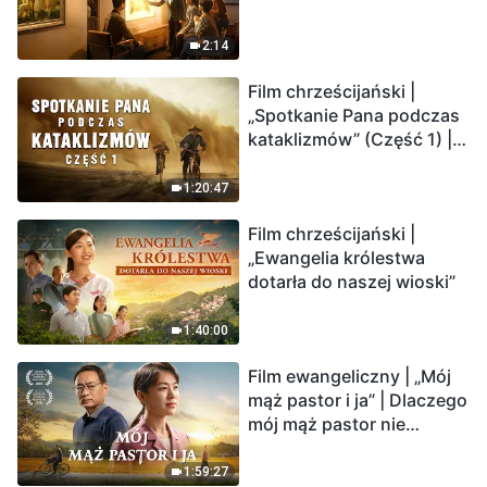
2:14
Film chrześcijański |
„Spotkanie Pana podczas
kataklizmów” (Część 1) |
Nasz dom, Ziemia, stoi na
krawędzi, dokąd zmierza
1:20:47
los ludzkości?
Film chrześcijański |
„Ewangelia królestwa
dotarła do naszej wioski”
1:40:00
Film ewangeliczny | „Mój
mąż pastor i ja” | Dlaczego
mój mąż pastor nie
rozumie głosu Boga?
1:59:27