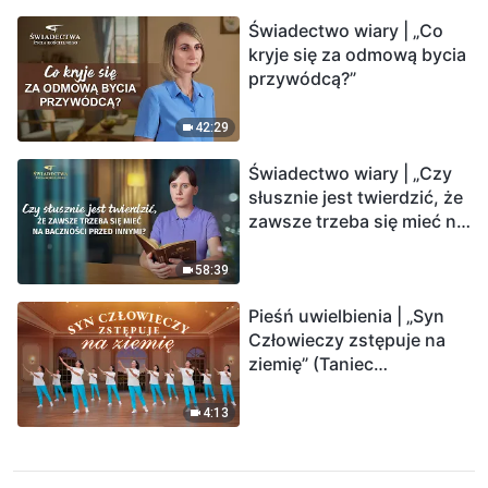
Świadectwo wiary | „Co
kryje się za odmową bycia
przywódcą?”
42:29
Świadectwo wiary | „Czy
słusznie jest twierdzić, że
zawsze trzeba się mieć na
baczności przed innymi?”
58:39
Pieśń uwielbienia | „Syn
Człowieczy zstępuje na
ziemię” (Taniec
chrześcijański)
4:13