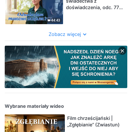
świadectwa z
doświadczenia, odc. 774:
Odnalazłam prawdziwie
szczęśliwe życie
44:43
Zobacz więcej
Wybrane materiały wideo
Film chrześcijański |
„Zgłębianie” (Zwiastun)