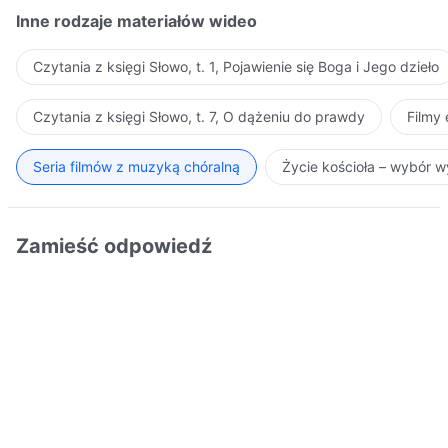
Inne rodzaje materiałów wideo
Czytania z księgi Słowo, t. 1, Pojawienie się Boga i Jego dzieło
Czytania z księgi Słowo, t. 7, O dążeniu do prawdy
Filmy
Seria filmów z muzyką chóralną
Życie kościoła – wybór 
Zamieść odpowiedź