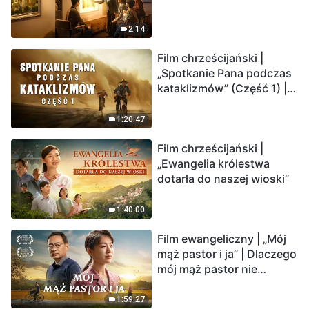
2:14
Film chrześcijański |
„Spotkanie Pana podczas
kataklizmów” (Część 1) |
Nasz dom, Ziemia, stoi na
krawędzi, dokąd zmierza
1:20:47
los ludzkości?
Film chrześcijański |
„Ewangelia królestwa
dotarła do naszej wioski”
1:40:00
Film ewangeliczny | „Mój
mąż pastor i ja” | Dlaczego
mój mąż pastor nie
rozumie głosu Boga?
1:59:27