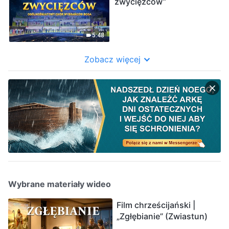
zwycięzców”
5:48
Zobacz więcej
Wybrane materiały wideo
Film chrześcijański |
„Zgłębianie” (Zwiastun)