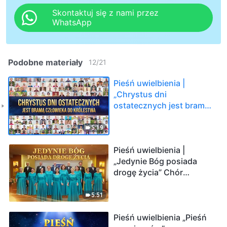
Skontaktuj się z nami przez
WhatsApp
Podobne materiały
12
/
21
Pieśń uwielbienia |
„Chrystus dni
ostatecznych jest bramą
człowieka do królestwa”
Chór ewangelii
5:19
Pieśń uwielbienia |
„Jedynie Bóg posiada
drogę życia” Chór
ewangelii
5:51
Pieśń uwielbienia „Pieśń