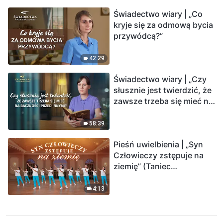
Świadectwo wiary | „Co
kryje się za odmową bycia
przywódcą?”
42:29
Świadectwo wiary | „Czy
słusznie jest twierdzić, że
zawsze trzeba się mieć na
baczności przed innymi?”
58:39
Pieśń uwielbienia | „Syn
Człowieczy zstępuje na
ziemię” (Taniec
chrześcijański)
4:13