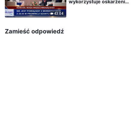
wykorzystuje oskarżenia
o bycie „sektą” jako
43:04
pretekst do
prześladowań wierzeń
religijnych. Co to jest
Zamieść odpowiedź
sekta?