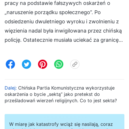
pracy na podstawie fałszywych oskarżeń o
„naruszenie porządku społecznego”. Po
odsiedzeniu dwuletniego wyroku i zwolnieniu z
więzienia nadal była inwigilowana przez chińską
policję. Ostatecznie musiała uciekać za granicę…
Dalej:
Chińska Partia Komunistyczna wykorzystuje
oskarżenia o bycie „sektą” jako pretekst do
prześladowań wierzeń religijnych. Co to jest sekta?
W miarę jak katastrofy wciąż się nasilają, coraz