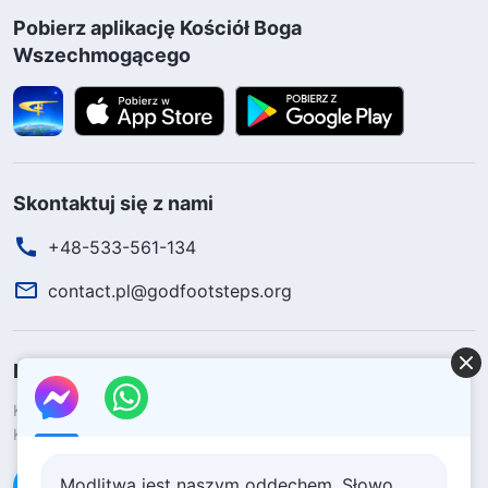
Pobierz aplikację Kościół Boga
Wszechmogącego
Skontaktuj się z nami
+48-533-561-134
contact.pl@godfootsteps.org
Nadeszło Królestwo Boże!
Królestwo Boże przyszło na świat! Czy chcesz wejść do
Królestwa Bożego?
Ucz się więcej
Modlitwa jest naszym oddechem, Słowo
Połącz się z nami w Messengerze