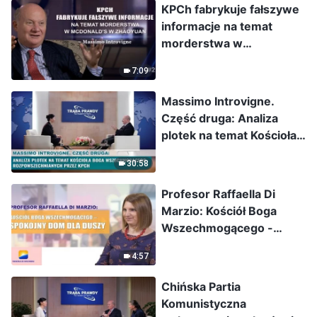
KPCh fabrykuje fałszywe
informacje na temat
morderstwa w
McDonald's w Zhaoyuan –
7:09
Massimo Introvigne
Massimo Introvigne.
Część druga: Analiza
plotek na temat Kościoła
Boga Wszechmogącego
30:58
rozpowszechnianych
przez KPCh
Profesor Raffaella Di
Marzio: Kościół Boga
Wszechmogącego -
Spokojny dom dla duszy
4:57
Chińska Partia
Komunistyczna