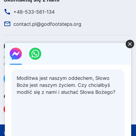
+48-533-561-134
contact.pl@godfootsteps.org
Nadeszło Królestwo Boże!
Królestwo Boże przyszło na świat! Czy chcesz wejść do
Królestwa Bożego?
Ucz się więcej
Modlitwa jest naszym oddechem, Słowo
Połącz się z nami w Messengerze
Boże jest naszym życiem. Czy chciałbyś
modlić się z nami i słuchać Słowa Bożego?
Obserwuj nas
Warunki korzystania
Polityka prywatności