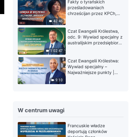
Chiang Mai w Tajlandii:
Fakty o tyrańskich
Doświadczanie sądu jest
prześladowaniach
niezwykle cenne
chrześcijan przez KPCh,
odc. 21: Udręka w
43:46
więzieniu: Uczyniona
„wrogiem”
Czat Ewangelii Królestwa,
współosadzonych
odc. 9: Wywiad specjalny z
australijskim przedsiębiorcą
Lee Cocupem
1:02:47
Czat Ewangelii Królestwa:
Wywiad specjalny –
Najważniejsze punkty |
Jego życie całkowicie się
9:10
zmienia po odejściu z
niezwykle stresującej pracy
W centrum uwagi
Francuskie władze
deportują członków