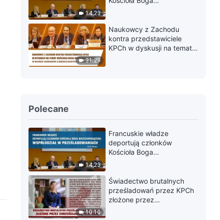
Kościoła Boga
Wszechmogącego:
14:23
Współudział w
prześladowaniach – Eric
Naukowcy z Zachodu
Roux
kontra przedstawiciele
KPCh w dyskusji na temat
Kościoła Boga
31:29
Wszechmogącego w Biurze
Narodów Zjednoczonych w
Genewie
Polecane
Francuskie władze
deportują członków
Kościoła Boga
Wszechmogącego:
14:23
Współudział w
prześladowaniach – Eric
Świadectwo brutalnych
Roux
prześladowań przez KPCh
złożone przez
chrześcijankę Zeng Qing
10:10