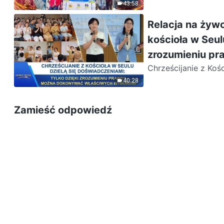
karcenie słowami B
43:58
Relacja na żywo
kościoła w Seul
zrozumieniu p
Chrześcijanie z Ko
dokonania wyborów, 
40:28
Zamieść odpowiedź