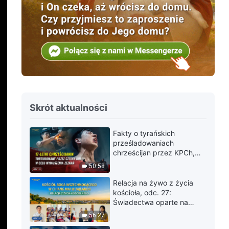
Skrót aktualności
Fakty o tyrańskich
prześladowaniach
chrześcijan przez KPCh,
odc. 22: 17-letni
50:58
chrześcijanin torturowany
przez cztery dni w celu
Relacja na żywo z życia
wymuszenia zeznań
kościoła, odc. 27:
Świadectwa oparte na
doświadczeniu z Kościoła
56:27
Boga Wszechmogącego w