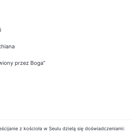
i
thiana
wiony przez Boga”
eścijanie z kościoła w Seulu dzielą się doświadczeniami: