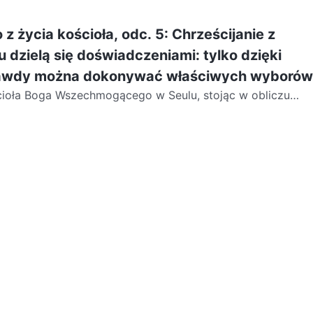
oga Wszechmogącego. Poznali swoje własne...
 z życia kościoła, odc. 5: Chrześcijanie z
u dzielą się doświadczeniami: tylko dzięki
rawdy można dokonywać właściwych wyborów
ścioła Boga Wszechmogącego w Seulu, stojąc w obliczu
mogą się wahać, czuć słabość i cierpieć. Ale...