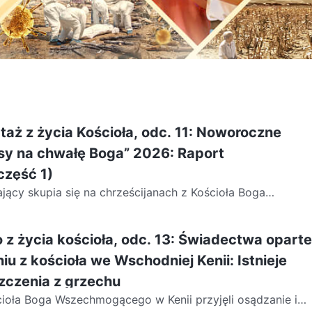
taż z życia Kościoła, odc. 11: Noworoczne
sy na chwałę Boga” 2026: Raport
część 1)
ający skupia się na chrześcijanach z Kościoła Boga
óżnych krajów Europy, Oceanii, Afryki, obu Ameryk...
 z życia kościoła, odc. 13: Świadectwa oparte
u z kościoła we Wschodniej Kenii: Istnieje
zczenia z grzechu
cioła Boga Wszechmogącego w Kenii przyjęli osądzanie i