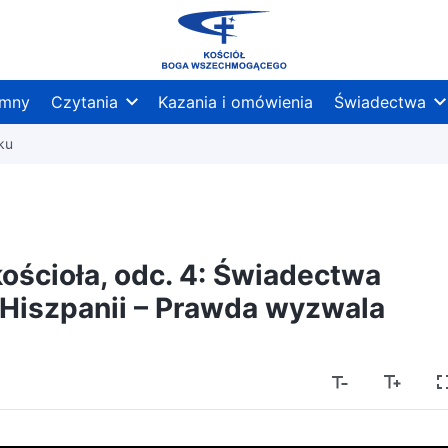
mny
Czytania
Kazania i omówienia
Świadectwa
ku
kościoła, odc. 4: Świadectwa
 Hiszpanii – Prawda wyzwala