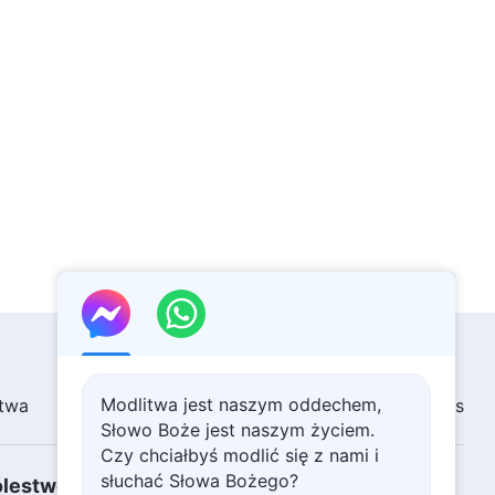
Modlitwa jest naszym oddechem,
twa
Wystawa obrazów
Aktualności
O Nas
Słowo Boże jest naszym życiem.
Czy chciałbyś modlić się z nami i
słuchać Słowa Bożego?
ólestwo Boże!