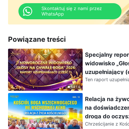
Skontaktuj się z nami przez
WhatsApp
Powiązane treści
Specjalny repor
widowisko „Gło
uzupełniający (
Ten raport uzupełni
Wszechmogącego z r
54:14
Relacja na żywo
na doświadczeni
droga do oczys
Chrześcijanie z Koś