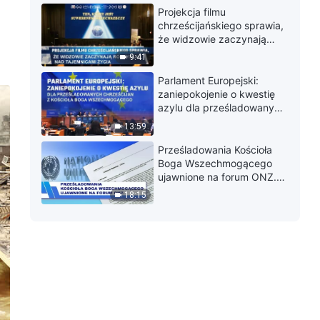
Projekcja filmu
chrześcijańskiego sprawia,
że widzowie zaczynają
rozmyślać nad tajemnicami
9:41
życia
Parlament Europejski:
zaniepokojenie o kwestię
azylu dla prześladowanych
chrześcijan z Kościoła Boga
13:59
Wszechmogącego
Prześladowania Kościoła
Boga Wszechmogącego
ujawnione na forum ONZ.
Dlaczego Komunistyczna
18:15
Partia Chin prześladuje za
poglądy religijne?