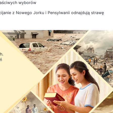
łaściwych wyborów
ścijanie z Nowego Jorku i Pensylwanii odnajdują strawę
h.
eń