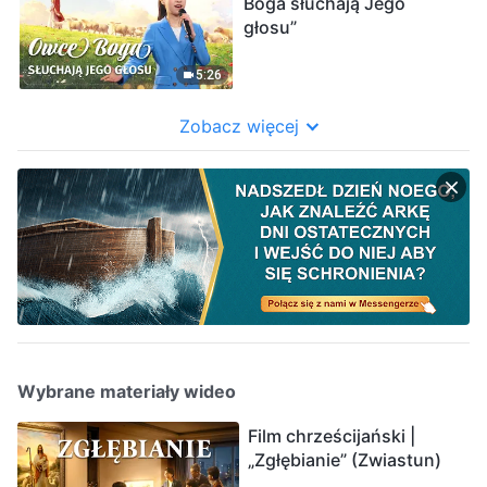
Boga słuchają Jego
głosu”
5:26
Zobacz więcej
Wybrane materiały wideo
Film chrześcijański |
„Zgłębianie” (Zwiastun)