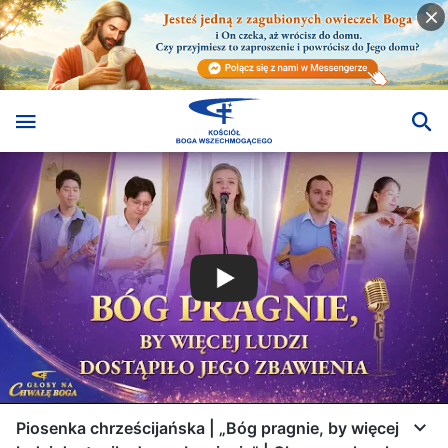
Piosenka chrześcijańska | „Bóg pragnie, by więcej