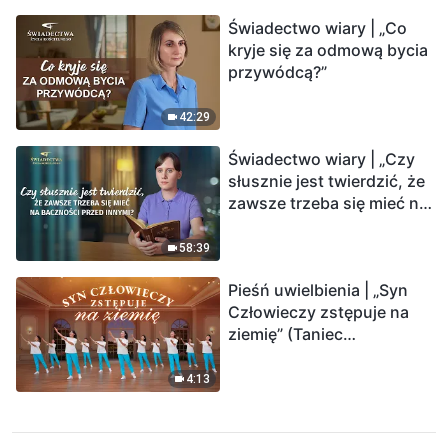
Świadectwo wiary | „Co
kryje się za odmową bycia
przywódcą?”
42:29
Świadectwo wiary | „Czy
słusznie jest twierdzić, że
zawsze trzeba się mieć na
baczności przed innymi?”
58:39
Pieśń uwielbienia | „Syn
Człowieczy zstępuje na
ziemię” (Taniec
chrześcijański)
4:13