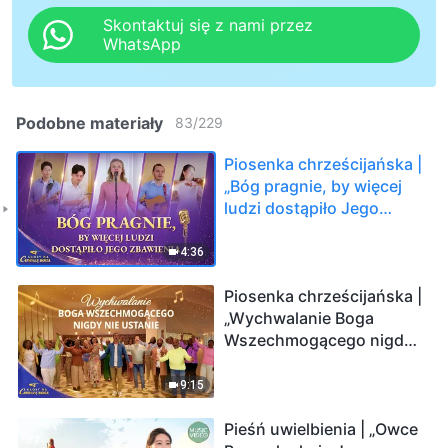
Skontaktuj się z nami przez
WhatsApp
Podobne materiały
83
/
229
Piosenka chrześcijańska |
„Bóg pragnie, by więcej
ludzi dostąpiło Jego
zbawienia” | Głosy na
chwałę Boga 2026
4:36
Piosenka chrześcijańska |
„Wychwalanie Boga
Wszechmogącego nigdy
nie ustanie” | Głosy na
chwałę Boga 2026
9:15
Pieśń uwielbienia | „Owce