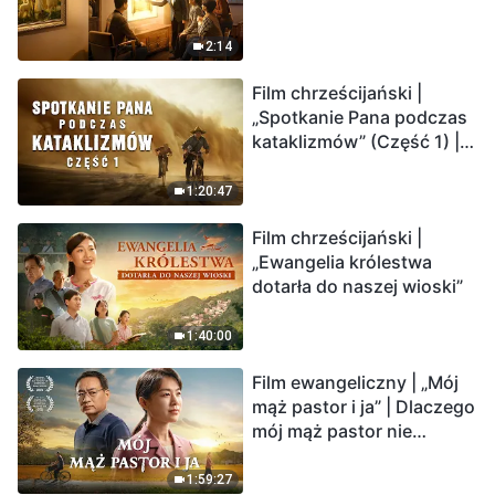
2:14
Film chrześcijański |
„Spotkanie Pana podczas
kataklizmów” (Część 1) |
Nasz dom, Ziemia, stoi na
krawędzi, dokąd zmierza
1:20:47
los ludzkości?
Film chrześcijański |
„Ewangelia królestwa
dotarła do naszej wioski”
1:40:00
Film ewangeliczny | „Mój
mąż pastor i ja” | Dlaczego
mój mąż pastor nie
rozumie głosu Boga?
1:59:27