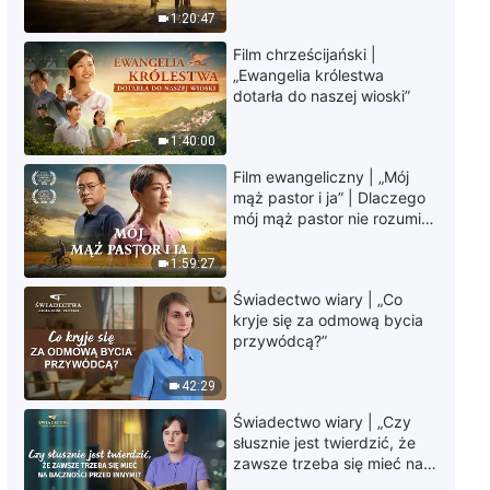
krawędzi, dokąd zmierza
1:20:47
los ludzkości?
Film chrześcijański |
„Ewangelia królestwa
dotarła do naszej wioski”
1:40:00
Film ewangeliczny | „Mój
mąż pastor i ja” | Dlaczego
mój mąż pastor nie rozumie
głosu Boga?
1:59:27
Świadectwo wiary | „Co
kryje się za odmową bycia
przywódcą?”
42:29
Świadectwo wiary | „Czy
słusznie jest twierdzić, że
zawsze trzeba się mieć na
baczności przed innymi?”