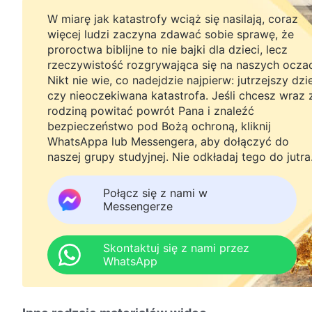
W miarę jak katastrofy wciąż się nasilają, coraz
więcej ludzi zaczyna zdawać sobie sprawę, że
proroctwa biblijne to nie bajki dla dzieci, lecz
rzeczywistość rozgrywająca się na naszych ocza
Nikt nie wie, co nadejdzie najpierw: jutrzejszy dzi
czy nieoczekiwana katastrofa. Jeśli chcesz wraz 
rodziną powitać powrót Pana i znaleźć
bezpieczeństwo pod Bożą ochroną, kliknij
WhatsAppa lub Messengera, aby dołączyć do
naszej grupy studyjnej. Nie odkładaj tego do jutra
Połącz się z nami w
Messengerze
Skontaktuj się z nami przez
WhatsApp