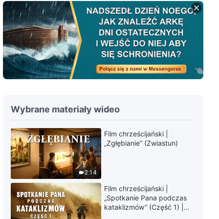
Wybrane materiały wideo
Film chrześcijański |
„Zgłębianie” (Zwiastun)
2:14
Film chrześcijański |
„Spotkanie Pana podczas
kataklizmów” (Część 1) |
Nasz dom, Ziemia, stoi na