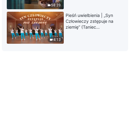
58:39
Pieśń uwielbienia | „Syn
Człowieczy zstępuje na
ziemię” (Taniec
chrześcijański)
4:13