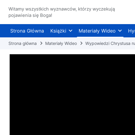
Witamy wszystkich wyznawców, którzy wyczekują
pojawienia się Boga!
Strona Główna
Książki
Materiały Wideo
Hy
Strona główna
Materiały Wideo
Wypowiedzi Chrystusa n