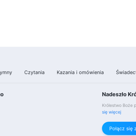
ymny
Czytania
Kazania i omówienia
Świadec
go
Nadeszło Kr
Królestwo Boże p
się więcej
Połącz się