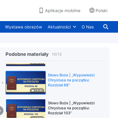
Rozdział 35”
10:56
Aplikacje mobilne
Polski
Słowo Boże | „Wypowiedzi
Chrystusa na początku:
Wystawa obrazów
Aktualności
O Nas
Rozdział 36”
10:12
Słowo Boże | „Wypowiedzi
Chrystusa na początku:
Podobne materiały
10
/
13
Rozdział 70”
10:44
Słowo Boże | „Wypowiedzi
Chrystusa na początku:
Rozdział 88”
14:45
Słowo Boże | „Wypowiedzi
Chrystusa na początku:
Rozdział 103”