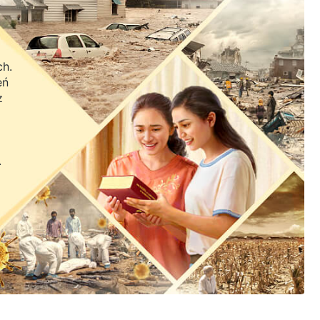
ch.
eń
z
.