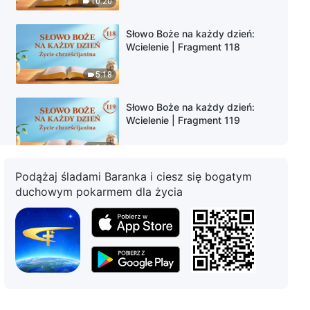
10:20
Słowo Boże na każdy dzień:
Wcielenie | Fragment 118
5:18
Słowo Boże na każdy dzień:
Wcielenie | Fragment 119
9:16
Podążaj śladami Baranka i ciesz się bogatym
Słowo Boże na każdy dzień:
duchowym pokarmem dla życia
Wcielenie | Fragment 120
6:58
Słowo Boże na każdy dzień:
Wcielenie | Fragment 121
4:03