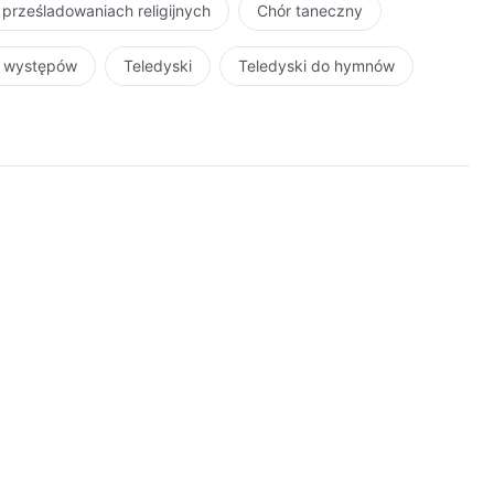
 prześladowaniach religijnych
Chór taneczny
r występów
Teledyski
Teledyski do hymnów