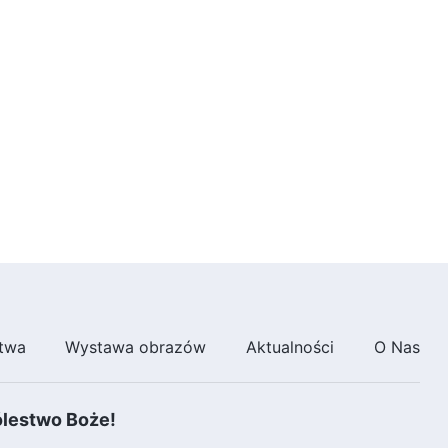
9:28
Słowo Boże na każdy dzień:
Wcielenie | Fragment 135
7:14
Słowo Boże na każdy dzień:
Wcielenie | Fragment 136
6:39
Słowo Boże na każdy dzień:
Wcielenie | Fragment 137
12:13
twa
Wystawa obrazów
Aktualności
O Nas
Słowo Boże na każdy dzień:
Wcielenie | Fragment 138
ólestwo Boże!
6:34