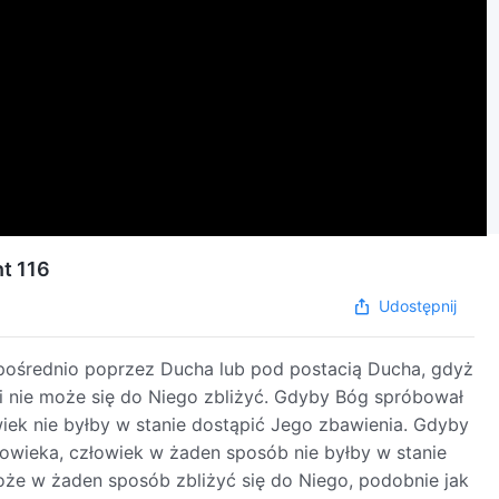
t 116
Udostępnij
zpośrednio poprzez Ducha lub pod postacią Ducha, gdyż
 nie może się do Niego zbliżyć. Gdyby Bóg spróbował
ek nie byłby w stanie dostąpić Jego zbawienia. Gdyby
łowieka, człowiek w żaden sposób nie byłby w stanie
oże w żaden sposób zbliżyć się do Niego, podobnie jak