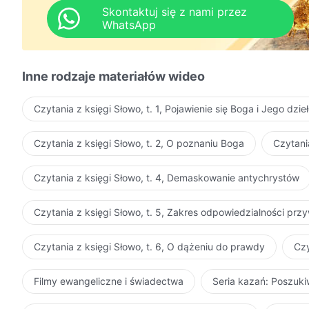
są dziełem zbawienia. Tylko stając się ciałem, Bóg mo
Skontaktuj się z nami przez
i żyć w zwykłym ciele. Tylko w ten sposób może On z
WhatsApp
potrzebuje jako istota stworzona. To właśnie poprzez
zbawienie, nie zaś bezpośrednio z nieba jako odpowie
człowiek nie jest w stanie zobaczyć Ducha Boga, a tym
Inne rodzaje materiałów wideo
potrafi jedynie wchodzić w kontakt z Bogiem wcielony
Czytania z księgi Słowo, t. 1, Pojawienie się Boga i Jego dzie
drogi i wszystkie prawdy, a także uzyskać pełne zbawi
pozbyć się grzechów człowieka i w pełni go oczyści
Czytania z księgi Słowo, t. 2, O poznaniu Boga
Czytani
całość dzieła Boga w ciele i dopełni znaczenia Bożego
całkowicie się zakończy. Po drugim wcieleniu nie stan
Czytania z księgi Słowo, t. 4, Demaskowanie antychrystów
dzieło, ponieważ całe Jego zarządzanie dobiegnie ju
pełni pozyska wybranych przez Niego ludzi i ludzkoś
Czytania z księgi Słowo, t. 5, Zakres odpowiedzialności pr
rodzajów. Nie będzie On już dokonywał dzieła zbawien
inne dzieło.
Czytania z księgi Słowo, t. 6, O dążeniu do prawdy
Czy
Filmy ewangeliczne i świadectwa
Seria kazań: Poszuk