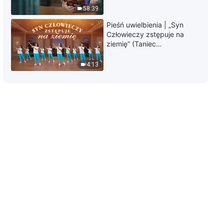
58:39
3:23
Pieśń uwielbienia | „Syn
Człowieczy zstępuje na
Słowo Boże na każdy dzień:
ziemię” (Taniec
Wcielenie | Fragment 131
chrześcijański)
4:13
6:36
Słowo Boże na każdy dzień:
Wcielenie | Fragment 132
6:25
Słowo Boże na każdy dzień:
Wcielenie | Fragment 133
8:21
Słowo Boże na każdy dzień:
Wcielenie | Fragment 134