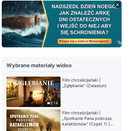
Słowo Boże na każdy dzień:
Wcielenie | Fragment 122
8:24
Słowo Boże na każdy dzień:
Wcielenie | Fragment 123
6:05
Wybrane materiały wideo
Słowo Boże na każdy dzień:
Wcielenie | Fragment 124
Film chrześcijański |
„Zgłębianie” (Zwiastun)
5:20
Słowo Boże na każdy dzień:
2:14
Wcielenie | Fragment 125
Film chrześcijański |
„Spotkanie Pana podczas
8:27
kataklizmów” (Część 1) |
Nasz dom, Ziemia, stoi na