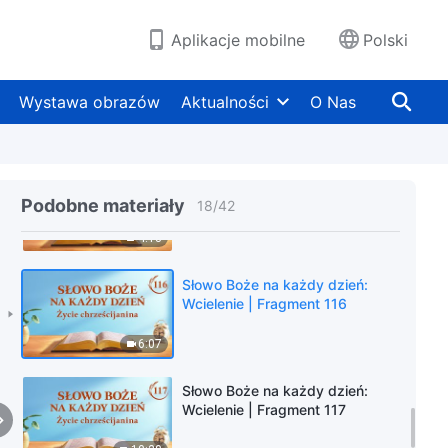
7:42
Aplikacje mobilne
Polski
Słowo Boże na każdy dzień:
Wcielenie | Fragment 114
Wystawa obrazów
Aktualności
O Nas
6:35
Słowo Boże na każdy dzień:
Wcielenie | Fragment 115
Podobne materiały
18
/
42
4:18
Słowo Boże na każdy dzień:
Wcielenie | Fragment 116
6:07
Słowo Boże na każdy dzień:
Wcielenie | Fragment 117