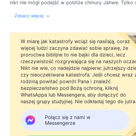
nikt nie mógł podejść w pobliże chmury Jahwe. Tylko 
swoje słowo w ciało, którym sam się stanie, może On 
(Tajemni
Zobacz więcej
podążają. Tylko wówczas człowiek może osobiście usł
ponadto wejść w posiadanie Jego słowa i w ten sposób
ciałem, nikt, kto ma ciało, nie mógłby dostąpić tak ws
zbawiona. Gdyby Duch Boga działał bezpośrednio wśró
W miarę jak katastrofy wciąż się nasilają, coraz
pozbawiona jakiejkolwiek możliwości kontaktu z Bogie
więcej ludzi zaczyna zdawać sobie sprawę, że
proroctwa biblijne to nie bajki dla dzieci, lecz
Pierwsze wcielenie miało na celu odkupienie człowieka
rzeczywistość rozgrywająca się na naszych ocza
oznacza, że zbawił On człowieka z krzyża, lecz zepsu
Nikt nie wie, co nadejdzie najpierw: jutrzejszy dzi
pozostało. Drugie wcielenie nie ma już służyć jako ofi
czy nieoczekiwana katastrofa. Jeśli chcesz wraz 
którzy zostali odkupieni z grzechu. Dokonuje się to p
rodziną powitać powrót Pana i znaleźć
uwolnieni od grzechów i w pełni oczyszczeni, i aby po
bezpieczeństwo pod Bożą ochroną, kliknij
wpływu szatańskiej ciemności i powrócili przed tron 
WhatsAppa lub Messengera, aby dołączyć do
uświęcony. Bóg rozpoczął dzieło zbawienia w Wieku Ła
naszej grupy studyjnej. Nie odkładaj tego do jutra
podczas dni ostatecznych Bóg w pełni oczyści człowie
Dopiero wówczas Bóg zakończy swoje dzieło zbawieni
Połącz się z nami w
Messengerze
dzieła Bóg tylko dwukrotnie stał się ciałem, aby sam
ponieważ tylko jeden z tych trzech etapów dzieła słu