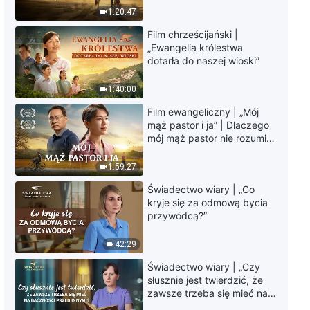
Słowo Boże na każdy dzień:
krawędzi, dokąd zmierza
1:20:47
Wcielenie | Fragment 126
los ludzkości?
Film chrześcijański |
7:35
„Ewangelia królestwa
dotarła do naszej wioski”
Słowo Boże na każdy dzień:
Wcielenie | Fragment 127
1:40:00
Film ewangeliczny | „Mój
7:56
mąż pastor i ja” | Dlaczego
mój mąż pastor nie rozumie
Słowo Boże na każdy dzień:
głosu Boga?
Wcielenie | Fragment 128
1:59:27
Świadectwo wiary | „Co
10:39
kryje się za odmową bycia
przywódcą?”
Słowo Boże na każdy dzień:
Wcielenie | Fragment 129
42:29
10:54
Świadectwo wiary | „Czy
słusznie jest twierdzić, że
zawsze trzeba się mieć na
Słowo Boże na każdy dzień:
baczności przed innymi?”
Wcielenie | Fragment 130