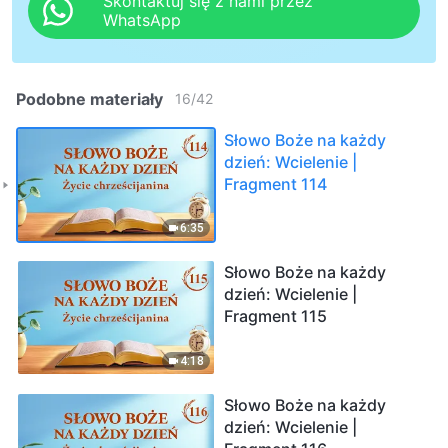
Skontaktuj się z nami przez
WhatsApp
Podobne materiały
16
/
42
Słowo Boże na każdy
dzień: Wcielenie |
Fragment 114
6:35
Słowo Boże na każdy
dzień: Wcielenie |
Fragment 115
4:18
Słowo Boże na każdy
dzień: Wcielenie |