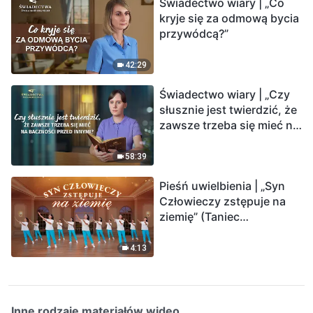
Świadectwo wiary | „Co
kryje się za odmową bycia
przywódcą?”
42:29
Świadectwo wiary | „Czy
słusznie jest twierdzić, że
zawsze trzeba się mieć na
baczności przed innymi?”
58:39
Pieśń uwielbienia | „Syn
Człowieczy zstępuje na
ziemię” (Taniec
chrześcijański)
4:13
Inne rodzaje materiałów wideo