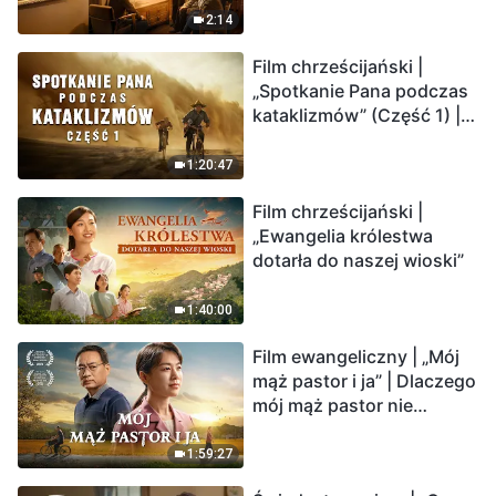
2:14
Film chrześcijański |
„Spotkanie Pana podczas
kataklizmów” (Część 1) |
Nasz dom, Ziemia, stoi na
krawędzi, dokąd zmierza
1:20:47
los ludzkości?
Film chrześcijański |
„Ewangelia królestwa
dotarła do naszej wioski”
1:40:00
Film ewangeliczny | „Mój
mąż pastor i ja” | Dlaczego
mój mąż pastor nie
rozumie głosu Boga?
1:59:27