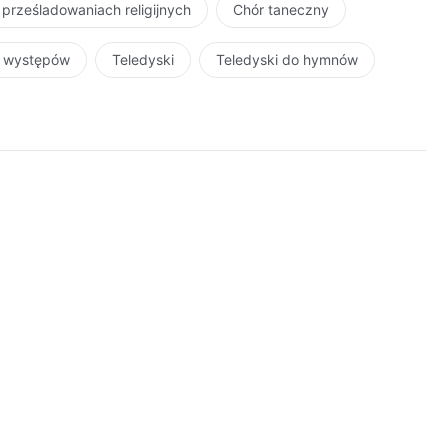
 prześladowaniach religijnych
Chór taneczny
ożego, aby w danej chwili przyjąć rolę Boga. Sam Bóg
ało się ciałem, a dziś On oficjalnie wykonuje swoje
r występów
Teledyski
Teledyski do hymnów
ie, że wcielenie Boga jest rzeczywistą prawdą, ale
 zdolności korzystać. Od dzieła wcielonego Boga po
anie zrozumieć tych spraw w najmniejszym stopniu i tylko
. Czy wierzysz, że wcielony Bóg jest taki, jakiego sobie