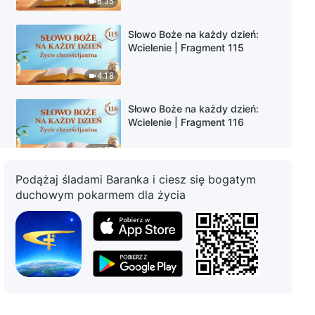
6:35
Słowo Boże na każdy dzień:
Wcielenie | Fragment 115
4:18
Słowo Boże na każdy dzień:
Wcielenie | Fragment 116
6:07
Podążaj śladami Baranka i ciesz się bogatym
Słowo Boże na każdy dzień:
duchowym pokarmem dla życia
Wcielenie | Fragment 117
10:20
Słowo Boże na każdy dzień:
Wcielenie | Fragment 118
5:18