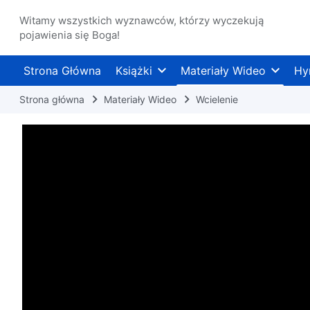
Witamy wszystkich wyznawców, którzy wyczekują
pojawienia się Boga!
Strona Główna
Książki
Materiały Wideo
Hy
Strona główna
Materiały Wideo
Wcielenie