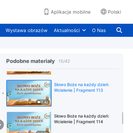
4:03
Aplikacje mobilne
Polski
Słowo Boże na każdy dzień:
Wcielenie | Fragment 111
Wystawa obrazów
Aktualności
O Nas
9:35
Słowo Boże na każdy dzień:
Wcielenie | Fragment 112
Podobne materiały
15
/
42
7:29
Słowo Boże na każdy dzień:
Wcielenie | Fragment 113
7:42
Słowo Boże na każdy dzień:
Wcielenie | Fragment 114