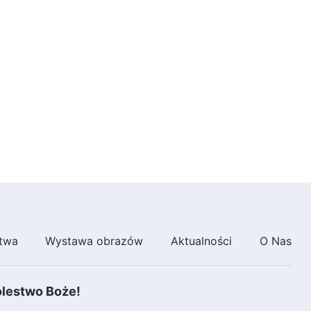
6:36
Słowo Boże na każdy dzień:
Wcielenie | Fragment 132
6:25
Słowo Boże na każdy dzień:
Wcielenie | Fragment 133
8:21
Słowo Boże na każdy dzień:
Wcielenie | Fragment 134
9:28
twa
Wystawa obrazów
Aktualności
O Nas
Słowo Boże na każdy dzień:
Wcielenie | Fragment 135
ólestwo Boże!
7:14