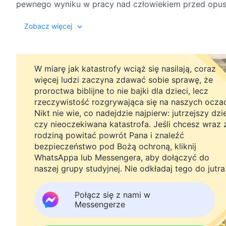
pewnego wyniku w pracy nad człowiekiem przed opuszc
dokończenie dzieła, które On powinien wykonać, służ
(Tajemni
Zobacz więcej
tym samym służy temu, aby stał się uwielbiony. Dzieło
przez Ducha Świętego. Kiedy Bóg przychodzi, aby wyk
wypełnianiem swojej służby. Jeśli chodzi o wszystkie 
nich prawie żadnego udziału, nawet do tego stopnia, 
W miarę jak katastrofy wciąż się nasilają, coraz
które powinien wykonać, a najmniejszym Jego zmartwi
więcej ludzi zaczyna zdawać sobie sprawę, że
proroctwa biblijne to nie bajki dla dzieci, lecz
Dziełem, które On wykonuje, jest tylko to, co odnosi si
rzeczywistość rozgrywająca się na naszych ocza
powinien pełnić, tak jakby wszystkie inne sprawy leż
Nikt nie wie, co nadejdzie najpierw: jutrzejszy dzi
podstawowej wiedzy o życiu jako człowiek, nie nabywa
czy nieoczekiwana katastrofa. Jeśli chcesz wraz 
w nic innego, co człowiek rozumie. Nie troszczy się w
rodziną powitać powrót Pana i znaleźć
On po prostu dzieło, które jest Jego obowiązkiem. Dl
bezpieczeństwo pod Bożą ochroną, kliknij
bardzo niedoskonały, że nawet nie zwraca uwagi na wi
WhatsAppa lub Messengera, aby dołączyć do
nie ma zrozumienia dla takich spraw. Takie rzeczy ja
naszej grupy studyjnej. Nie odkładaj tego do jutra
rządzące osobistym zachowaniem i interakcją z innym
nie masz w najmniejszym stopniu wrażenia, że z wciel
Połącz się z nami w
Messengerze
człowieczeństwo utrzymuje jedynie Jego życie jako 
dając Mu zdolność rozróżniania dobra oraz zła. Jedna