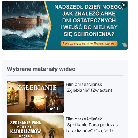
Słowo Boże na każdy dzień:
Wcielenie | Fragment 119
9:16
Słowo Boże na każdy dzień:
Wcielenie | Fragment 120
6:58
Wybrane materiały wideo
Słowo Boże na każdy dzień:
Wcielenie | Fragment 121
Film chrześcijański |
„Zgłębianie” (Zwiastun)
4:03
Słowo Boże na każdy dzień:
2:14
Wcielenie | Fragment 122
Film chrześcijański |
8:24
„Spotkanie Pana podczas
kataklizmów” (Część 1) |
Nasz dom, Ziemia, stoi na