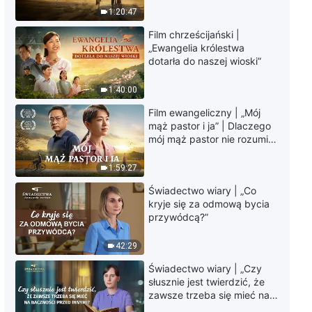
Słowo Boże na każdy dzień:
krawędzi, dokąd zmierza
1:20:47
Wcielenie | Fragment 123
los ludzkości?
Film chrześcijański |
6:05
„Ewangelia królestwa
dotarła do naszej wioski”
Słowo Boże na każdy dzień:
Wcielenie | Fragment 124
1:40:00
Film ewangeliczny | „Mój
5:20
mąż pastor i ja” | Dlaczego
mój mąż pastor nie rozumie
Słowo Boże na każdy dzień:
głosu Boga?
Wcielenie | Fragment 125
1:59:27
Świadectwo wiary | „Co
8:27
kryje się za odmową bycia
przywódcą?”
Słowo Boże na każdy dzień:
Wcielenie | Fragment 126
42:29
7:35
Świadectwo wiary | „Czy
słusznie jest twierdzić, że
zawsze trzeba się mieć na
Słowo Boże na każdy dzień:
baczności przed innymi?”
Wcielenie | Fragment 127