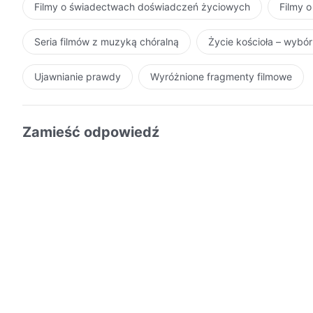
Filmy o świadectwach doświadczeń życiowych
Filmy o
cielesnym, które zostało przygotowane przez Ducha B
nie jest wytworem przygotowania, ale Słowem, które st
Seria filmów z muzyką chóralną
Życie kościoła – wybó
dzieło wśród was wszystkich. Wszyscy wiecie i uznajec
udajecie posiadanie zrozumienia, z którego nie macie
Ujawnianie prawdy
Wyróżnione fragmenty filmowe
znaczenie i istotę Jego wcielenia – nie jesteście w st
podążacie za innymi, szybko recytując słowa z pamięci
wyobrażasz?
Zamieść odpowiedź