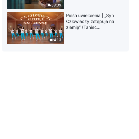
58:39
7:56
Pieśń uwielbienia | „Syn
Człowieczy zstępuje na
Słowo Boże na każdy dzień:
ziemię” (Taniec
Wcielenie | Fragment 128
chrześcijański)
4:13
10:39
Słowo Boże na każdy dzień:
Wcielenie | Fragment 129
10:54
Słowo Boże na każdy dzień:
Wcielenie | Fragment 130
3:23
Słowo Boże na każdy dzień:
Wcielenie | Fragment 131