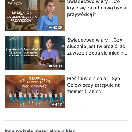
Świadectwo wiary | „Co
kryje się za odmową bycia
przywódcą?”
42:29
Świadectwo wiary | „Czy
słusznie jest twierdzić, że
zawsze trzeba się mieć na
baczności przed innymi?”
58:39
Pieśń uwielbienia | „Syn
Człowieczy zstępuje na
ziemię” (Taniec
chrześcijański)
4:13
Inne rodzaje materiałów wideo