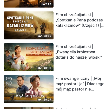
2:14
Film chrześcijański |
„Spotkanie Pana podczas
kataklizmów” (Część 1) |
Nasz dom, Ziemia, stoi na
krawędzi, dokąd zmierza
1:20:47
los ludzkości?
Film chrześcijański |
„Ewangelia królestwa
dotarła do naszej wioski”
1:40:00
Film ewangeliczny | „Mój
mąż pastor i ja” | Dlaczego
mój mąż pastor nie
rozumie głosu Boga?
1:59:27