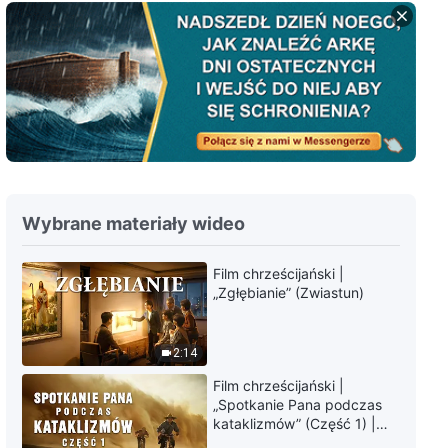
Chrześcijańskie świadectwa z
doświadczenia, odc. 761: Czy
mądrze jest milczeć na temat
błędów innych?
38:22
Chrześcijańskie świadectwa z
doświadczenia, odc. 760:
Refleksje na temat maksymy:
„Bądź lojalny w wypełnianiu
33:41
tego, co ci powierzono”
Wybrane materiały wideo
Chrześcijańskie świadectwa z
doświadczenia, odc. 759:
Wytrwałe wykonywanie
Film chrześcijański |
obowiązków w obliczu
„Zgłębianie” (Zwiastun)
39:39
przeciwności losu
Chrześcijańskie świadectwa z
2:14
doświadczenia, odc. 758: Jak
traktować życzliwość
Film chrześcijański |
wychowania przez rodziców
53:11
„Spotkanie Pana podczas
kataklizmów” (Część 1) |
Nasz dom, Ziemia, stoi na
Chrześcijańskie świadectwa z