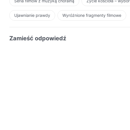
Seria filmów z muzyką chóralną
Życie kościoła – wybó
Ujawnianie prawdy
Wyróżnione fragmenty filmowe
Zamieść odpowiedź