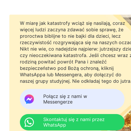
W miarę jak katastrofy wciąż się nasilają, coraz
więcej ludzi zaczyna zdawać sobie sprawę, że
proroctwa biblijne to nie bajki dla dzieci, lecz
rzeczywistość rozgrywająca się na naszych ocza
Nikt nie wie, co nadejdzie najpierw: jutrzejszy dzi
czy nieoczekiwana katastrofa. Jeśli chcesz wraz 
rodziną powitać powrót Pana i znaleźć
bezpieczeństwo pod Bożą ochroną, kliknij
WhatsAppa lub Messengera, aby dołączyć do
naszej grupy studyjnej. Nie odkładaj tego do jutra
Połącz się z nami w
Messengerze
Skontaktuj się z nami przez
WhatsApp