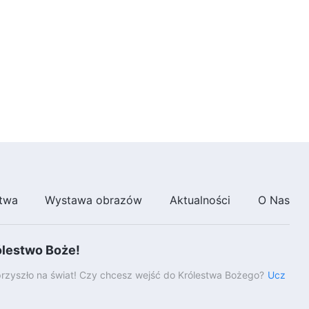
to moja odpowiedzialność
49:17
Chrześcijańskie świadectwa z
doświadczenia, odc. 748:
Nabrałam zdolności do
solidnego wykonywania
35:37
swojego obowiązku
Chrześcijańskie świadectwa z
doświadczenia, odc. 747: Jak
uwolniłam się od pokus
pieniądza, sławy i zysku
44:03
Chrześcijańskie świadectwa z
doświadczenia, odc. 746:
twa
Wystawa obrazów
Aktualności
O Nas
Mówienie głośno o wadach
przyjaciół sprzyja długiej i dobrej
41:35
przyjaźni
ólestwo Boże!
Chrześcijańskie świadectwa z
doświadczenia, odc. 745:
rzyszło na świat! Czy chcesz wejść do Królestwa Bożego?
Ucz
Dlaczego zawsze bałam się
wyrażać swoją opinię
46:18