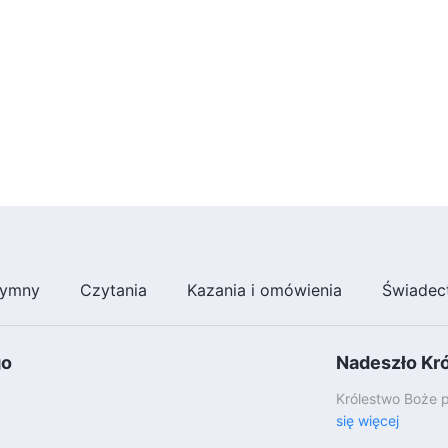
ymny
Czytania
Kazania i omówienia
Świadec
go
Nadeszło Kr
Królestwo Boże p
się więcej