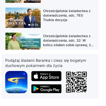
Chrześcijańskie świadectwa z
doświadczenia, odc. 763:
Trudna decyzja
38:56
Chrześcijańskie świadectwa z
doświadczenia, odc. 32: W
końcu zdałam sobie sprawę, że
jestem skrajną egoistką
43:13
Podążaj śladami Baranka i ciesz się bogatym
Chrześcijańskie świadectwa z
duchowym pokarmem dla życia
doświadczenia, odc. 764:
Nietypowe błogosławieństwo
54:00
Chrześcijańskie świadectwa z
doświadczenia, odc. 762: Nie
można dobrze wykonywać
swoich obowiązków, jeśli ciągle
45:27
chroni się siebie