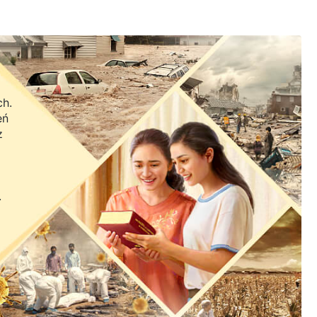
ch.
eń
z
.