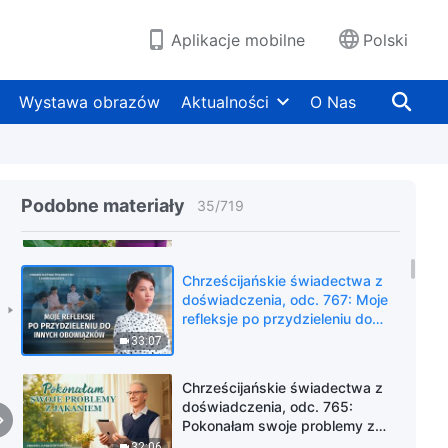
kryje się za niechęcią do
dźwigania brzemienia
46:23
Aplikacje mobilne
Polski
Chrześcijańskie świadectwa z
doświadczenia, odc. 768: Czy
Wystawa obrazów
Aktualności
O Nas
rodzicielska dobroć to dług nie
do spłacenia?
46:43
Chrześcijańskie świadectwa z
doświadczenia, odc. 766: Nie
Podobne materiały
35
/
719
martwię się już o pracę mojego
syna
40:46
Chrześcijańskie świadectwa z
doświadczenia, odc. 767: Moje
refleksje po przydzieleniu do
innych obowiązków
33:07
Chrześcijańskie świadectwa z
doświadczenia, odc. 765:
Pokonałam swoje problemy z
jąkaniem
32:06