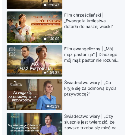
krawędzi, dokąd zmierza
doświadczenia, odc. 757: Już
1:20:47
los ludzkości?
nie wpadam w zniechęcenie z
Film chrześcijański |
powodu mojej introwertycznej
44:37
„Ewangelia królestwa
osobowości
dotarła do naszej wioski”
Chrześcijańskie świadectwa z
doświadczenia, odc. 756: Nie
1:40:00
żałuję swojego wyboru
Film ewangeliczny | „Mój
34:55
mąż pastor i ja” | Dlaczego
mój mąż pastor nie rozumie
Chrześcijańskie świadectwa z
głosu Boga?
doświadczenia, odc. 755:
1:59:27
Trudność ze zgłaszaniem
problemów
38:54
Świadectwo wiary | „Co
kryje się za odmową bycia
przywódcą?”
Chrześcijańskie świadectwa z
doświadczenia, odc. 754: Już
42:29
nie martwię się chorobą mojej
żony
40:58
Świadectwo wiary | „Czy
słusznie jest twierdzić, że
Chrześcijańskie świadectwa z
zawsze trzeba się mieć na
doświadczenia, odc. 753:
baczności przed innymi?”