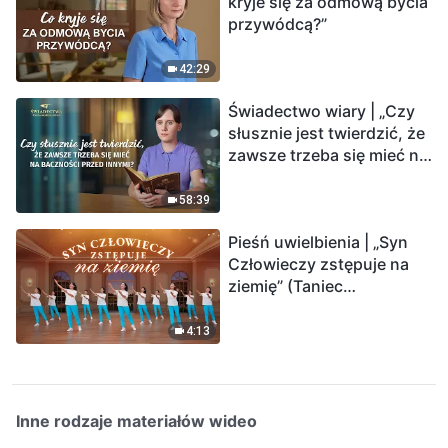
kryje się za odmową bycia
przywódcą?”
42:29
Świadectwo wiary | „Czy
słusznie jest twierdzić, że
zawsze trzeba się mieć na
baczności przed innymi?”
58:39
Pieśń uwielbienia | „Syn
Człowieczy zstępuje na
ziemię” (Taniec
chrześcijański)
4:13
Inne rodzaje materiałów wideo