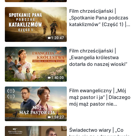
Film chrześcijański |
„Spotkanie Pana podczas
kataklizmów” (Część 1) |
Nasz dom, Ziemia, stoi na
krawędzi, dokąd zmierza
1:20:47
los ludzkości?
Film chrześcijański |
„Ewangelia królestwa
dotarła do naszej wioski”
1:40:00
Film ewangeliczny | „Mój
mąż pastor i ja” | Dlaczego
mój mąż pastor nie
rozumie głosu Boga?
1:59:27
Świadectwo wiary | „Co