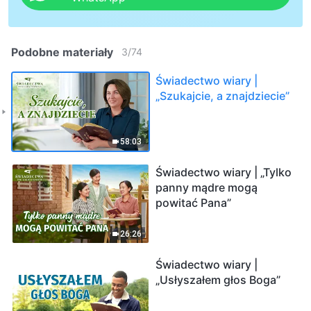
Podobne materiały
3
/
74
Świadectwo wiary |
„Szukajcie, a znajdziecie”
58:03
Świadectwo wiary | „Tylko
panny mądre mogą
powitać Pana”
26:26
Świadectwo wiary |
„Usłyszałem głos Boga”