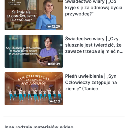
Świadectwo wiary | „Co
kryje się za odmową bycia
przywódcą?”
42:29
Świadectwo wiary | „Czy
słusznie jest twierdzić, że
zawsze trzeba się mieć na
baczności przed innymi?”
58:39
Pieśń uwielbienia | „Syn
Człowieczy zstępuje na
ziemię” (Taniec
chrześcijański)
4:13
Inne rodzaje materiałów wideo