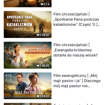
2:14
Film chrześcijański |
„Spotkanie Pana podczas
kataklizmów” (Część 1) |
Nasz dom, Ziemia, stoi na
krawędzi, dokąd zmierza
1:20:47
los ludzkości?
Film chrześcijański |
„Ewangelia królestwa
dotarła do naszej wioski”
1:40:00
Film ewangeliczny | „Mój
mąż pastor i ja” | Dlaczego
mój mąż pastor nie
rozumie głosu Boga?
1:59:27