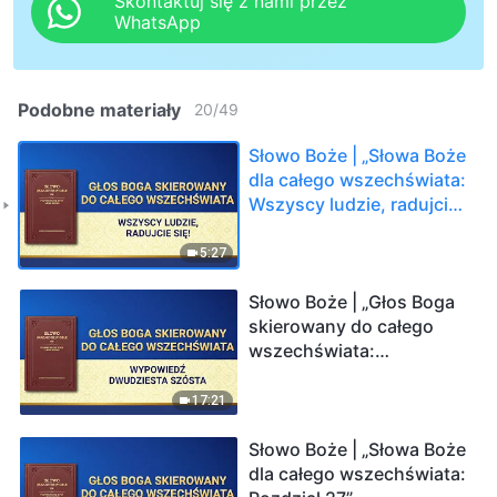
Skontaktuj się z nami przez
WhatsApp
Podobne materiały
20
/
49
Słowo Boże | „Słowa Boże
dla całego wszechświata:
Wszyscy ludzie, radujcie
się!”
5:27
Słowo Boże | „Głos Boga
skierowany do całego
wszechświata:
Dwudziesta szósta
wypowiedź”
17:21
Słowo Boże | „Słowa Boże
dla całego wszechświata: