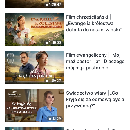
krawędzi, dokąd zmierza
1:20:47
los ludzkości?
Film chrześcijański |
„Ewangelia królestwa
dotarła do naszej wioski”
1:40:00
Film ewangeliczny | „Mój
mąż pastor i ja” | Dlaczego
mój mąż pastor nie
rozumie głosu Boga?
1:59:27
Świadectwo wiary | „Co
kryje się za odmową bycia
przywódcą?”
42:29