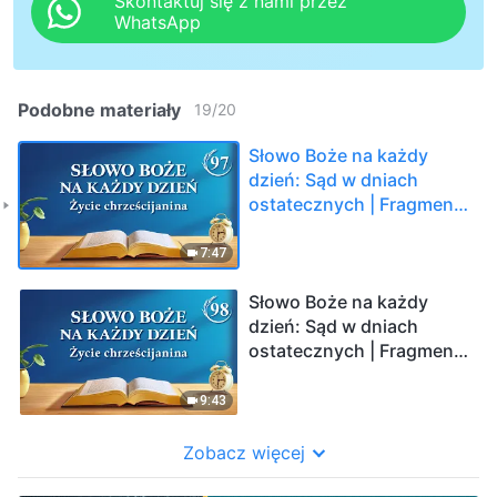
Skontaktuj się z nami przez
WhatsApp
Podobne materiały
19
/
20
Słowo Boże na każdy
dzień: Sąd w dniach
ostatecznych | Fragment
97
7:47
Słowo Boże na każdy
dzień: Sąd w dniach
ostatecznych | Fragment
98
9:43
Zobacz więcej