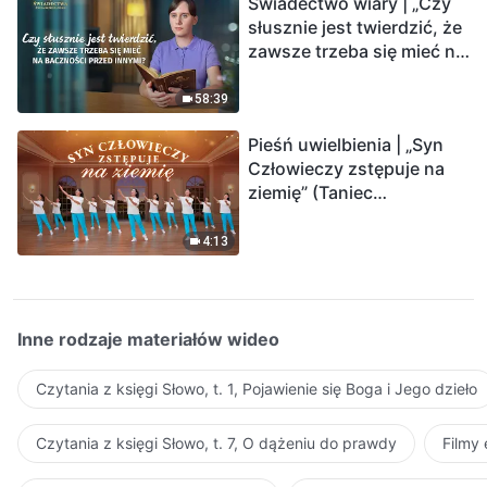
Świadectwo wiary | „Czy
słusznie jest twierdzić, że
zawsze trzeba się mieć na
baczności przed innymi?”
58:39
Pieśń uwielbienia | „Syn
Człowieczy zstępuje na
ziemię” (Taniec
chrześcijański)
4:13
Inne rodzaje materiałów wideo
Czytania z księgi Słowo, t. 1, Pojawienie się Boga i Jego dzieło
Czytania z księgi Słowo, t. 7, O dążeniu do prawdy
Filmy