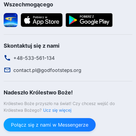
Wszechmogącego
Skontaktuj się z nami
+48-533-561-134
contact.pl@godfootsteps.org
Nadeszło Królestwo Boże!
Królestwo Boże przyszło na świat! Czy chcesz wejść do
Królestwa Bożego?
Ucz się więcej
Połącz się z nami w Messengerze