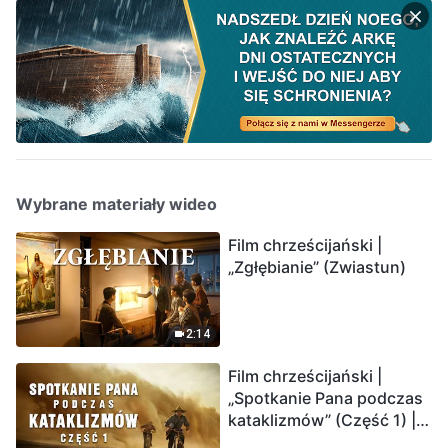
Wybrane materiały wideo
Film chrześcijański |
„Zgłębianie” (Zwiastun)
2:14
Film chrześcijański |
„Spotkanie Pana podczas
kataklizmów” (Część 1) |
Nasz dom, Ziemia, stoi na