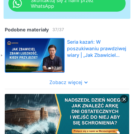
Skontaktuj się z nami przez
WhatsApp
Podobne materiały
37
/
37
Seria kazań: W
poszukiwaniu prawdziwej
wiary | „Jak Zbawiciel
zbawi ludzkość, kiedy
przyjdzie?”
17:01
Zobacz więcej