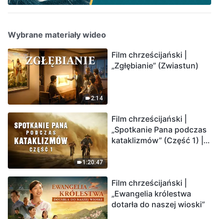
Wybrane materiały wideo
Film chrześcijański |
„Zgłębianie” (Zwiastun)
2:14
Film chrześcijański |
„Spotkanie Pana podczas
kataklizmów” (Część 1) |
Nasz dom, Ziemia, stoi na
krawędzi, dokąd zmierza
1:20:47
los ludzkości?
Film chrześcijański |
„Ewangelia królestwa
dotarła do naszej wioski”