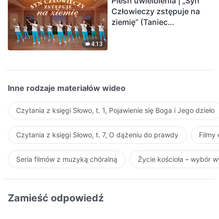
Pieśń uwielbienia | „Syn
Człowieczy zstępuje na
ziemię” (Taniec
chrześcijański)
4:13
Inne rodzaje materiałów wideo
Czytania z księgi Słowo, t. 1, Pojawienie się Boga i Jego dzieło
Czytania z księgi Słowo, t. 7, O dążeniu do prawdy
Filmy
Seria filmów z muzyką chóralną
Życie kościoła – wybór 
Zamieść odpowiedź