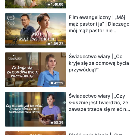
1:40:00
Film ewangeliczny | „Mój
mąż pastor i ja” | Dlaczego
mój mąż pastor nie
rozumie głosu Boga?
1:59:27
Świadectwo wiary | „Co
kryje się za odmową bycia
przywódcą?”
42:29
Świadectwo wiary | „Czy
słusznie jest twierdzić, że
zawsze trzeba się mieć na
baczności przed innymi?”
58:39