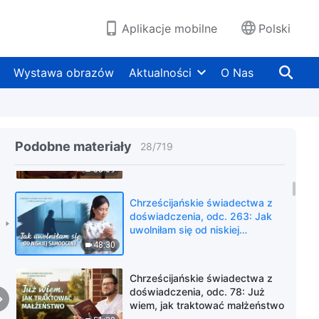
wytrwać w wykonywaniu
obowiązków w obliczu
36:04
Aplikacje mobilne
Polski
zagrożenia
Chrześcijańskie świadectwa z
doświadczenia, odc. 161: Co
Wystawa obrazów
Aktualności
O Nas
kryło się za moim dążeniem do
przywództwa
43:14
Chrześcijańskie świadectwa z
doświadczenia, odc. 478: Co
Podobne materiały
28
/
719
zyskałam, doświadczając
prześladowań i ucisków
35:09
Chrześcijańskie świadectwa z
doświadczenia, odc. 263: Jak
uwolniłam się od niskiej
samooceny
48:30
Chrześcijańskie świadectwa z
doświadczenia, odc. 78: Już
wiem, jak traktować małżeństwo