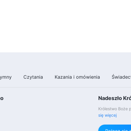
ymny
Czytania
Kazania i omówienia
Świadec
go
Nadeszło Kr
Królestwo Boże p
się więcej