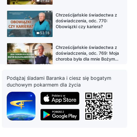
51:32
Chrześcijańskie świadectwa z
doświadczenia, odc. 770:
Obowiązki czy kariera?
53:16
Chrześcijańskie świadectwa z
doświadczenia, odc. 769: Moja
choroba była dla mnie Bożym
błogosławieństwem
32:16
Podążaj śladami Baranka i ciesz się bogatym
Chrześcijańskie świadectwa z
duchowym pokarmem dla życia
doświadczenia, odc. 33: Co
kryje się za niechęcią do
dźwigania brzemienia
46:23
Chrześcijańskie świadectwa z
doświadczenia, odc. 768: Czy
rodzicielska dobroć to dług nie
do spłacenia?
46:43