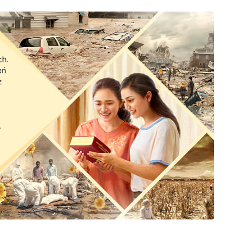
ch.
eń
z
.