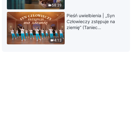
58:39
Pieśń uwielbienia | „Syn
Człowieczy zstępuje na
ziemię” (Taniec
chrześcijański)
4:13