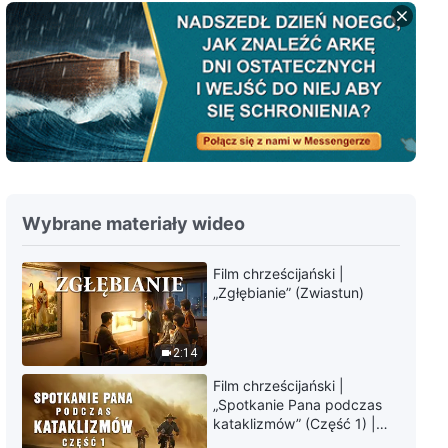
Chrześcijańskie świadectwa z
doświadczenia, odc. 766: Nie
martwię się już o pracę mojego
syna
40:46
Chrześcijańskie świadectwa z
doświadczenia, odc. 767: Moje
refleksje po przydzieleniu do
innych obowiązków
33:07
Wybrane materiały wideo
Chrześcijańskie świadectwa z
doświadczenia, odc. 765:
Film chrześcijański |
Pokonałam swoje problemy z
„Zgłębianie” (Zwiastun)
jąkaniem
32:06
Chrześcijańskie świadectwa z
2:14
doświadczenia, odc. 763:
Trudna decyzja
Film chrześcijański |
„Spotkanie Pana podczas
38:56
kataklizmów” (Część 1) |
Nasz dom, Ziemia, stoi na