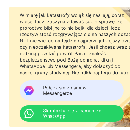
W miarę jak katastrofy wciąż się nasilają, coraz
więcej ludzi zaczyna zdawać sobie sprawę, że
proroctwa biblijne to nie bajki dla dzieci, lecz
rzeczywistość rozgrywająca się na naszych ocza
Nikt nie wie, co nadejdzie najpierw: jutrzejszy dzi
czy nieoczekiwana katastrofa. Jeśli chcesz wraz 
rodziną powitać powrót Pana i znaleźć
bezpieczeństwo pod Bożą ochroną, kliknij
WhatsAppa lub Messengera, aby dołączyć do
naszej grupy studyjnej. Nie odkładaj tego do jutra
Połącz się z nami w
Messengerze
Skontaktuj się z nami przez
WhatsApp