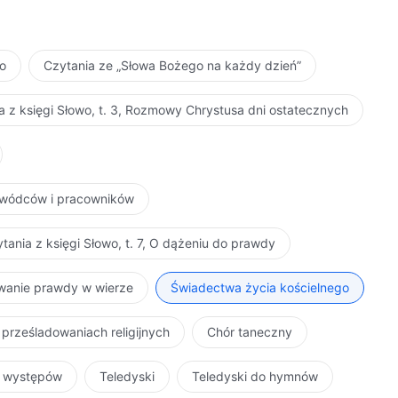
ło
Czytania ze „Słowa Bożego na każdy dzień”
a z księgi Słowo, t. 3, Rozmowy Chrystusa dni ostatecznych
zywódców i pracowników
tania z księgi Słowo, t. 7, O dążeniu do prawdy
iwanie prawdy w wierze
Świadectwa życia kościelnego
 prześladowaniach religijnych
Chór taneczny
r występów
Teledyski
Teledyski do hymnów