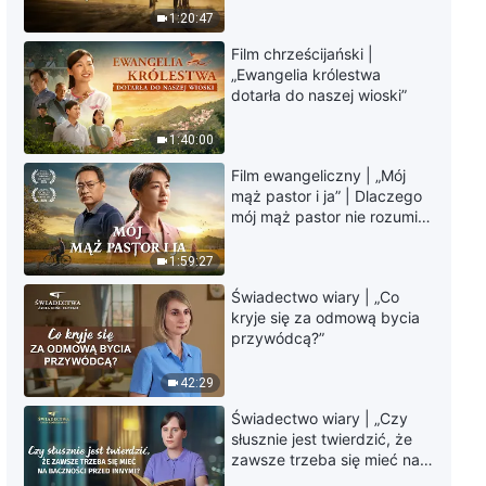
Chrześcijańskie świadectwa z
krawędzi, dokąd zmierza
1:20:47
doświadczenia, odc. 32: W
los ludzkości?
końcu zdałam sobie sprawę, że
Film chrześcijański |
jestem skrajną egoistką
43:13
„Ewangelia królestwa
dotarła do naszej wioski”
Chrześcijańskie świadectwa z
doświadczenia, odc. 764:
1:40:00
Nietypowe błogosławieństwo
Film ewangeliczny | „Mój
54:00
mąż pastor i ja” | Dlaczego
mój mąż pastor nie rozumie
Chrześcijańskie świadectwa z
głosu Boga?
doświadczenia, odc. 762: Nie
1:59:27
można dobrze wykonywać
swoich obowiązków, jeśli ciągle
Świadectwo wiary | „Co
45:27
chroni się siebie
kryje się za odmową bycia
przywódcą?”
42:29
Świadectwo wiary | „Czy
słusznie jest twierdzić, że
zawsze trzeba się mieć na
baczności przed innymi?”